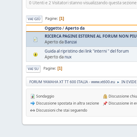
0 Utenti e 2 Visitatori stanno visualizzando questa sezione
Pagine
1
VAI GIÙ
Oggetto
/
Aperto da
RICERCA PAGINE ESTERNE AL FORUM NON PIU
Aperto da
Banzai
Guida al ripristino dei link "interni " del forum
Aperto da
nux
Pagine
1
VAI SU
FORUM YAMAHA XT TT 600 ITALIA - www.xt600.eu
IN EVID
►
Sondaggio
Discussione chi
Discussione spostata in altra sezione
Discussione in e
Discussioni che stai seguendo