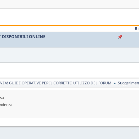
.
R
' DISPONIBILI ONLINE
ENZA! GUIDE OPERATIVE PER IL CORRETTO UTILIZZO DEL FORUM
Suggeriment
►
usa
videnza