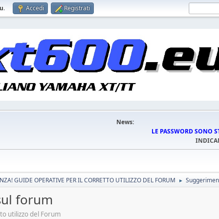
eu
.
Accedi
Registrati
News:
LE PASSWORD SONO STA
INDICA
ENZA! GUIDE OPERATIVE PER IL CORRETTO UTILIZZO DEL FORUM
Suggeriment
►
sul forum
to utilizzo del Forum