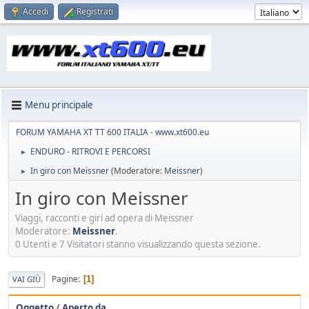
Accedi
Registrati
Menu principale
FORUM YAMAHA XT TT 600 ITALIA - www.xt600.eu
ENDURO - RITROVI E PERCORSI
►
In giro con Meissner
(Moderatore:
Meissner
)
►
In giro con Meissner
Viaggi, racconti e giri ad opera di Meissner
Moderatore:
Meissner
.
0 Utenti e 7 Visitatori stanno visualizzando questa sezione.
Pagine
1
VAI GIÙ
Oggetto
/
Aperto da