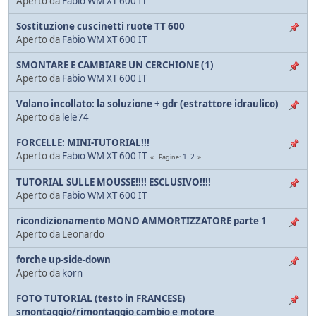
Aperto da
Fabio WM XT 600 IT
Sostituzione cuscinetti ruote TT 600
Aperto da
Fabio WM XT 600 IT
SMONTARE E CAMBIARE UN CERCHIONE (1)
Aperto da
Fabio WM XT 600 IT
Volano incollato: la soluzione + gdr (estrattore idraulico)
Aperto da
lele74
FORCELLE: MINI-TUTORIAL!!!
Aperto da
Fabio WM XT 600 IT
1
2
Pagine
TUTORIAL SULLE MOUSSE!!!! ESCLUSIVO!!!!
Aperto da
Fabio WM XT 600 IT
ricondizionamento MONO AMMORTIZZATORE parte 1
Aperto da Leonardo
forche up-side-down
Aperto da
korn
FOTO TUTORIAL (testo in FRANCESE)
smontaggio/rimontaggio cambio e motore