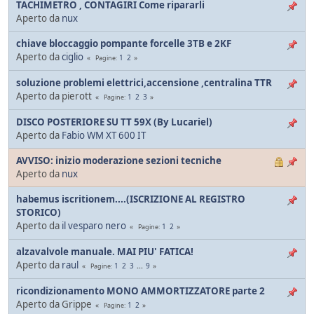
TACHIMETRO , CONTAGIRI Come ripararli
Aperto da
nux
chiave bloccaggio pompante forcelle 3TB e 2KF
Aperto da
ciglio
1
2
Pagine
soluzione problemi elettrici,accensione ,centralina TTR
Aperto da pierott
1
2
3
Pagine
DISCO POSTERIORE SU TT 59X (By Lucariel)
Aperto da
Fabio WM XT 600 IT
AVVISO: inizio moderazione sezioni tecniche
Aperto da
nux
habemus iscritionem....(ISCRIZIONE AL REGISTRO
STORICO)
Aperto da
il vesparo nero
1
2
Pagine
alzavalvole manuale. MAI PIU' FATICA!
Aperto da
raul
1
2
3
...
9
Pagine
ricondizionamento MONO AMMORTIZZATORE parte 2
Aperto da Grippe
1
2
Pagine