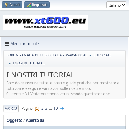
Accedi
Registrati
Menu principale
FORUM YAMAHA XT TT 600 ITALIA - www.xt600.eu
TUTORIALS
►
I NOSTRI TUTORIAL
►
I NOSTRI TUTORIAL
Ecco dove inserire tutte le nostre guide pratiche per mostrare a
tutti come eseguire vari lavori sulle nostre moto
0 Utenti e 31 Visitatori stanno visualizzando questa sezione.
2
3
...
10
Pagine
1
VAI GIÙ
Oggetto
/
Aperto da