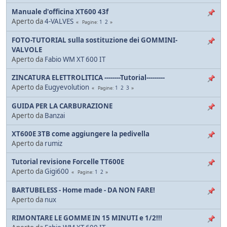
Manuale d'officina XT600 43f
Aperto da
4-VALVES
1
2
Pagine
FOTO-TUTORIAL sulla sostituzione dei GOMMINI-
VALVOLE
Aperto da
Fabio WM XT 600 IT
ZINCATURA ELETTROLITICA --------Tutorial---------
Aperto da
Eugyevolution
1
2
3
Pagine
GUIDA PER LA CARBURAZIONE
Aperto da
Banzai
XT600E 3TB come aggiungere la pedivella
Aperto da
rumiz
Tutorial revisione Forcelle TT600E
Aperto da
Gigi600
1
2
Pagine
BARTUBELESS - Home made - DA NON FARE!
Aperto da
nux
RIMONTARE LE GOMME IN 15 MINUTI e 1/2!!!