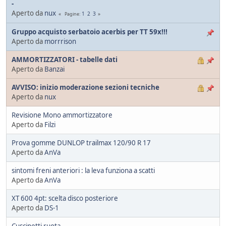
-
Aperto da
nux
1
2
3
Pagine
Gruppo acquisto serbatoio acerbis per TT 59x!!!
Aperto da
morrrison
AMMORTIZZATORI - tabelle dati
Aperto da
Banzai
AVVISO: inizio moderazione sezioni tecniche
Aperto da
nux
Revisione Mono ammortizzatore
Aperto da
Filzi
Prova gomme DUNLOP trailmax 120/90 R 17
Aperto da
AnVa
sintomi freni anteriori : la leva funziona a scatti
Aperto da
AnVa
XT 600 4pt: scelta disco posteriore
Aperto da
DS-1