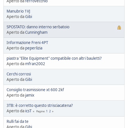
Aperto da
ferrovecchio
Manubrio 1VJ
Aperto da
Gibi
SPOSTATO: danno interno serbatoio
Aperto da
Cunningham
Informazione Freni 4PT
Aperto da
peperlizia
piastra "Elite Equipment" compatibile con altri bauletti?
Aperto da
mfran2002
Cerchi corrosi
Aperto da
Gibi
Consiglio trasmissione xt 600 2kf
Aperto da
jamix
3TB: è corretto questo strisciacatena?
Aperto da
icsT
1
2
Pagine
Rulli fai da te
Aperto da
Gibi