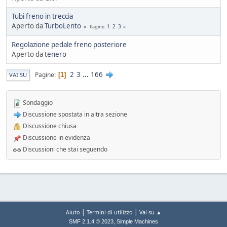
Tubi freno in treccia
Aperto da
TurboLento
1
2
3
Pagine
Regolazione pedale freno posteriore
Aperto da
tenero
2
3
...
166
Pagine
1
VAI SU
Sondaggio
Discussione spostata in altra sezione
Discussione chiusa
Discussione in evidenza
Discussioni che stai seguendo
|
|
Aiuto
Termini di utilizzo
Vai su ▲
,
SMF 2.1.4 © 2023
Simple Machines