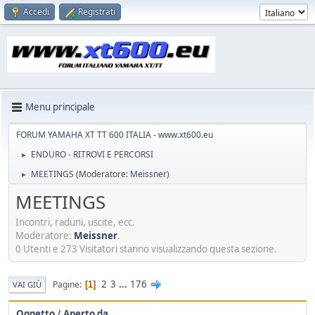
Accedi
Registrati
Menu principale
FORUM YAMAHA XT TT 600 ITALIA - www.xt600.eu
ENDURO - RITROVI E PERCORSI
►
MEETINGS
(Moderatore:
Meissner
)
►
MEETINGS
Incontri, raduni, uscite, ecc.
Moderatore:
Meissner
.
0 Utenti e 273 Visitatori stanno visualizzando questa sezione.
2
3
...
176
Pagine
1
VAI GIÙ
Oggetto
/
Aperto da