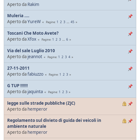
Aperto da
Rakim
Muleria ....
Aperto da
YureW
1
2
3
...
45
Pagine
Toscani Che Moto Avete?
Aperto da
Xfox
1
2
3
...
6
Pagine
Via del sale Luglio 2010
Aperto da
jeannot
1
2
3
4
Pagine
27-11-2011
Aperto da
fabiuzzo
1
2
3
Pagine
G TUP !!!!!!
Aperto da
jaquinta
1
2
3
Pagine
legge sulle strade pubbliche (ZJC)
Aperto da
hemperor
Regolamento sul divieto di guida dei veicoli in
ambiente naturale
Aperto da
hemperor