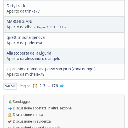
Dirty track
Aperto da
trinka77
MARCHIGIANI
Aperto da alba
1
2
3
...
11
Pagine
giretti in zona genova
Aperto da
poderosa
Alla scoperta della Liguria
Aperto da
alessandro d angelo
la prossima domenica passo san jorio (zona dongo )
Aperto da
michele-78
2
3
...
176
Pagine
1
VAI SU
Sondaggio
Discussione spostata in altra sezione
Discussione chiusa
Discussione in evidenza
Discussioni che stai seguendo