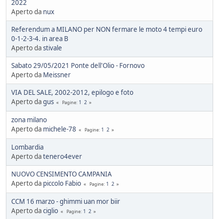
2022
Aperto da
nux
Referendum a MILANO per NON fermare le moto 4 tempi euro
0-1-2-3-4. in area B
Aperto da
stivale
Sabato 29/05/2021 Ponte dell'Olio - Fornovo
Aperto da
Meissner
VIA DEL SALE, 2002-2012, epilogo e foto
Aperto da
gus
1
2
Pagine
zona milano
Aperto da
michele-78
1
2
Pagine
Lombardia
Aperto da
tenero4ever
NUOVO CENSIMENTO CAMPANIA
Aperto da
piccolo Fabio
1
2
Pagine
CCM 16 marzo - ghimmi uan mor biir
Aperto da
ciglio
1
2
Pagine