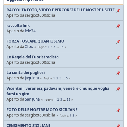
RACCOLTA FOTO, VIDEO E PERCORSI DELLE NOSTRE USCITE
Aperto da sergioxt600sicilia
raccolta link
Aperto da
lele74
FORZA TOSCANI QUANTI SEMO
Aperto da
Xfox
1
2
3
...
13
Pagine
Le Regole del Fuoristradista
Aperto da sergioxt600sicilia
La conta dei pugliesi
Aperto da
jaquinta
1
2
3
...
5
Pagine
Vicentini, veronesi, padovani, veneti e chiunque voglia
farsi un giro
Aperto da
San Juha
1
2
3
...
52
Pagine
FOTO DELLE NOSTRE MOTO SICILIANE
Aperto da sergioxt600sicilia
1
2
Pagine
CENSIMENTO SICILIANI