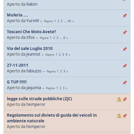
Aperto da
Rakim
Muleria ....
Aperto da
YureW
1
2
3
...
45
Pagine
Toscani Che Moto Avete?
Aperto da
Xfox
1
2
3
...
6
Pagine
Via del sale Luglio 2010
Aperto da
jeannot
1
2
3
4
Pagine
27-11-2011
Aperto da
fabiuzzo
1
2
3
Pagine
G TUP !!!!!!
Aperto da
jaquinta
1
2
3
Pagine
legge sulle strade pubbliche (ZJC)
Aperto da
hemperor
Regolamento sul divieto di guida dei veicoli in
ambiente naturale
Aperto da
hemperor