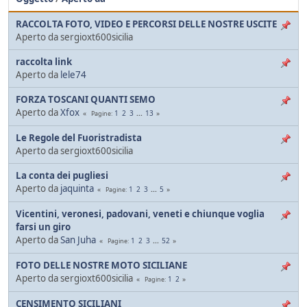
RACCOLTA FOTO, VIDEO E PERCORSI DELLE NOSTRE USCITE
Aperto da sergioxt600sicilia
raccolta link
Aperto da
lele74
FORZA TOSCANI QUANTI SEMO
Aperto da
Xfox
1
2
3
...
13
Pagine
Le Regole del Fuoristradista
Aperto da sergioxt600sicilia
La conta dei pugliesi
Aperto da
jaquinta
1
2
3
...
5
Pagine
Vicentini, veronesi, padovani, veneti e chiunque voglia
farsi un giro
Aperto da
San Juha
1
2
3
...
52
Pagine
FOTO DELLE NOSTRE MOTO SICILIANE
Aperto da sergioxt600sicilia
1
2
Pagine
CENSIMENTO SICILIANI