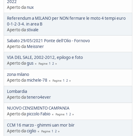
2022
Aperto da
nux
Referendum a MILANO per NON fermare le moto 4 tempi euro
0-1-2-3-4. in area B
Aperto da
stivale
Sabato 29/05/2021 Ponte dell'Olio - Fornovo
Aperto da
Meissner
VIA DEL SALE, 2002-2012, epilogo e foto
Aperto da
gus
1
2
Pagine
zona milano
Aperto da
michele-78
1
2
Pagine
Lombardia
Aperto da
tenero4ever
NUOVO CENSIMENTO CAMPANIA
Aperto da
piccolo Fabio
1
2
Pagine
CCM 16 marzo - ghimmi uan mor biir
Aperto da
ciglio
1
2
Pagine