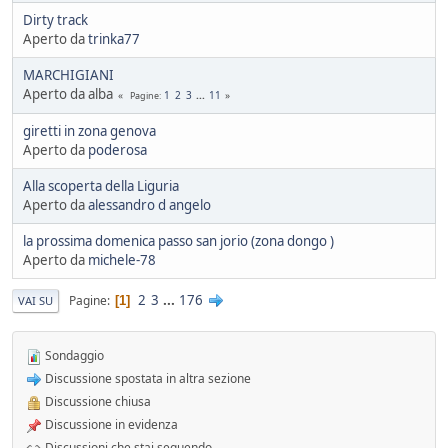
Dirty track
Aperto da
trinka77
MARCHIGIANI
Aperto da alba
1
2
3
...
11
Pagine
giretti in zona genova
Aperto da
poderosa
Alla scoperta della Liguria
Aperto da
alessandro d angelo
la prossima domenica passo san jorio (zona dongo )
Aperto da
michele-78
2
3
...
176
Pagine
1
VAI SU
Sondaggio
Discussione spostata in altra sezione
Discussione chiusa
Discussione in evidenza
Discussioni che stai seguendo