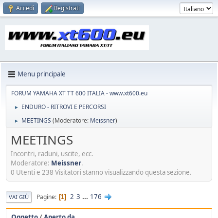
Accedi
Registrati
Menu principale
FORUM YAMAHA XT TT 600 ITALIA - www.xt600.eu
ENDURO - RITROVI E PERCORSI
►
MEETINGS
(Moderatore:
Meissner
)
►
MEETINGS
Incontri, raduni, uscite, ecc.
Moderatore:
Meissner
.
0 Utenti e 238 Visitatori stanno visualizzando questa sezione.
2
3
...
176
Pagine
1
VAI GIÙ
Oggetto
/
Aperto da