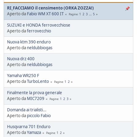
RI_FACCIAMO il censimento (ORKA ZOZZA!)
Aperto da
Fabio WM XT 600 IT
1
2
3
...
5
Pagine
SUZUKI e HONDA ferrovecchiose
Aperto da
ferrovecchio
Nuova ktm 390 enduro
Aperto da
neldubbiogas
Nuova drz 400
Aperto da
neldubbiogas
Yamaha WR250 F
Aperto da
TurboLento
1
2
Pagine
Finalmente la prova generale
Aperto da
MIC7209
1
2
3
Pagine
Domanda ai trialisti...
Aperto da
piccolo Fabio
Husqvarna 701 Enduro
Aperto da
Yamaza
1
2
Pagine