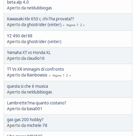
beta alp 4.0
Aperto da
neldubbiogas
Kawasaki Klx 650 r, chi l'ha provata??
Aperto da
ghostrider (vinter)
1
2
Pagine
YZ 490 del 88
Aperto da
ghostrider (vinter)
Yamaha XT vs Honda XL
Aperto da
claudio16
TT Vs XR immagini di confronto
Aperto da
Rainbowsix
1
2
Pagine
questa si che é musica
Aperto da
neldubbiogas
Lambrette?ma quanto costano?
Aperto da
basa001
gas gas 200 hobby?
Aperto da
michele-78