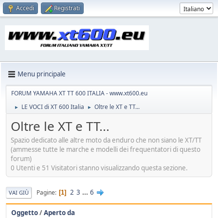
Accedi
Registrati
Menu principale
FORUM YAMAHA XT TT 600 ITALIA - www.xt600.eu
LE VOCI di XT 600 Italia
Oltre le XT e TT...
►
►
Oltre le XT e TT...
Spazio dedicato alle altre moto da enduro che non siano le XT/TT
(ammesse tutte le marche e modelli dei frequentatori di questo
forum)
0 Utenti e 51 Visitatori stanno visualizzando questa sezione.
2
3
...
6
Pagine
1
VAI GIÙ
Oggetto
/
Aperto da