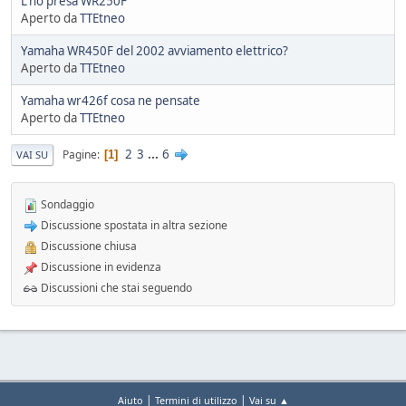
L'ho presa WR250F
Aperto da
TTEtneo
Yamaha WR450F del 2002 avviamento elettrico?
Aperto da
TTEtneo
Yamaha wr426f cosa ne pensate
Aperto da
TTEtneo
2
3
...
6
Pagine
1
VAI SU
Sondaggio
Discussione spostata in altra sezione
Discussione chiusa
Discussione in evidenza
Discussioni che stai seguendo
|
|
Aiuto
Termini di utilizzo
Vai su ▲