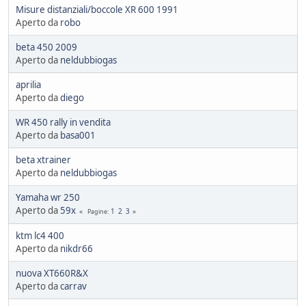
Misure distanziali/boccole XR 600 1991
Aperto da
robo
beta 450 2009
Aperto da
neldubbiogas
aprilia
Aperto da
diego
WR 450 rally in vendita
Aperto da
basa001
beta xtrainer
Aperto da
neldubbiogas
Yamaha wr 250
Aperto da
59x
1
2
3
Pagine
ktm lc4 400
Aperto da
nikdr66
nuova XT660R&X
Aperto da
carrav