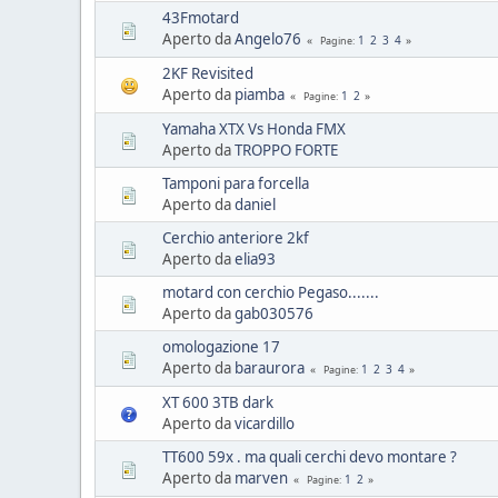
43Fmotard
Aperto da
Angelo76
1
2
3
4
Pagine
2KF Revisited
Aperto da
piamba
1
2
Pagine
Yamaha XTX Vs Honda FMX
Aperto da
TROPPO FORTE
Tamponi para forcella
Aperto da
daniel
Cerchio anteriore 2kf
Aperto da
elia93
motard con cerchio Pegaso.......
Aperto da
gab030576
omologazione 17
Aperto da
baraurora
1
2
3
4
Pagine
XT 600 3TB dark
Aperto da
vicardillo
TT600 59x . ma quali cerchi devo montare ?
Aperto da
marven
1
2
Pagine