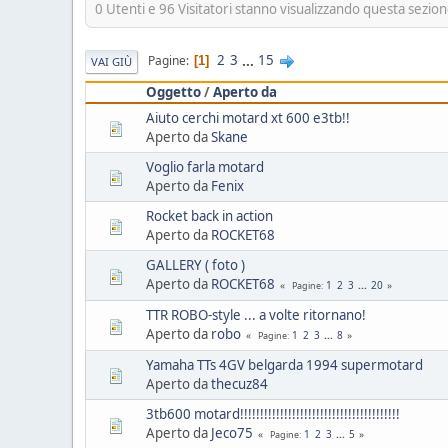
0 Utenti e 96 Visitatori stanno visualizzando questa sezion
2
3
...
15
Pagine
1
VAI GIÙ
Oggetto
/
Aperto da
Aiuto cerchi motard xt 600 e3tb!!
Aperto da
Skane
Voglio farla motard
Aperto da
Fenix
Rocket back in action
Aperto da
ROCKET68
GALLERY ( foto )
Aperto da
ROCKET68
1
2
3
...
20
Pagine
TTR ROBO-style ... a volte ritornano!
Aperto da
robo
1
2
3
...
8
Pagine
Yamaha TTs 4GV belgarda 1994 supermotard
Aperto da
thecuz84
3tb600 motard!!!!!!!!!!!!!!!!!!!!!!!!!!!!!!!!!!!!!!!!
Aperto da
Jeco75
1
2
3
...
5
Pagine