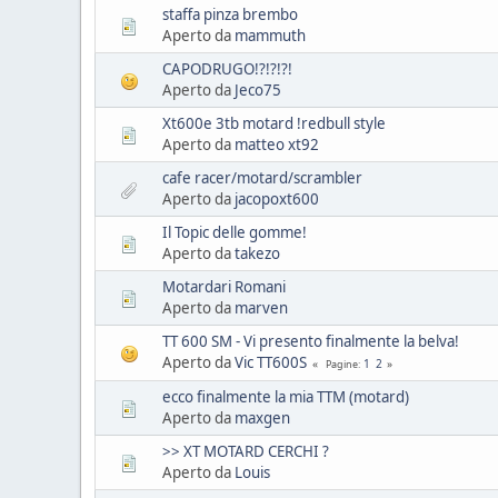
staffa pinza brembo
Aperto da
mammuth
CAPODRUGO!?!?!?!
Aperto da
Jeco75
Xt600e 3tb motard !redbull style
Aperto da
matteo xt92
cafe racer/motard/scrambler
Aperto da
jacopoxt600
Il Topic delle gomme!
Aperto da
takezo
Motardari Romani
Aperto da
marven
TT 600 SM - Vi presento finalmente la belva!
Aperto da
Vic TT600S
1
2
Pagine
ecco finalmente la mia TTM (motard)
Aperto da
maxgen
>> XT MOTARD CERCHI ?
Aperto da
Louis