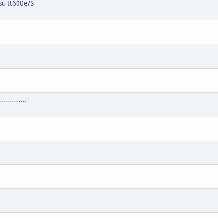
su tt600e/S
.............