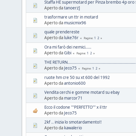
Staffa HE supermotard per Pinza brembo 4p oro 
Aperto da
tanoerz]
trasformare un ttr in motard
Aperto da
musicmix96
quale prendereste
Aperto da
luke76r
1
2
Pagine
Ora mi farò dei nemici.....
Aperto da
Gibi
1
2
Pagine
THE RETURN.........................................................
Aperto da
Jeco75
1
2
Pagine
ruote hm cre 50 su xt 600 del 1992
Aperto da
antonio600
Vendita cerchi e gomme motard su ebay
Aperto da
marcor71
Ecco il codone ""PERFETTO"" x il ttr
Aperto da
Jeco75
2kf .. inizia lo smotardamento!!
Aperto da
kawalerio