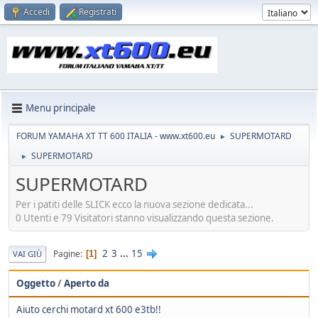
Accedi
Registrati
Menu principale
FORUM YAMAHA XT TT 600 ITALIA - www.xt600.eu
SUPERMOTARD
►
SUPERMOTARD
►
SUPERMOTARD
Per i patiti delle SLICK ecco la nuova sezione dedicata...
0 Utenti e 79 Visitatori stanno visualizzando questa sezione.
2
3
...
15
Pagine
1
VAI GIÙ
Oggetto
/
Aperto da
Aiuto cerchi motard xt 600 e3tb!!