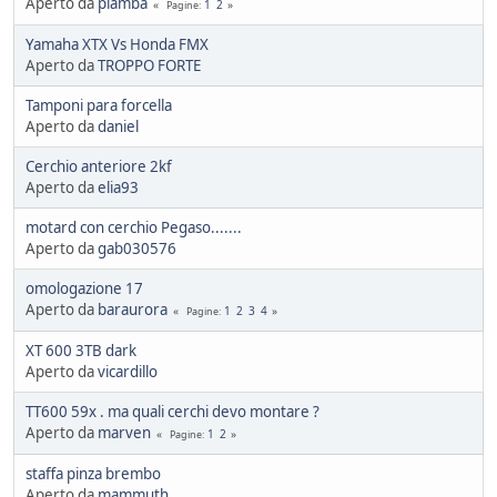
Aperto da
piamba
1
2
Pagine
Yamaha XTX Vs Honda FMX
Aperto da
TROPPO FORTE
Tamponi para forcella
Aperto da
daniel
Cerchio anteriore 2kf
Aperto da
elia93
motard con cerchio Pegaso.......
Aperto da
gab030576
omologazione 17
Aperto da
baraurora
1
2
3
4
Pagine
XT 600 3TB dark
Aperto da
vicardillo
TT600 59x . ma quali cerchi devo montare ?
Aperto da
marven
1
2
Pagine
staffa pinza brembo
Aperto da
mammuth