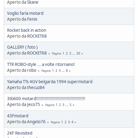
Aperto da
Skane
Voglio farla motard
Aperto da
Fenix
Rocket back in action
Aperto da
ROCKET68
GALLERY ( foto )
Aperto da
ROCKET68
1
2
3
...
20
Pagine
TTR ROBO-style ... a volte ritornano!
Aperto da
robo
1
2
3
...
8
Pagine
Yamaha TTs 4GV belgarda 1994 supermotard
Aperto da
thecuz84
3tb600 motard!!!!!!!!!!!!!!!!!!!!!!!!!!!!!!!!!!!!!!!!
Aperto da
Jeco75
1
2
3
...
5
Pagine
43Fmotard
Aperto da
Angelo76
1
2
3
4
Pagine
2KF Revisited