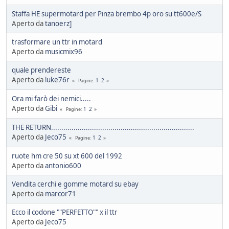
Staffa HE supermotard per Pinza brembo 4p oro su tt600e/S
Aperto da
tanoerz]
trasformare un ttr in motard
Aperto da
musicmix96
quale prendereste
Aperto da
luke76r
1
2
Pagine
Ora mi farò dei nemici.....
Aperto da
Gibi
1
2
Pagine
THE RETURN......................................................................
Aperto da
Jeco75
1
2
Pagine
ruote hm cre 50 su xt 600 del 1992
Aperto da
antonio600
Vendita cerchi e gomme motard su ebay
Aperto da
marcor71
Ecco il codone ""PERFETTO"" x il ttr
Aperto da
Jeco75