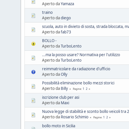
Aperto da
Yamaza
traino
Aperto da
diego
scuola, auto in divieto di sosta, strada bloccata
Aperto da
fab73
BOLLO -
Aperto da
TurboLento
...ma la posso usare? Normativa per l'utilizzo
Aperto da
TurboLento
reimmatricolare da radiazione d'ufficio
Aperto da
Olly
Possibilità eliminazione bollo mezzi storici
Aperto da
Billy
1
2
Pagine
iscrizione club per asi
Aperto da
Maxi
Nuova legge di stabilità e sconto bollo veicoli tra 
Aperto da
Rosario Schimio
1
2
Pagine
bollo moto in Sicilia