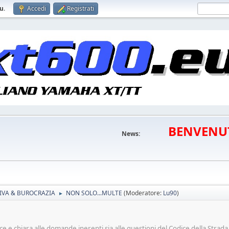
eu
.
Accedi
Registrati
BENVENU
News:
VA & BUROCRAZIA
NON SOLO...MULTE
(Moderatore:
Lu90
)
►
 e chiara alle domande inerenti sia alle questioni del Codice della Strada 