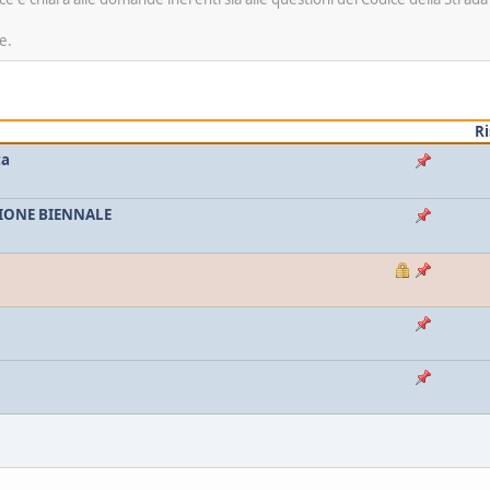
e.
R
ca
SIONE BIENNALE