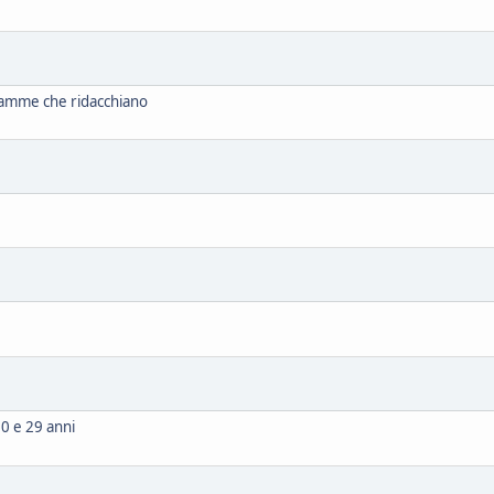
, mamme che ridacchiano
20 e 29 anni