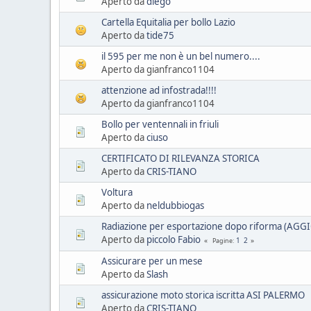
Aperto da
diego
Cartella Equitalia per bollo Lazio
Aperto da
tide75
il 595 per me non è un bel numero....
Aperto da gianfranco1104
attenzione ad infostrada!!!!
Aperto da gianfranco1104
Bollo per ventennali in friuli
Aperto da
ciuso
CERTIFICATO DI RILEVANZA STORICA
Aperto da
CRIS-TIANO
Voltura
Aperto da
neldubbiogas
Radiazione per esportazione dopo riforma (AG
Aperto da
piccolo Fabio
1
2
Pagine
Assicurare per un mese
Aperto da
Slash
assicurazione moto storica iscritta ASI PALERMO
Aperto da
CRIS-TIANO