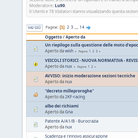
Moderatore:
Lu90
.
0 Utenti e 78 Visitatori stanno visualizzando questa sezion
2
3
...
14
Pagine
1
VAI GIÙ
Oggetto
/
Aperto da
Un riepilogo sulla questione delle moto d'epo
Aperto da
wish
1
2
3
Pagine
VEICOLI STORICI - NUOVA NORMATIVA - REVI
Aperto da
nux
1
2
Pagine
AVVISO: inizio moderazione sezioni tecniche
Aperto da
nux
"decreto milleproroghe"
Aperto da
2KF-racing
albo dei richiami
Aperto da
Gna
Patente A/A1/B - Burocrazia
Aperto da
nux
Scadenza e rinnovo assicurazione