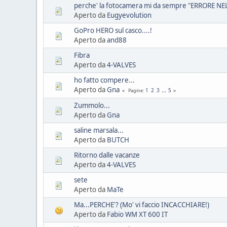
perche' la fotocamera mi da sempre "ERRORE 
Aperto da
Eugyevolution
GoPro HERO sul casco....!
Aperto da
and88
Fibra
Aperto da
4-VALVES
ho fatto compere...
Aperto da
Gna
1
2
3
...
5
Pagine
Zummolo...
Aperto da
Gna
saline marsala...
Aperto da
BUTCH
Ritorno dalle vacanze
Aperto da
4-VALVES
sete
Aperto da
MaTe
Ma...PERCHE'? (Mo' vi faccio INCACCHIARE!)
Aperto da
Fabio WM XT 600 IT