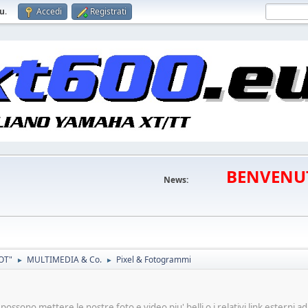
eu
.
Accedi
Registrati
BENVENU
News:
OT"
MULTIMEDIA & Co.
Pixel & Fotogrammi
►
►
ossono mettere le nostre foto e video piu' belli o i relativi link esterni ad 