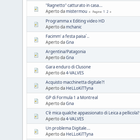
"Ragnetto" catturato in casa...
Aperto da
mistermou
1
2
Pagine
Programma x Editing video HD
Aperto da
mchanic
Facimm' a festa paisa`..
Aperto da
Gna
Argentina/Patagonia
Aperto da
Gna
Gara enduro di Clusone
Aperto da
4-VALVES
Acquisto macchinetta digitale?!
Aperto da
HeLLoKiTTyna
GP di Formula 1 a Montreal
Aperto da
Gna
C'è mica qualche appassionato di Leica a pellicola?
Aperto da
4-VALVES
Un problema Digitale...
Aperto da
HeLLoKiTTyna