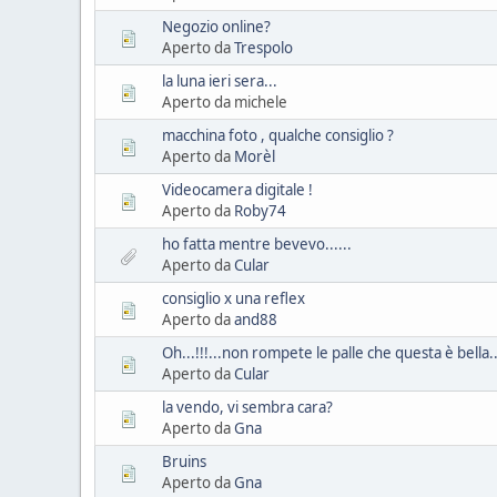
Negozio online?
Aperto da
Trespolo
la luna ieri sera...
Aperto da michele
macchina foto , qualche consiglio ?
Aperto da
Morèl
Videocamera digitale !
Aperto da
Roby74
ho fatta mentre bevevo......
Aperto da
Cular
consiglio x una reflex
Aperto da
and88
Oh...!!!...non rompete le palle che questa è bella...
Aperto da
Cular
la vendo, vi sembra cara?
Aperto da
Gna
Bruins
Aperto da
Gna