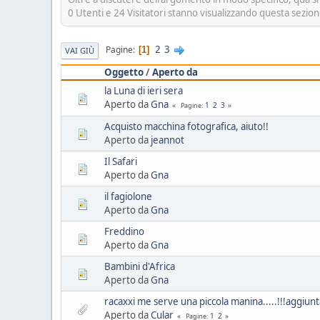
0 Utenti e 24 Visitatori stanno visualizzando questa sezion
2
3
Pagine
1
VAI GIÙ
Oggetto
/
Aperto da
la Luna di ieri sera
Aperto da
Gna
1
2
3
Pagine
Acquisto macchina fotografica, aiuto!!
Aperto da
jeannot
Il Safari
Aperto da
Gna
il fagiolone
Aperto da
Gna
Freddino
Aperto da
Gna
Bambini d'Africa
Aperto da
Gna
racaxxi me serve una piccola manina.....!!!aggiunta
Aperto da
Cular
1
2
Pagine