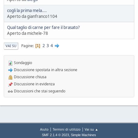
cogli la prima mela....
Aperto da gianfranco1104
Qual taglio di carne per fare il brasato?
Aperto da michele-78
2
3
4
Pagine
1
VAI SU
Sondaggio
Discussione spostata in altra sezione
Discussione chiusa
Discussione in evidenza
Discussioni che stai seguendo
|
|
Aiuto
Termini di utilizzo
Vai su ▲
,
SMF 2.1.4 © 2023
Simple Machines