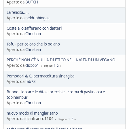
Aperto da
BUTCH
La felicità.....
Aperto da
neldubbiogas
Coste allo zafferano con datteri
Aperto da
Christian
Tofu - per coloro che lo odiano
Aperto da
Christian
PERCHÉ NON C’È NULLA DI ETICO NELLA VITA DI UN VEGANO
Aperto da
clicco61
1
2
Pagine
Pomodori & C.-permacoltura sinergica
Aperto da
fab73
Buono - leccare le dita e orecchie - crema di pastinacca e
topinambur
Aperto da
Christian
nuovo modo di mangiar sano
Aperto da gianfranco1104
1
2
Pagine