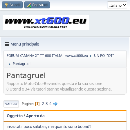
Accedi
Registrati
Menu principale
FORUM YAMAHA XT TT 600 ITALIA - www.xt600.eu
UN PO' "OT"
►
Pantagruel
►
Pantagruel
Rapporto Moto-Cibo-Bevande: questa é la sua sezione!
0 Utenti e 34 Visitatori stanno visualizzando questa sezione.
2
3
4
Pagine
1
VAI GIÙ
Oggetto
/
Aperto da
insaccati: poco salutari, ma quanto sono buoni?!