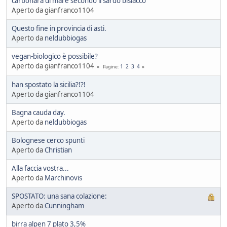
carbonara di mare secondo il sardo bisiacco
Aperto da gianfranco1104
Questo fine in provincia di asti.
Aperto da
neldubbiogas
vegan-biologico è possibile?
Aperto da gianfranco1104
1
2
3
4
Pagine
han spostato la sicilia?!?!
Aperto da gianfranco1104
Bagna cauda day.
Aperto da
neldubbiogas
Bolognese cerco spunti
Aperto da
Christian
Alla faccia vostra...
Aperto da
Marchinovis
SPOSTATO: una sana colazione:
Aperto da
Cunningham
birra alpen 7 plato 3,5%