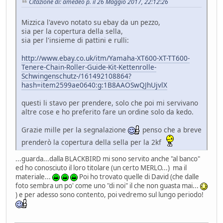
Citazione di: amedeo p. il 26 Maggio 2017, 22:12:26
Mizzica l'avevo notato su ebay da un pezzo,
sia per la copertura della sella,
sia per l'insieme di pattini e rulli:
http://www.ebay.co.uk/itm/Yamaha-XT600-XT-TT600-
Tenere-Chain-Roller-Guide-Kit-Kettenrolle-
Schwingenschutz-/161492108864?
hash=item2599ae0640:g:1B8AAOSwQJhUjvlX
questi li stavo per prendere, solo che poi mi servivano
altre cose e ho preferito fare un ordine solo da kedo.
Grazie mille per la segnalazione
penso che a breve
prenderò la copertura della sella per la 2kf
...guarda...dalla BLACKBIRD mi sono servito anche "al banco"
ed ho conosciuto il loro titolare (un certo MERLO...) ma il
materiale...
Poi ho trovato quelle di David (che dalle
foto sembra un po' come uno "di noi" il che non guasta mai...
) e per adesso sono contento, poi vedremo sul lungo periodo!