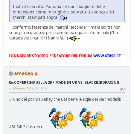
Inoltre la scritta Yamaha se non sbaglio è delle
dimensioni come in origine e soprattutto senza altri
marchi stampati sopra
...confermo l'assenza dei marchi "secondari" ma la scritta non
sono più in grado di precisare se sia uguale all'originale (l'ho
buttata via circa 10/15 anni fa...)
FONDATORE STORICO E IDEATORE DEL FORUM
WWW.XT600. IT
amedeo p.
Re:COPERTINA SELLA 2KF MADE IN UK VS. BLACKBIRDRACING
26 Maggio 2017, 22:38:33
#7
E' uno dei pochi su ebay che usa bene le sigle dei vari modelli:
43f 34l 2kf ecc ecc