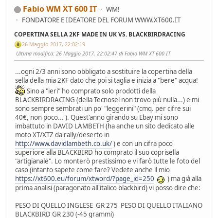
Fabio WM XT 600 IT
WM!
FONDATORE E IDEATORE DEL FORUM WWW.XT600.IT
COPERTINA SELLA 2KF MADE IN UK VS. BLACKBIRDRACING
26 Maggio 2017, 22:02:19
Ultima modifica
: 26 Maggio 2017, 22:02:47 di Fabio WM XT 600 IT
...ogni 2/3 anni sono obbligato a sostituire la copertina della
sella della mia 2KF dato che poi si taglia e inizia a "bere" acqua!
Sino a "ieri" ho comprato solo prodotti della
BLACKBIRDRACING (della Tecnosel non trovo più nulla...) e mi
sono sempre sembrati un po' "leggerini" (cmq. per cifre sui
40€, non poco... ). Quest'anno girando su Ebay mi sono
imbattuto in DAVID LAMBETH (ha anche un sito dedicato alle
moto XT/XTZ da rally/deserto in
http://www.davidlambeth.co.uk/
) e con un cifra poco
superiore alla BLACKBIRD ho comprato il suo coprisella
"artigianale". Lo monterò prestissimo e vi farò tutte le foto del
caso (intanto sapete come fare? Vedete anche il mio
https://xt600.eu/forum/xtword/?page_id=250
) ma già alla
prima analisi (paragonato all'italico blackbird) vi posso dire che:
PESO DI QUELLO INGLESE GR 275 PESO DI QUELLO ITALIANO
BLACKBIRD GR 230 (-45 grammi)