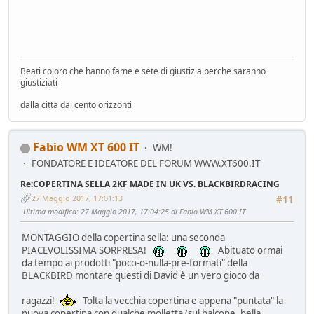
Beati coloro che hanno fame e sete di giustizia perche saranno
giustiziati
dalla citta dai cento orizzonti
Fabio WM XT 600 IT
WM!
FONDATORE E IDEATORE DEL FORUM WWW.XT600.IT
Re:COPERTINA SELLA 2KF MADE IN UK VS. BLACKBIRDRACING
27 Maggio 2017, 17:01:13
#11
Ultima modifica
: 27 Maggio 2017, 17:04:25 di Fabio WM XT 600 IT
MONTAGGIO della copertina sella: una seconda
PIACEVOLISSIMA SORPRESA!
Abituato ormai
da tempo ai prodotti "poco-o-nulla-pre-formati" della
BLACKBIRD montare questi di David è un vero gioco da
ragazzi!
Tolta la vecchia copertina e appena "puntata" la
nuova copertina con qualche molletta (sul balcone, bella