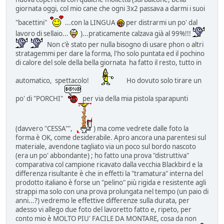
giornata oggi, col mio cane che ogni 3x2 passava a darmi i suoi
"bacettini"
...con la LINGUA
per distrarmi un po' dal
lavoro di sellaio...
)...praticamente calzava già al 99%!!!
Non c'è stato per nulla bisogno di usare phon o altri
stratagemmi per dare la forma, l'ho solo puntata ed il pochino
di calore del sole della bella giornata ha fatto il resto, tutto in
automatico, spettacolo!
Ho dovuto solo tirare un
po' di "PORCHI"
per via della mia pistola sparapunti
(davvero "CESSA"",
) ma come vedrete dalle foto la
forma è OK, come desiderabile. Apro ancora una parentesi sul
materiale, avendone tagliato via un poco sul bordo nascoto
(era un po' abbondante) ; ho fatto una prova "distruttiva"
comparativa col campione ricavato dalla vecchia Blackbird e la
differenza risultante è che in effetti la "tramatura" interna del
prodotto italiano è forse un "pelino" più rigida e resistente agli
strappi ma solo con una prova prolungata nel tempo (un paio di
anni...?) vedremo le effettive differenze sulla durata, per
adesso vi allego due foto del lavoretto fatto e, ripeto, per
conto mio è MOLTO PIU' FACILE DA MONTARE, cosa da non