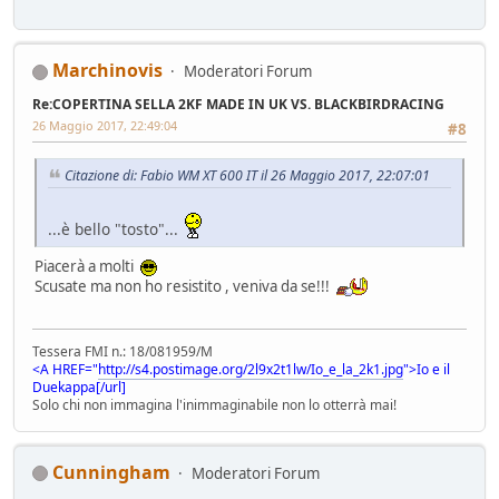
Marchinovis
Moderatori Forum
Re:COPERTINA SELLA 2KF MADE IN UK VS. BLACKBIRDRACING
26 Maggio 2017, 22:49:04
#8
Citazione di: Fabio WM XT 600 IT il 26 Maggio 2017, 22:07:01
...è bello "tosto"...
Piacerà a molti
Scusate ma non ho resistito , veniva da se!!!
Tessera FMI n.: 18/081959/M
<A HREF="
http://s4.postimage.org/2l9x2t1lw/Io_e_la_2k1.jpg
">Io e il
Duekappa[/url]
Solo chi non immagina l'inimmaginabile non lo otterrà mai!
Cunningham
Moderatori Forum