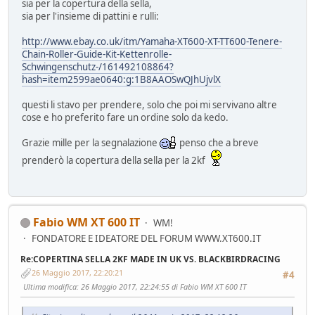
sia per la copertura della sella,
sia per l'insieme di pattini e rulli:
http://www.ebay.co.uk/itm/Yamaha-XT600-XT-TT600-Tenere-
Chain-Roller-Guide-Kit-Kettenrolle-
Schwingenschutz-/161492108864?
hash=item2599ae0640:g:1B8AAOSwQJhUjvlX
questi li stavo per prendere, solo che poi mi servivano altre
cose e ho preferito fare un ordine solo da kedo.
Grazie mille per la segnalazione
penso che a breve
prenderò la copertura della sella per la 2kf
Fabio WM XT 600 IT
WM!
FONDATORE E IDEATORE DEL FORUM WWW.XT600.IT
Re:COPERTINA SELLA 2KF MADE IN UK VS. BLACKBIRDRACING
26 Maggio 2017, 22:20:21
#4
Ultima modifica
: 26 Maggio 2017, 22:24:55 di Fabio WM XT 600 IT