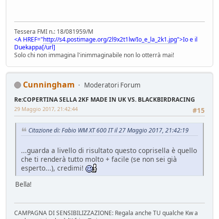
Tessera FMI n.: 18/081959/M
<A HREF="
http://s4.postimage.org/2l9x2t1lw/Io_e_la_2k1.jpg
">Io e il
Duekappa[/url]
Solo chi non immagina l'inimmaginabile non lo otterrà mai!
Cunningham
Moderatori Forum
Re:COPERTINA SELLA 2KF MADE IN UK VS. BLACKBIRDRACING
29 Maggio 2017, 21:42:44
#15
Citazione di: Fabio WM XT 600 IT il 27 Maggio 2017, 21:42:19
...guarda a livello di risultato questo coprisella è quello
che ti renderà tutto molto + facile (se non sei già
esperto...), credimi!
Bella!
CAMPAGNA DI SENSIBILIZZAZIONE: Regala anche TU qualche Kw a