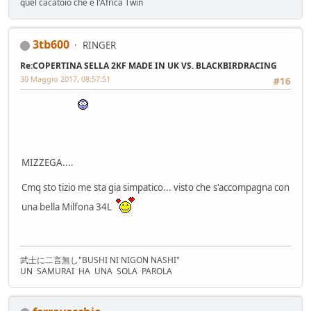
quel cacatoio che è l'Africa Twin
3tb600
RINGER
Re:COPERTINA SELLA 2KF MADE IN UK VS. BLACKBIRDRACING
30 Maggio 2017, 08:57:51
#16
MIZZEGA....
Cmq sto tizio me sta gia simpatico... visto che s'accompagna con
una bella Milfona 34L
武士に二言無し"BUSHI NI NIGON NASHI"
UN SAMURAI HA UNA SOLA PAROLA