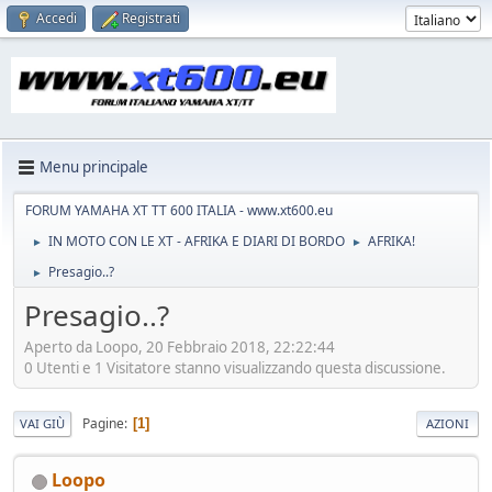
Accedi
Registrati
Menu principale
FORUM YAMAHA XT TT 600 ITALIA - www.xt600.eu
IN MOTO CON LE XT - AFRIKA E DIARI DI BORDO
AFRIKA!
►
►
Presagio..?
►
Presagio..?
Aperto da Loopo, 20 Febbraio 2018, 22:22:44
0 Utenti e 1 Visitatore stanno visualizzando questa discussione.
Pagine
1
VAI GIÙ
AZIONI
Loopo