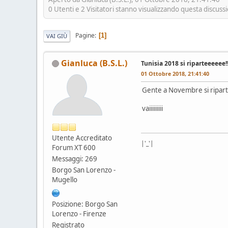
0 Utenti e 2 Visitatori stanno visualizzando questa discuss
Pagine
1
VAI GIÙ
Gianluca (B.S.L.)
Tunisia 2018 si riparteeeeee!!!
01 Ottobre 2018, 21:41:40
Gente a Novembre si ripart
vaiiiiiiiii
Utente Accreditato
|'_'|
Forum XT 600
Messaggi: 269
Borgo San Lorenzo -
Mugello
Posizione: Borgo San
Lorenzo - Firenze
Registrato