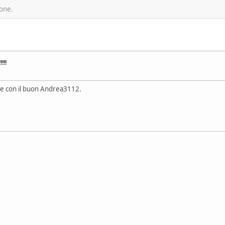
ione.
!!!
e con il buon Andrea3112.