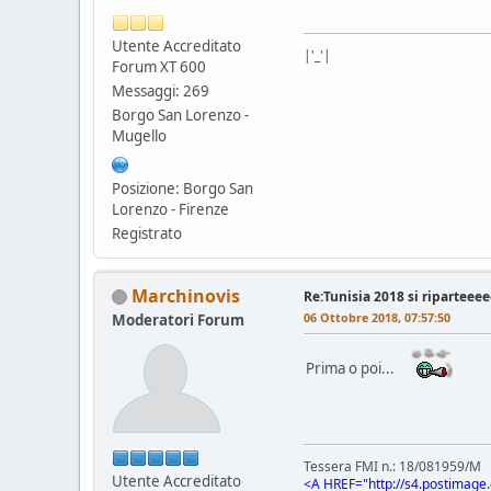
Utente Accreditato
|'_'|
Forum XT 600
Messaggi: 269
Borgo San Lorenzo -
Mugello
Posizione: Borgo San
Lorenzo - Firenze
Registrato
Marchinovis
Re:Tunisia 2018 si riparteeeeee
06 Ottobre 2018, 07:57:50
Moderatori Forum
Prima o poi...
Tessera FMI n.: 18/081959/M
Utente Accreditato
<A HREF="
http://s4.postimage.