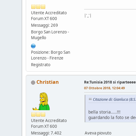
Utente Accreditato
|'_'|
Forum XT 600
Messaggi: 269
Borgo San Lorenzo -
Mugello
Posizione: Borgo San
Lorenzo - Firenze
Registrato
Christian
Re:Tunisia 2018 si riparteeeeee
07 Ottobre 2018, 12:04:49
Citazione di: Gianluca (B.S
bella storia.....!!!
guardando la foto se ded
Utente Accreditato
Forum XT 600
Aveva piovuto
Messaggi: 7.402