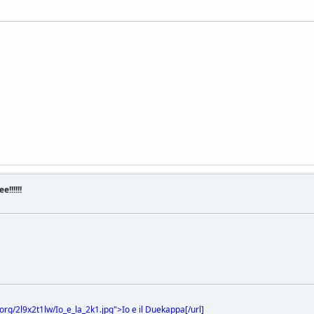
!!!!!!
org/2l9x2t1lw/Io_e_la_2k1.jpg
">Io e il Duekappa[/url]