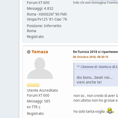
Forum XT 600
Solo chi non immagina l'inimma
Messaggi: 4.832
Roma - Xt6002kf '90 FMI-
Vespa Px125 '81-Ciao '76
Posizione: Infernetto
Roma
Registrato
Yamaza
Re:Tunisia 2018 si riparteeeeee
06 Ottobre 2018, 08:30:15
Citazione di: Gianluca (B.S
dio bono...beati noi...
vieni anche te!
Utente Accreditato
Forum XT 600
non so , non credo di aver 
non ultimo non ho grosse e
Messaggi: 585
ex TTR :(
ho solo tanta voglia
Registrato