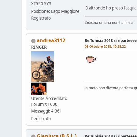
XT550 5Y3
D'altronde ho preso l'acqua 
Posizione: Lago Maggiore
Registrato
L'idiozia umana non ha limiti
andrea3112
Re:Tunisia 2018 si riparteeeeee
08 Ottobre 2018, 10:38:22
RINGER
la moto non diventa perfetta q
Utente Accreditato
Forum XT 600
Messaggi: 4.361
Registrato
Gianluca (B.S.L.)
Re:Tunisia 2018 si riparteeeeee