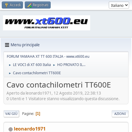
Accedi
Registrati
Menu principale
FORUM YAMAHA XT TT 600 ITALIA - www.xt600.eu
LE VOCI di XT 600 Italia
HO PROVATO IL...
►
►
Cavo contachilometri TT600E
►
Cavo contachilometri TT600E
Aperto da leonardo1971, 12 Agosto 2019, 22:38:13
0 Utenti e 1 Visitatore stanno visualizzando questa discussione.
Pagine
1
VAI GIÙ
AZIONI
leonardo1971