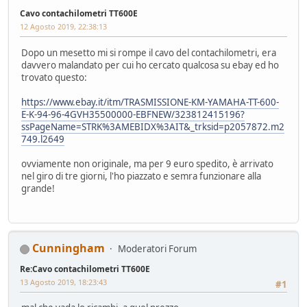
Cavo contachilometri TT600E
12 Agosto 2019, 22:38:13
Dopo un mesetto mi si rompe il cavo del contachilometri, era
davvero malandato per cui ho cercato qualcosa su ebay ed ho
trovato questo:
https://www.ebay.it/itm/TRASMISSIONE-KM-YAMAHA-TT-600-
E-K-94-96-4GVH35500000-EBFNEW/323812415196?
ssPageName=STRK%3AMEBIDX%3AIT&_trksid=p2057872.m2
749.l2649
ovviamente non originale, ma per 9 euro spedito, è arrivato
nel giro di tre giorni, l'ho piazzato e semra funzionare alla
grande!
Cunningham
Moderatori Forum
Re:Cavo contachilometri TT600E
13 Agosto 2019, 18:23:43
#1