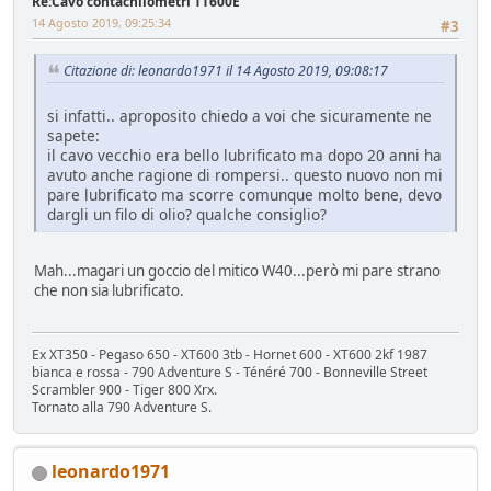
Re:Cavo contachilometri TT600E
14 Agosto 2019, 09:25:34
#3
Citazione di: leonardo1971 il 14 Agosto 2019, 09:08:17
si infatti.. aproposito chiedo a voi che sicuramente ne
sapete:
il cavo vecchio era bello lubrificato ma dopo 20 anni ha
avuto anche ragione di rompersi.. questo nuovo non mi
pare lubrificato ma scorre comunque molto bene, devo
dargli un filo di olio? qualche consiglio?
Mah...magari un goccio del mitico W40...però mi pare strano
che non sia lubrificato.
Ex XT350 - Pegaso 650 - XT600 3tb - Hornet 600 - XT600 2kf 1987
bianca e rossa - 790 Adventure S - Ténéré 700 - Bonneville Street
Scrambler 900 - Tiger 800 Xrx.
Tornato alla 790 Adventure S.
leonardo1971