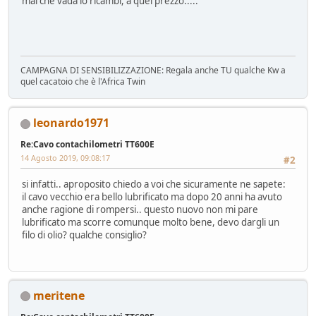
mal che vada lo ricambi, a quel prezzo.....
CAMPAGNA DI SENSIBILIZZAZIONE: Regala anche TU qualche Kw a
quel cacatoio che è l'Africa Twin
leonardo1971
Re:Cavo contachilometri TT600E
14 Agosto 2019, 09:08:17
#2
si infatti.. aproposito chiedo a voi che sicuramente ne sapete:
il cavo vecchio era bello lubrificato ma dopo 20 anni ha avuto
anche ragione di rompersi.. questo nuovo non mi pare
lubrificato ma scorre comunque molto bene, devo dargli un
filo di olio? qualche consiglio?
meritene