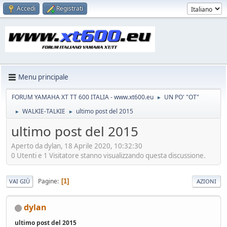
Accedi
Registrati
Menu principale
FORUM YAMAHA XT TT 600 ITALIA - www.xt600.eu
UN PO' "OT"
►
WALKIE-TALKIE
ultimo post del 2015
►
►
ultimo post del 2015
Aperto da dylan, 18 Aprile 2020, 10:32:30
0 Utenti e 1 Visitatore stanno visualizzando questa discussione.
Pagine
1
VAI GIÙ
AZIONI
dylan
ultimo post del 2015