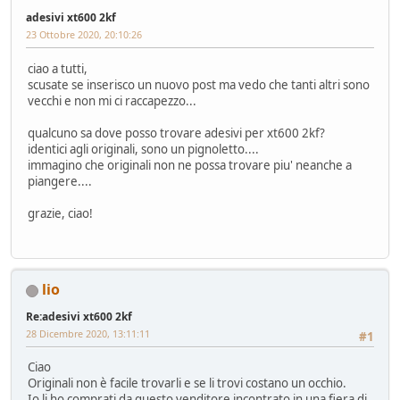
adesivi xt600 2kf
23 Ottobre 2020, 20:10:26
ciao a tutti,
scusate se inserisco un nuovo post ma vedo che tanti altri sono
vecchi e non mi ci raccapezzo...
qualcuno sa dove posso trovare adesivi per xt600 2kf?
identici agli originali, sono un pignoletto....
immagino che originali non ne possa trovare piu' neanche a
piangere....
grazie, ciao!
lio
Re:adesivi xt600 2kf
28 Dicembre 2020, 13:11:11
#1
Ciao
Originali non è facile trovarli e se li trovi costano un occhio.
Io li ho comprati da questo venditore incontrato in una fiera di