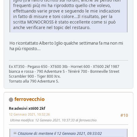
frequenti più) mi ha riprodotto quello che volevo,
effettuando varie prove e seguendo le mie indicazioni
in fatto di misure e toni colore...Il risultato, per la
scritta MONOCROSS è stato eccellente come si può
anche verificare nel topic del restauro.
Ho ricontattato Alberto Iglio qualche settimana fa ma non mi
ha più risposto...
Ex XT350 - Pegaso 650 - XT600 3tb - Hornet 600 - XT600 2kf 1987
bianca e rossa - 790 Adventure S - Ténéré 700 - Bonneville Street
Scrambler 900 - Tiger 800 Xrx.
Tornato alla 790 Adventure S.
ferrovecchio
Re:adesivi xt600 2kf
12 Gennaio 2021, 10:32:26
#10
Ultima modifica
: 12 Gennaio 2021, 10:37:33 di ferrovecchio
Citazione di: meritene il 12 Gennaio 2021, 09:33:02