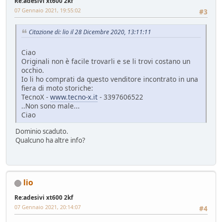
Re:adesivi xt600 2kf
07 Gennaio 2021, 19:55:02
#3
Citazione di: lio il 28 Dicembre 2020, 13:11:11
Ciao
Originali non è facile trovarli e se li trovi costano un
occhio.
Io li ho comprati da questo venditore incontrato in una
fiera di moto storiche:
TecnoX -
www.tecno-x.it
- 3397606522
..Non sono male...
Ciao
Dominio scaduto.
Qualcuno ha altre info?
lio
Re:adesivi xt600 2kf
07 Gennaio 2021, 20:14:07
#4