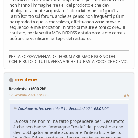
non hanno l'immagine "reale" del prodotto e che devi
obbligatoriamente acquistare l'intero kit. Alberto Iglio (tra
l'altro iscritto sul forum, anche se penso non frequenti più) mi
ha riprodotto quello che volevo, effettuando varie prove e
seguendo le mie indicazioni in fatto di misure e toni colore...Il
risultato, per la scritta MONOCROSS è stato eccellente come si
può anche verificare nel topic del restauro.
PER LA SOPRAVVIVENZA DEL FORUM ABBIAMO BISOGNO DEL
CONTRIBUTO DI TUTTI. VERSA ANCHE TU, BASTA POCO, CHE CE VO'.
meritene
Re:adesivi xt600 2kf
12 Gennaio 2021, 09:33:02
#9
Citazione di: ferrovecchio il 11 Gennaio 2021, 08:07:05
La cosa che non mi ha fatto propendere per Decalmoto
è che non hanno l'immagine "reale" del prodotto e che
devi obbligatoriamente acquistare l'intero kit. Alberto
Iglio (tra l'altro iscritto sul forum, anche se penso non