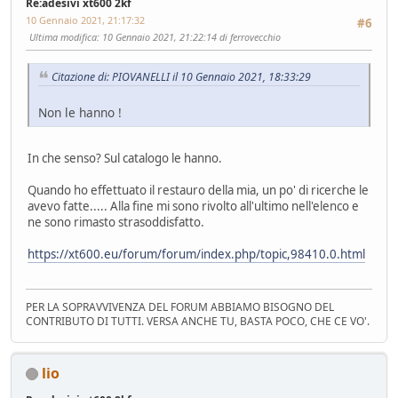
Re:adesivi xt600 2kf
10 Gennaio 2021, 21:17:32
#6
Ultima modifica
: 10 Gennaio 2021, 21:22:14 di ferrovecchio
Citazione di: PIOVANELLI il 10 Gennaio 2021, 18:33:29
Non le hanno !
In che senso? Sul catalogo le hanno.
Quando ho effettuato il restauro della mia, un po' di ricerche le
avevo fatte..... Alla fine mi sono rivolto all'ultimo nell'elenco e
ne sono rimasto strasoddisfatto.
https://xt600.eu/forum/forum/index.php/topic,98410.0.html
PER LA SOPRAVVIVENZA DEL FORUM ABBIAMO BISOGNO DEL
CONTRIBUTO DI TUTTI. VERSA ANCHE TU, BASTA POCO, CHE CE VO'.
lio