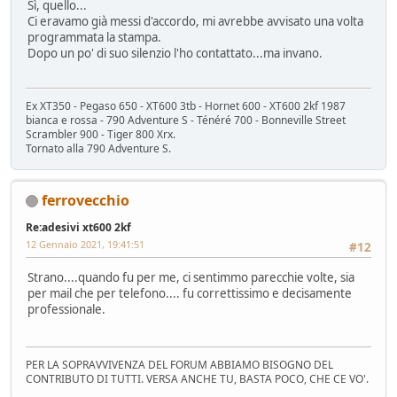
Sì, quello...
Ci eravamo già messi d'accordo, mi avrebbe avvisato una volta
programmata la stampa.
Dopo un po' di suo silenzio l'ho contattato...ma invano.
Ex XT350 - Pegaso 650 - XT600 3tb - Hornet 600 - XT600 2kf 1987
bianca e rossa - 790 Adventure S - Ténéré 700 - Bonneville Street
Scrambler 900 - Tiger 800 Xrx.
Tornato alla 790 Adventure S.
ferrovecchio
Re:adesivi xt600 2kf
12 Gennaio 2021, 19:41:51
#12
Strano....quando fu per me, ci sentimmo parecchie volte, sia
per mail che per telefono.... fu correttissimo e decisamente
professionale.
PER LA SOPRAVVIVENZA DEL FORUM ABBIAMO BISOGNO DEL
CONTRIBUTO DI TUTTI. VERSA ANCHE TU, BASTA POCO, CHE CE VO'.