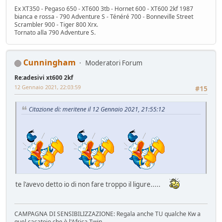
Ex XT350 - Pegaso 650 - XT600 3tb - Hornet 600 - XT600 2kf 1987
bianca e rossa - 790 Adventure S - Ténéré 700 - Bonneville Street
Scrambler 900 - Tiger 800 Xrx.
Tornato alla 790 Adventure S.
Cunningham
Moderatori Forum
Re:adesivi xt600 2kf
12 Gennaio 2021, 22:03:59
#15
Citazione di: meritene il 12 Gennaio 2021, 21:55:12
te l'avevo detto io di non fare troppo il ligure.....
CAMPAGNA DI SENSIBILIZZAZIONE: Regala anche TU qualche Kw a
quel cacatoio che è l'Africa Twin