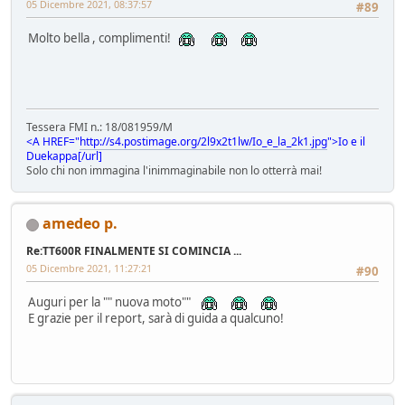
05 Dicembre 2021, 08:37:57
#89
Molto bella , complimenti!
Tessera FMI n.: 18/081959/M
<A HREF="
http://s4.postimage.org/2l9x2t1lw/Io_e_la_2k1.jpg
">Io e il
Duekappa[/url]
Solo chi non immagina l'inimmaginabile non lo otterrà mai!
amedeo p.
Re:TT600R FINALMENTE SI COMINCIA ...
05 Dicembre 2021, 11:27:21
#90
Auguri per la "" nuova moto""
E grazie per il report, sarà di guida a qualcuno!