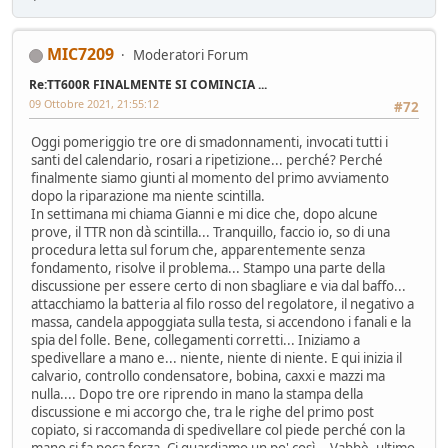
MIC7209
Moderatori Forum
Re:TT600R FINALMENTE SI COMINCIA ...
09 Ottobre 2021, 21:55:12
#72
Oggi pomeriggio tre ore di smadonnamenti, invocati tutti i
santi del calendario, rosari a ripetizione... perché? Perché
finalmente siamo giunti al momento del primo avviamento
dopo la riparazione ma niente scintilla.
In settimana mi chiama Gianni e mi dice che, dopo alcune
prove, il TTR non dà scintilla... Tranquillo, faccio io, so di una
procedura letta sul forum che, apparentemente senza
fondamento, risolve il problema... Stampo una parte della
discussione per essere certo di non sbagliare e via dal baffo...
attacchiamo la batteria al filo rosso del regolatore, il negativo a
massa, candela appoggiata sulla testa, si accendono i fanali e la
spia del folle. Bene, collegamenti corretti... Iniziamo a
spedivellare a mano e... niente, niente di niente. E qui inizia il
calvario, controllo condensatore, bobina, caxxi e mazzi ma
nulla.... Dopo tre ore riprendo in mano la stampa della
discussione e mi accorgo che, tra le righe del primo post
copiato, si raccomanda di spedivellare col piede perché con la
mano si fa poca forza. Ci guardiamo un po' così... Vabbè, ultimo