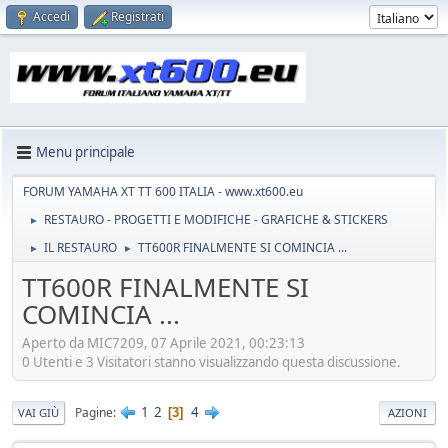
Accedi
Registrati
Menu principale
FORUM YAMAHA XT TT 600 ITALIA - www.xt600.eu
RESTAURO - PROGETTI E MODIFICHE - GRAFICHE & STICKERS
►
IL RESTAURO
TT600R FINALMENTE SI COMINCIA ...
►
►
TT600R FINALMENTE SI
COMINCIA ...
Aperto da MIC7209, 07 Aprile 2021, 00:23:13
0 Utenti e 3 Visitatori stanno visualizzando questa discussione.
1
2
4
Pagine
3
VAI GIÙ
AZIONI