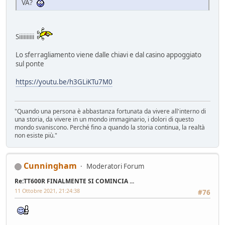
VA?
Siiiiiiiiii
Lo sferragliamento viene dalle chiavi e dal casino appoggiato
sul ponte
https://youtu.be/h3GLiKTu7M0
"Quando una persona è abbastanza fortunata da vivere all'interno di
una storia, da vivere in un mondo immaginario, i dolori di questo
mondo svaniscono. Perché fino a quando la storia continua, la realtà
non esiste più."
Cunningham
Moderatori Forum
Re:TT600R FINALMENTE SI COMINCIA ...
11 Ottobre 2021, 21:24:38
#76