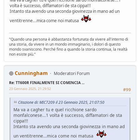
Ma va a cagher tu e quel ricchione sardo monfalconese...1
volta è successo, diffamatori de sta cippa!!!
Intanto sta avendo una seconda giovinezza in mano ad un
ventitrenne...mica come noi matusa
"Quando una persona è abbastanza fortunata da vivere all'interno di
una storia, da vivere in un mondo immaginario, i dolori di questo
mondo svaniscono. Perché fino a quando la storia continua, la realtà
non esiste più."
Cunningham
Moderatori Forum
Re: TT600R FINALMENTE SI COMINCIA ...
23 Gennaio 2025, 21:29:52
#99
Citazione di: MIC7209 il 23 Gennaio 2025, 21:07:50
Ma va a cagher tu e quel ricchione sardo
monfalconese...1 volta è successo, diffamatori de sta
cippa!!!
Intanto sta avendo una seconda giovinezza in mano ad
un ventitrenne...mica come noi matusa