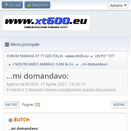
Accedi
Registrati
Menu principale
FORUM YAMAHA XT TT 600 ITALIA - www.xt600.eu
UN PO' "OT"
►
I NOSTRI AMICI ANIMALI: CANI & Co.
...mi domandavo:
►
►
...mi domandavo:
Aperto da BUTCH, 17 Aprile 2021, 18:25:14
0 Utenti e 2 Visitatori stanno visualizzando questa discussione.
Pagine
1
VAI GIÙ
AZIONI
BUTCH
...mi domandavo: