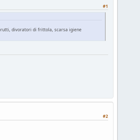
#1
tti, divoratori di frittola, scarsa igiene
#2