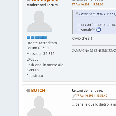
17 Aprile 2021, 18:52:00
Moderatori Forum
Citazione di: BUTCH il 17 
...ma con " i nostri ami
personale?!
ovvio che si !
Utente Accreditato
Forum XT 600
CAMPAGNA DI SENSIBILIZZAZION
Messaggi: 34.815
EXC350
Posizione: in mezzo alla
pianura
Registrato
BUTCH
Re:...mi domandavo:
17 Aprile 2021, 19:36:40
...bene: è quello dietro la 