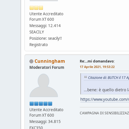
Utente Accreditato
Forum XT 600
Messaggi: 12.414
SEACILY
Posizione: seacily!!
Registrato
Cunningham
Re:...mi domandavo:
17 Aprile 2021, 19:53:22
Moderatori Forum
Citazione di: BUTCH il 17 
...bene: è quello dietro
https://www.youtube.co
Utente Accreditato
CAMPAGNA DI SENSIBILIZZAZION
Forum XT 600
Messaggi: 34.815
EXC350