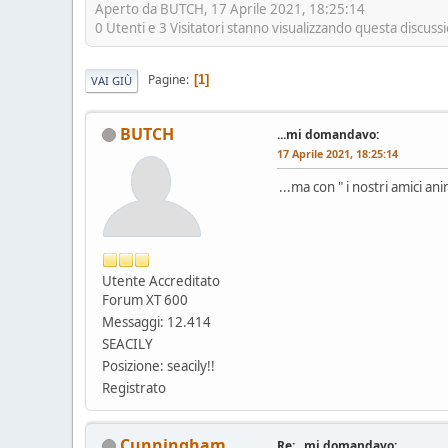
Aperto da BUTCH, 17 Aprile 2021, 18:25:14
0 Utenti e 3 Visitatori stanno visualizzando questa discuss
Pagine
1
VAI GIÙ
BUTCH
...mi domandavo:
17 Aprile 2021, 18:25:14
...ma con " i nostri amici a
Utente Accreditato
Forum XT 600
Messaggi: 12.414
SEACILY
Posizione: seacily!!
Registrato
Cunningham
Re:...mi domandavo: