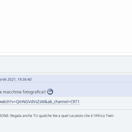
Aprile 2021, 19:36:40
 la macchina fotografica!!
m/watch?v=QmNGVdVsZsM&ab_channel=CR71
E: Regala anche TU qualche Kw a quel cacatoio che è l'Africa Twin