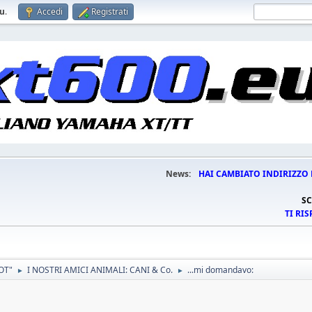
eu
.
Accedi
Registrati
News:
HAI CAMBIATO INDIRIZZO 
SC
TI RI
OT"
I NOSTRI AMICI ANIMALI: CANI & Co.
...mi domandavo:
►
►