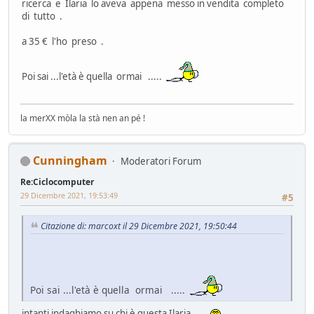
ricerca e Ilaria lo aveva appena messo in vendita completo
di tutto .
a 35 € l'ho preso .
Poi sai ...l'età è quella ormai .....
la merXX mòla la stà nen an pé !
Cunningham
Moderatori Forum
Re:Ciclocomputer
29 Dicembre 2021, 19:53:49
#5
Citazione di: marcoxt il 29 Dicembre 2021, 19:50:44
Poi sai ...l'età è quella ormai .....
intanti indaghiamo su chi è questa Ilaria....