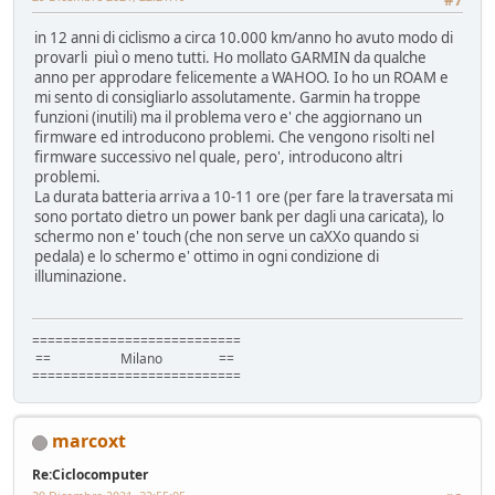
in 12 anni di ciclismo a circa 10.000 km/anno ho avuto modo di
provarli piuì o meno tutti. Ho mollato GARMIN da qualche
anno per approdare felicemente a WAHOO. Io ho un ROAM e
mi sento di consigliarlo assolutamente. Garmin ha troppe
funzioni (inutili) ma il problema vero e' che aggiornano un
firmware ed introducono problemi. Che vengono risolti nel
firmware successivo nel quale, pero', introducono altri
problemi.
La durata batteria arriva a 10-11 ore (per fare la traversata mi
sono portato dietro un power bank per dagli una caricata), lo
schermo non e' touch (che non serve un caXXo quando si
pedala) e lo schermo e' ottimo in ogni condizione di
illuminazione.
===========================
== Milano ==
===========================
marcoxt
Re:Ciclocomputer