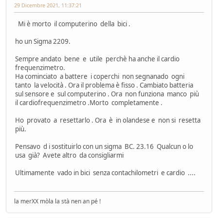
29 Dicembre 2021, 11:37:21
Mi è morto il computerino della bici .
ho un Sigma 2209.
Sempre andato bene e utile perchè ha anche il cardio
frequenzimetro.
Ha cominciato a battere i coperchi non segnanado ogni
tanto la velocità . Ora il problema è fisso . Cambiato batteria
sul sensore e sul computerino . Ora non funziona manco più
il cardiofrequenzimetro .Morto completamente .
Ho provato a resettarlo . Ora è in olandese e non si resetta
più.
Pensavo d i sostituirlo con un sigma BC. 23.16 Qualcun o lo
usa già? Avete altro da consigliarmi
Ultimamente vado in bici senza contachilometri e cardio ....
la merXX mòla la stà nen an pé !