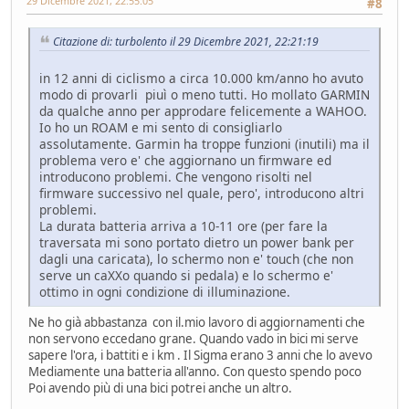
29 Dicembre 2021, 22:55:05
#8
Citazione di: turbolento il 29 Dicembre 2021, 22:21:19
in 12 anni di ciclismo a circa 10.000 km/anno ho avuto
modo di provarli piuì o meno tutti. Ho mollato GARMIN
da qualche anno per approdare felicemente a WAHOO.
Io ho un ROAM e mi sento di consigliarlo
assolutamente. Garmin ha troppe funzioni (inutili) ma il
problema vero e' che aggiornano un firmware ed
introducono problemi. Che vengono risolti nel
firmware successivo nel quale, pero', introducono altri
problemi.
La durata batteria arriva a 10-11 ore (per fare la
traversata mi sono portato dietro un power bank per
dagli una caricata), lo schermo non e' touch (che non
serve un caXXo quando si pedala) e lo schermo e'
ottimo in ogni condizione di illuminazione.
Ne ho già abbastanza con il.mio lavoro di aggiornamenti che
non servono eccedano grane. Quando vado in bici mi serve
sapere l'ora, i battiti e i km . Il Sigma erano 3 anni che lo avevo
Mediamente una batteria all'anno. Con questo spendo poco
Poi avendo più di una bici potrei anche un altro.