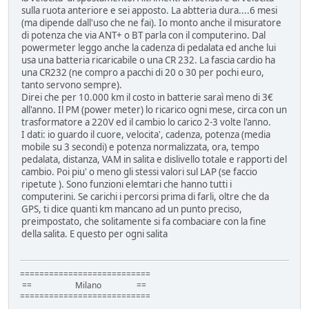
sulla ruota anteriore e sei apposto. La abtteria dura....6 mesi
(ma dipende dall'uso che ne fai). Io monto anche il misuratore
di potenza che via ANT+ o BT parla con il computerino. Dal
powermeter leggo anche la cadenza di pedalata ed anche lui
usa una batteria ricaricabile o una CR 232. La fascia cardio ha
una CR232 (ne compro a pacchi di 20 o 30 per pochi euro,
tanto servono sempre).
Direi che per 10.000 km il costo in batterie saraì meno di 3€
all'anno. Il PM (power meter) lo ricarico ogni mese, circa con un
trasformatore a 220V ed il cambio lo carico 2-3 volte l'anno.
I dati: io guardo il cuore, velocita', cadenza, potenza (media
mobile su 3 secondi) e potenza normalizzata, ora, tempo
pedalata, distanza, VAM in salita e dislivello totale e rapporti del
cambio. Poi piu' o meno gli stessi valori sul LAP (se faccio
ripetute ). Sono funzioni elemtari che hanno tutti i
computerini. Se carichi i percorsi prima di farli, oltre che da
GPS, ti dice quanti km mancano ad un punto preciso,
preimpostato, che solitamente si fa combaciare con la fine
della salita. E questo per ogni salita
===========================
== Milano ==
===========================