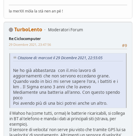
la merXX mòla la stà nen an pé !
TurboLento
Moderatori Forum
Re:Ciclocomputer
29 Dicembre 2021, 23:47:56
#9
Citazione di: marcoxt il 29 Dicembre 2021, 22:55:05
Ne ho già abbastanza con il.mio lavoro di
aggiornamenti che non servono eccedano grane.
Quando vado in bici mi serve sapere l'ora, i battiti e i
km . Il Sigma erano 3 anni che lo avevo
Mediamente una batteria all'anno. Con questo spendo
poco
Poi avendo più di una bici potrei anche un altro.
il Wahoo ha (come tutti, ormai) le batterie ricaricabili, si collega
in BT al telefono e manda i dati ai principali siti (strava, per
esempio).
Il sensore di velocita' non serve piu visto che tramite GPS lui sa
la velocita' di spostamento. Altrimenti un sensore di velocita'