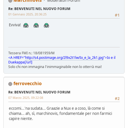
Moderatori Forum
Re: BENVENUTI NEL NUOVO FORUM
01 Gennaio 2025, 20:36:25
#1
Evviva!
Tessera FMI n.: 18/081959/M
<A HREF="
http://s4.postimage.org/2l9x2t1lw/Io_e_la_2k1.jpg
">Io e il
Duekappa[/url]
Solo chi non immagina l'inimmaginabile non lo otterrà mai!
ferrovecchio
Re: BENVENUTI NEL NUOVO FORUM
07 Marzo 2025, 09:22:08
#2
eccomi...'na sudata... Graazie a Nux e a coso, là come si
chiama... ah, sì, marchinovis, fondamentale per non farmici
capire niente.