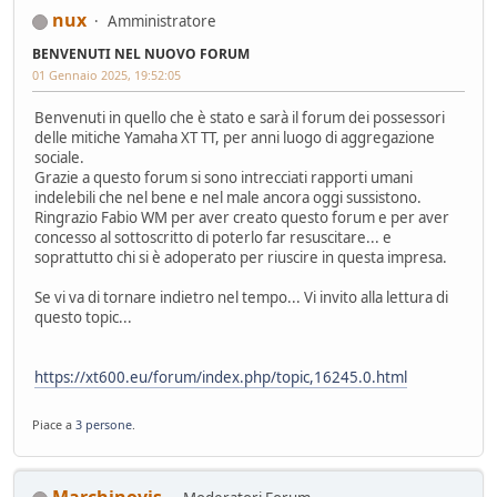
nux
Amministratore
BENVENUTI NEL NUOVO FORUM
01 Gennaio 2025, 19:52:05
Benvenuti in quello che è stato e sarà il forum dei possessori
delle mitiche Yamaha XT TT, per anni luogo di aggregazione
sociale.
Grazie a questo forum si sono intrecciati rapporti umani
indelebili che nel bene e nel male ancora oggi sussistono.
Ringrazio Fabio WM per aver creato questo forum e per aver
concesso al sottoscritto di poterlo far resuscitare... e
soprattutto chi si è adoperato per riuscire in questa impresa.
Se vi va di tornare indietro nel tempo... Vi invito alla lettura di
questo topic...
https://xt600.eu/forum/index.php/topic,16245.0.html
Piace a
3 persone
.
Marchinovis