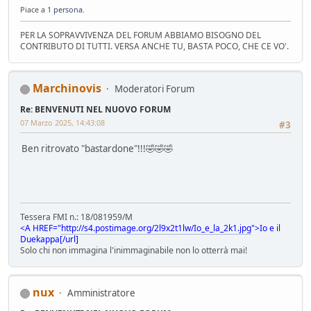
Piace a
1 persona
.
PER LA SOPRAVVIVENZA DEL FORUM ABBIAMO BISOGNO DEL
CONTRIBUTO DI TUTTI. VERSA ANCHE TU, BASTA POCO, CHE CE VO'.
Marchinovis
Moderatori Forum
Re: BENVENUTI NEL NUOVO FORUM
07 Marzo 2025, 14:43:08
#3
Ben ritrovato "bastardone"!!!🤣🤣🤣
Tessera FMI n.: 18/081959/M
<A HREF="
http://s4.postimage.org/2l9x2t1lw/Io_e_la_2k1.jpg
">Io e il
Duekappa[/url]
Solo chi non immagina l'inimmaginabile non lo otterrà mai!
nux
Amministratore