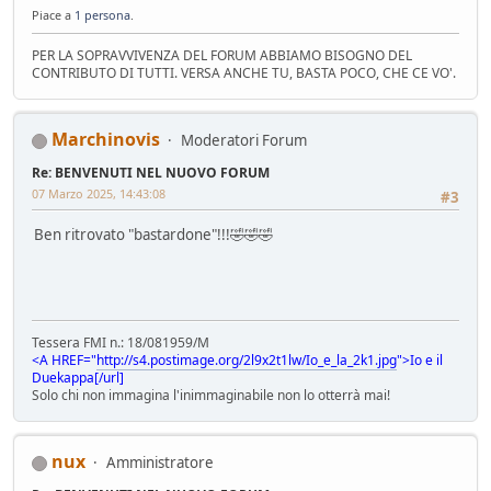
Piace a
1 persona
.
PER LA SOPRAVVIVENZA DEL FORUM ABBIAMO BISOGNO DEL
CONTRIBUTO DI TUTTI. VERSA ANCHE TU, BASTA POCO, CHE CE VO'.
Marchinovis
Moderatori Forum
Re: BENVENUTI NEL NUOVO FORUM
07 Marzo 2025, 14:43:08
#3
Ben ritrovato "bastardone"!!!🤣🤣🤣
Tessera FMI n.: 18/081959/M
<A HREF="
http://s4.postimage.org/2l9x2t1lw/Io_e_la_2k1.jpg
">Io e il
Duekappa[/url]
Solo chi non immagina l'inimmaginabile non lo otterrà mai!
nux
Amministratore