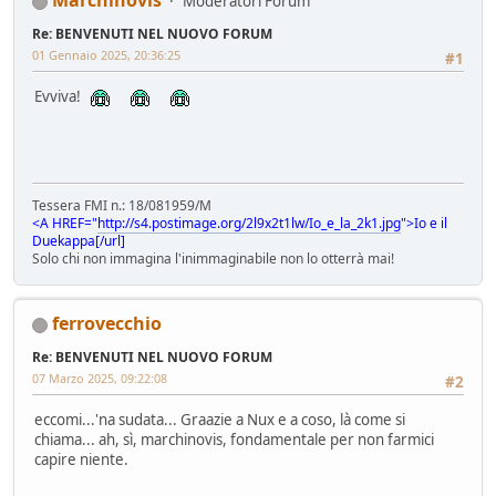
Moderatori Forum
Re: BENVENUTI NEL NUOVO FORUM
01 Gennaio 2025, 20:36:25
#1
Evviva!
Tessera FMI n.: 18/081959/M
<A HREF="
http://s4.postimage.org/2l9x2t1lw/Io_e_la_2k1.jpg
">Io e il
Duekappa[/url]
Solo chi non immagina l'inimmaginabile non lo otterrà mai!
ferrovecchio
Re: BENVENUTI NEL NUOVO FORUM
07 Marzo 2025, 09:22:08
#2
eccomi...'na sudata... Graazie a Nux e a coso, là come si
chiama... ah, sì, marchinovis, fondamentale per non farmici
capire niente.