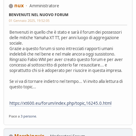
nux
Amministratore
BENVENUTI NEL NUOVO FORUM
01 Gennaio 2025, 19:52:05
Benvenuti in quello che è stato e sarà il forum dei possessori
delle mitiche Yamaha XT TT, per anni luogo di aggregazione
sociale.
Grazie a questo forum si sono intrecciati rapporti umani
indelebili che nel bene e nel male ancora oggi sussistono.
Ringrazio Fabio WM per aver creato questo forum e per aver
concesso al sottoscritto di poterlo far resuscitare... e
soprattutto chi si è adoperato per riuscire in questa impresa.
Se vi va di tornare indietro nel tempo... Vi invito alla lettura di
questo topic...
https://xt600.eu/forum/index.php/topic,16245.0.html
Piace a
3 persone
.
Marchinovis