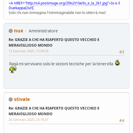
<A HREF="
http://s4.postimage.org/2l9x2t1lw/Io_e_la_2k1.jpg
">Io e il
Duekappa[/url]
Solo chi non immagina l'inimmaginabile non lo otterrà mai!
nux
Amministratore
Re: GRAZIE A CHI HA RIAPERTO QUESTO VECCHIO E
MERAVIGLIOSO MONDO
13 Gennaio 2025, 13:58:29
#3
Ragà mi servivano solo le sezioni tecniche per la tenerella
stivale
Re: GRAZIE A CHI HA RIAPERTO QUESTO VECCHIO E
MERAVIGLIOSO MONDO
26 Gennaio 2025, 23:18:07
#4