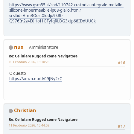
https://www.gsm55.it/cod/110742-custodia-integrale-metallo-
silicone-impermeabile-ip68-giallo.html?
srsltid=AfmBOortXlgdjo9kRt-
Q976In2z4E0HoI1GFyfqRLDG3xtp68IDdUU0k
nux
Amministratore
Re: Cellulare Rugged come Navigatore
10 Febbraio 2026, 15:10:26
#16
O questo
https://amzn.eu/d/09JNy2rC
Christian
Re: Cellulare Rugged come Navigatore
11 Febbraio 2026, 15:44:02
#17