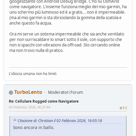
googelizzante con Android Debug Bridge. C'ho su OsmAnd
come navigatore. L'insieme funziona meglio del mio garmin, ha
uno schermo più luminoso ed è a gratis... non è impermeabile.
(ma al mio garmin si sta sbriciolando la gomma della scatola e
anche questo fa acqua.
Ora mi serve un sistema impermeabile che sia anche ventilato
per non surriscaldare lo smart sotto il sole, con supporto che
non si spacchi con vibrazioni da offroad. Sto cercando online
ma non trovo nulla di pratico.
L'idiozia umana non ha limiti
TurboLento
Moderatori Forum
Re: Cellulare Rugged come Navigatore
03 Febbraio 2026, 06:37:44
#11
Citazione di: Christian il 02 Febbraio 2026, 16:05:18
Sono ancora in ballo.