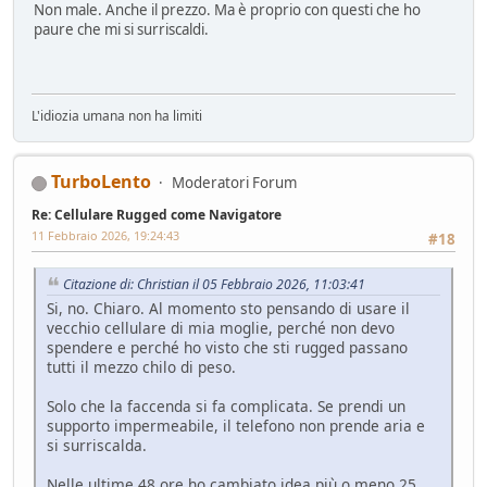
Non male. Anche il prezzo. Ma è proprio con questi che ho
paure che mi si surriscaldi.
L'idiozia umana non ha limiti
TurboLento
Moderatori Forum
Re: Cellulare Rugged come Navigatore
11 Febbraio 2026, 19:24:43
#18
Citazione di: Christian il 05 Febbraio 2026, 11:03:41
Si, no. Chiaro. Al momento sto pensando di usare il
vecchio cellulare di mia moglie, perché non devo
spendere e perché ho visto che sti rugged passano
tutti il mezzo chilo di peso.
Solo che la faccenda si fa complicata. Se prendi un
supporto impermeabile, il telefono non prende aria e
si surriscalda.
Nelle ultime 48 ore ho cambiato idea più o meno 25