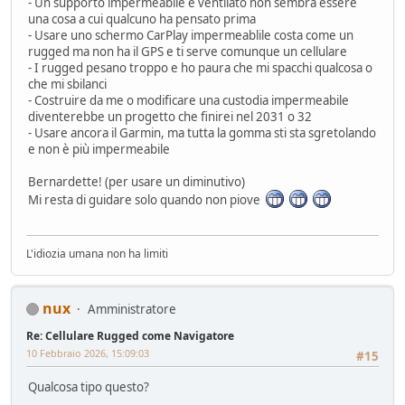
- Un supporto impermeabile e ventilato non sembra essere
una cosa a cui qualcuno ha pensato prima
- Usare uno schermo CarPlay impermeablile costa come un
rugged ma non ha il GPS e ti serve comunque un cellulare
- I rugged pesano troppo e ho paura che mi spacchi qualcosa o
che mi sbilanci
- Costruire da me o modificare una custodia impermeabile
diventerebbe un progetto che finirei nel 2031 o 32
- Usare ancora il Garmin, ma tutta la gomma sti sta sgretolando
e non è più impermeabile
Bernardette! (per usare un diminutivo)
Mi resta di guidare solo quando non piove
L'idiozia umana non ha limiti
nux
Amministratore
Re: Cellulare Rugged come Navigatore
10 Febbraio 2026, 15:09:03
#15
Qualcosa tipo questo?