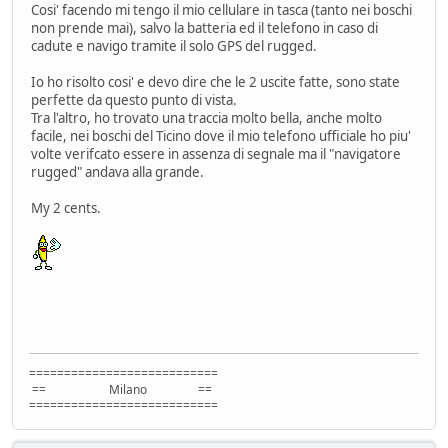
Cosi' facendo mi tengo il mio cellulare in tasca (tanto nei boschi
non prende mai), salvo la batteria ed il telefono in caso di
cadute e navigo tramite il solo GPS del rugged.
Io ho risolto cosi' e devo dire che le 2 uscite fatte, sono state
perfette da questo punto di vista.
Tra l'altro, ho trovato una traccia molto bella, anche molto
facile, nei boschi del Ticino dove il mio telefono ufficiale ho piu'
volte verifcato essere in assenza di segnale ma il "navigatore
rugged" andava alla grande.
My 2 cents.
===========================
== Milano ==
===========================