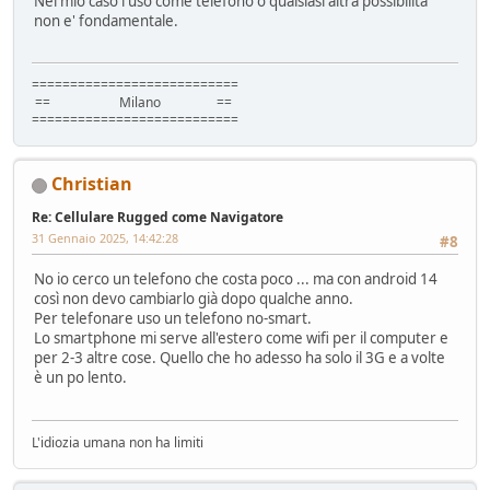
Nel mio caso l'uso come telefono o qualsiasi altra possibilita'
non e' fondamentale.
===========================
== Milano ==
===========================
Christian
Re: Cellulare Rugged come Navigatore
31 Gennaio 2025, 14:42:28
#8
No io cerco un telefono che costa poco ... ma con android 14
così non devo cambiarlo già dopo qualche anno.
Per telefonare uso un telefono no-smart.
Lo smartphone mi serve all'estero come wifi per il computer e
per 2-3 altre cose. Quello che ho adesso ha solo il 3G e a volte
è un po lento.
L'idiozia umana non ha limiti