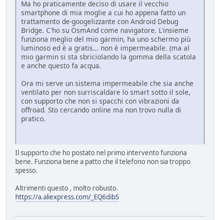
Ma ho praticamente deciso di usare il vecchio
smartphone di mia moglie a cui ho appena fatto un
trattamento de-googelizzante con Android Debug
Bridge. C'ho su OsmAnd come navigatore. L'insieme
funziona meglio del mio garmin, ha uno schermo più
luminoso ed è a gratis... non è impermeabile. (ma al
mio garmin si sta sbriciolando la gomma della scatola
e anche questo fa acqua.
Ora mi serve un sistema impermeabile che sia anche
ventilato per non surriscaldare lo smart sotto il sole,
con supporto che non si spacchi con vibrazioni da
offroad. Sto cercando online ma non trovo nulla di
pratico.
Il supporto che ho postato nel primo intervento funziona
bene. Funziona bene a patto che il telefono non sia troppo
spesso.
Altrimenti questo , molto robusto.
https://a.aliexpress.com/_EQ6dibS