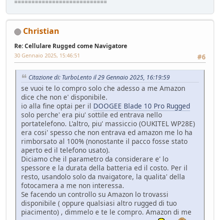
===========================
Christian
Re: Cellulare Rugged come Navigatore
30 Gennaio 2025, 15:46:51
#6
Citazione di: TurboLento il 29 Gennaio 2025, 16:19:59
se vuoi te lo compro solo che adesso a me Amazon
dice che non e' disponibile.
io alla fine optai per il
DOOGEE Blade 10 Pro Rugged
solo perche' era piu' sottile ed entrava nello
portatelefono. L'altro, piu' massiccio (OUKITEL WP28E)
era cosi' spesso che non entrava ed amazon me lo ha
rimborsato al 100% (nonostante il pacco fosse stato
aperto ed il telefono usato).
Diciamo che il parametro da considerare e' lo
spessore e la durata della batteria ed il costo. Per il
resto, usandolo solo da nvaigatore, la qualita' della
fotocamera a me non interessa.
Se facendo un controllo su Amazon lo trovassi
disponibile ( oppure qualsiasi altro rugged di tuo
piacimento) , dimmelo e te le compro. Amazon di me