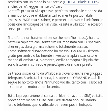
sostituito con un modello piu' sottile (
DOOGEE Blade 10 Pro
)
anche, pero', leggermente piu' caro.
La staffa presa su Aliexpress e' perfetta, snodabile e ben salda
al manubrio dove e' abbastanza facilmente posizionabile
(messa su WRF e su Xtrainer) e permette di avere il telefono (in
posizione landscape) ben in vista. Resiste a vibrazioni e scossoni
senza problemi.
Il telefono non ha sim (nel senso che non l'ho messa), ha una
batteria capiente che, senza sim ed impostata con il risparmio
di energia, dura giorni a schermo totalmente acceso.
Come software di navigazione ho messo OSMAND+ (si trova
gratis per android facilmente in versione apk) e scaricato le
mappe di lombardia, piemonte, emilia romagna e liguria che
sono le zone in cui vado e penso/spero di andare presto.
Le tracce si scaricano da Wikiloc e si trovano anche nei gruppi di
Telegram. Scaricata la traccia, la si apre con OSMAND e ....la li
segue Io ho tolto anche l'annuncio vocale, tanto con il casco ed
il rumore del motore non lo sento.
Tutta la preparazione di carica dei file (non avendo SIM) va fatta
precedentemente all'uso con il wifi di casa oppure usando
l'altro telefono, quello ufficiale per esempio, in hotspot.