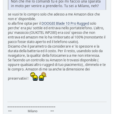
Non che me lo comandi tu e poi mi faccio una sparata
in moto per venire a prenderlo. Tu sei a Milano, neh?
se vuoi te lo compro solo che adesso a me Amazon dice che
non e' disponibile.
io alla fine optai per il
DOOGEE Blade 10 Pro Rugged
solo
perche' era piu' sottile ed entrava nello portatelefono. L'altro,
piu' massiccio (OUKITEL WP28E) era cosi' spesso che non
entrava ed amazon me lo ha rimborsato al 100% (nonostante il
pacco fosse stato aperto ed il telefono usato).
Diciamo che il parametro da considerare e' lo spessore e la
durata della batteria ed il costo. Per il resto, usandolo solo da
nvaigatore, la qualita' della fotocamera a me non interessa.
Se facendo un controllo su Amazon lo trovassi disponibile (
oppure qualsiasi altro rugged di tuo piacimento) , dimmelo e te
le compro. Amazon di me sa anche la dimensione dei
preservativi !
===========================
== Milano ==