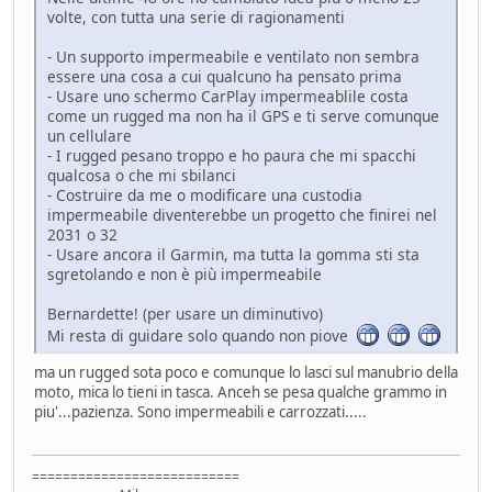
volte, con tutta una serie di ragionamenti
- Un supporto impermeabile e ventilato non sembra
essere una cosa a cui qualcuno ha pensato prima
- Usare uno schermo CarPlay impermeablile costa
come un rugged ma non ha il GPS e ti serve comunque
un cellulare
- I rugged pesano troppo e ho paura che mi spacchi
qualcosa o che mi sbilanci
- Costruire da me o modificare una custodia
impermeabile diventerebbe un progetto che finirei nel
2031 o 32
- Usare ancora il Garmin, ma tutta la gomma sti sta
sgretolando e non è più impermeabile
Bernardette! (per usare un diminutivo)
Mi resta di guidare solo quando non piove
ma un rugged sota poco e comunque lo lasci sul manubrio della
moto, mica lo tieni in tasca. Anceh se pesa qualche grammo in
piu'...pazienza. Sono impermeabili e carrozzati.....
===========================