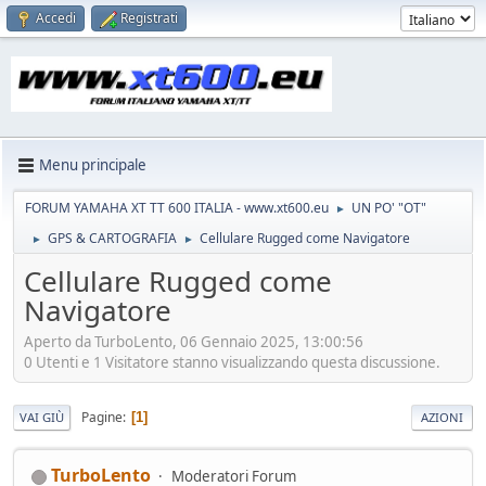
Accedi
Registrati
Menu principale
FORUM YAMAHA XT TT 600 ITALIA - www.xt600.eu
UN PO' "OT"
►
GPS & CARTOGRAFIA
Cellulare Rugged come Navigatore
►
►
Cellulare Rugged come
Navigatore
Aperto da TurboLento, 06 Gennaio 2025, 13:00:56
0 Utenti e 1 Visitatore stanno visualizzando questa discussione.
Pagine
1
VAI GIÙ
AZIONI
TurboLento
Moderatori Forum