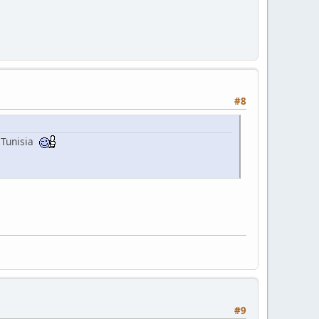
#8
a Tunisia
#9