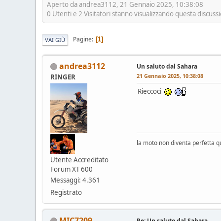
Aperto da andrea3112, 21 Gennaio 2025, 10:38:08
0 Utenti e 2 Visitatori stanno visualizzando questa discuss
Pagine
1
VAI GIÙ
andrea3112
Un saluto dal Sahara
21 Gennaio 2025, 10:38:08
RINGER
Rieccoci
la moto non diventa perfetta q
Utente Accreditato
Forum XT 600
Messaggi: 4.361
Registrato
MIC7209
Re: Un saluto dal Sahara