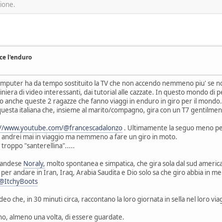
sione.
ce l'enduro
omputer ha da tempo sostituito la TV che non accendo nemmeno piu' se non
iera di video interessanti, dai tutorial alle cazzate. In questo mondo di pe
rto anche queste 2 ragazze che fanno viaggi in enduro in giro per il mondo.
uesta italiana che, insieme al marito/compagno, gira con un T7 gentilmente 
://www.youtube.com/@francescadalonzo
. Ultimamente la seguo meno per
n andrei mai in viaggio ma nemmeno a fare un giro in moto.
troppo "santerellina".....
olandese
Noraly,
molto spontanea e simpatica, che gira sola dal sud america,
a per andare in Iran, Iraq, Arabia Saudita e Dio solo sa che giro abbia in me
@ItchyBoots
o che, in 30 minuti circa, raccontano la loro giornata in sella nel loro via
ano, almeno una volta, di essere guardate.