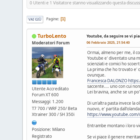
0 Utenti e 1 Visitatore stanno visualizzando questa discus
Pagine
1
VAI GIÙ
TurboLento
Youtube, da seguire se vi pia
Moderatori Forum
06 Febbraio 2025, 21:54:40
Ormai, almeno per me, il c
Youtube e' diventato una min
scienziati e comici ho scoe
La prima che ho trovato e' q
ovunque.
Francesca DALONZO
https
saccente.... uno con cui no
Utente Accreditato
Lei bravina, anche se un po' 
Forum XT 600
Messaggi: 1.200
Di un'altra pasta invece la 
T7 700 / WRF 250/ Beta
nuovo, e' partita dall'oland
Xtrainer 300 / SH 350i
https://www.youtube.com/
Entrambe montano i loro vide
Posizione: Milano
Registrato
Se vi piace il genere merit