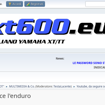
eu
.
Accedi
Registrati
News:
LE PASSWORD SONO STA
INDICA
OT"
MULTIMEDIA & Co.
(Moderatore:
TestaLucente
)
Youtube, da seguire se
►
►
ce l'enduro