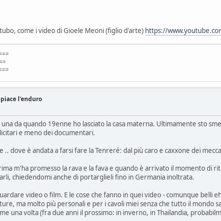
 tubo, come i video di Gioele Meoni (figlio d'arte)
https://www.youtube.c
===
=
===
 piace l'enduro
ta una da quando 19enne ho lasciato la casa materna. Ultimamente sto sm
icitari e meno dei documentari.
.. dove è andata a farsi fare la Tenreré: dal più caro e caxxone dei mecca
prima m'ha promesso la rava e la fava e quando è arrivato il momento di riti
rli, chiedendomi anche di portarglieli fino in Germania inoltrata.
ardare video o film. E le cose che fanno in quei video - comunque belli eh 
, ma molto più personali e per i cavoli miei senza che tutto il mondo sapp
me una volta (fra due anni il prossimo: in inverno, in Thailandia, probabil