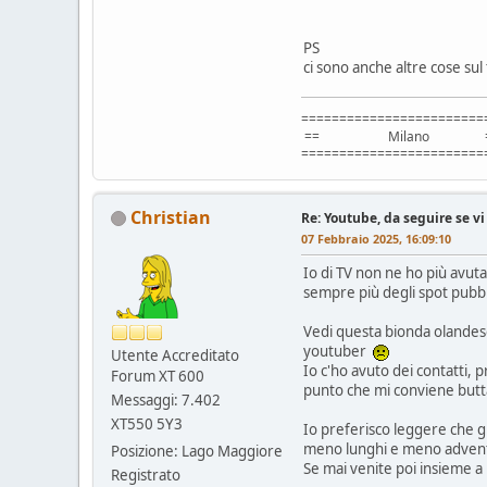
PS
ci sono anche altre cose sul
========================
== Milano =
========================
Christian
Re: Youtube, da seguire se vi
07 Febbraio 2025, 16:09:10
Io di TV non ne ho più avu
sempre più degli spot pubbl
Vedi questa bionda olandese 
youtuber
Utente Accreditato
Io c'ho avuto dei contatti, 
Forum XT 600
punto che mi conviene butta
Messaggi: 7.402
XT550 5Y3
Io preferisco leggere che gu
meno lunghi e meno adventure
Posizione: Lago Maggiore
Se mai venite poi insieme a 
Registrato