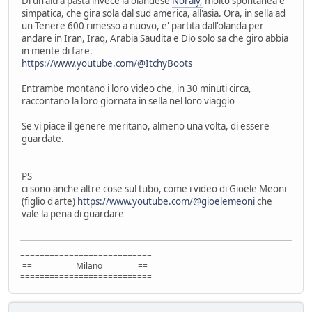
Di un'altra pasta invece la olandese
Noraly,
molto spontanea e
simpatica, che gira sola dal sud america, all'asia. Ora, in sella ad
un Tenere 600 rimesso a nuovo, e' partita dall'olanda per
andare in Iran, Iraq, Arabia Saudita e Dio solo sa che giro abbia
in mente di fare.
https://www.youtube.com/@ItchyBoots
Entrambe montano i loro video che, in 30 minuti circa,
raccontano la loro giornata in sella nel loro viaggio
Se vi piace il genere meritano, almeno una volta, di essere
guardate.
PS
ci sono anche altre cose sul tubo, come i video di Gioele Meoni
(figlio d'arte)
https://www.youtube.com/@gioelemeoni
che
vale la pena di guardare
===========================
== Milano ==
===========================