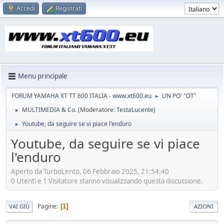
Accedi
Registrati
Menu principale
FORUM YAMAHA XT TT 600 ITALIA - www.xt600.eu
UN PO' "OT"
►
MULTIMEDIA & Co.
(Moderatore:
TestaLucente
)
►
Youtube, da seguire se vi piace l'enduro
►
Youtube, da seguire se vi piace
l'enduro
Aperto da TurboLento, 06 Febbraio 2025, 21:54:40
0 Utenti e 1 Visitatore stanno visualizzando questa discussione.
Pagine
1
VAI GIÙ
AZIONI