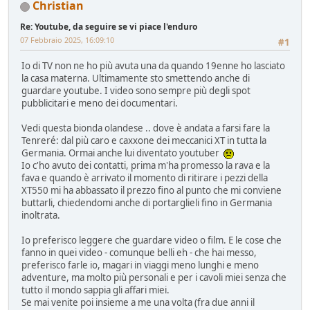
Christian
Re: Youtube, da seguire se vi piace l'enduro
07 Febbraio 2025, 16:09:10
#1
Io di TV non ne ho più avuta una da quando 19enne ho lasciato
la casa materna. Ultimamente sto smettendo anche di
guardare youtube. I video sono sempre più degli spot
pubblicitari e meno dei documentari.
Vedi questa bionda olandese .. dove è andata a farsi fare la
Tenreré: dal più caro e caxxone dei meccanici XT in tutta la
Germania. Ormai anche lui diventato youtuber
Io c'ho avuto dei contatti, prima m'ha promesso la rava e la
fava e quando è arrivato il momento di ritirare i pezzi della
XT550 mi ha abbassato il prezzo fino al punto che mi conviene
buttarli, chiedendomi anche di portarglieli fino in Germania
inoltrata.
Io preferisco leggere che guardare video o film. E le cose che
fanno in quei video - comunque belli eh - che hai messo,
preferisco farle io, magari in viaggi meno lunghi e meno
adventure, ma molto più personali e per i cavoli miei senza che
tutto il mondo sappia gli affari miei.
Se mai venite poi insieme a me una volta (fra due anni il