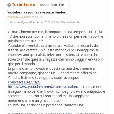
TurboLento
Moderatori Forum
Youtube, da seguire se vi piace l'enduro
06 Febbraio 2025, 21:54:40
Ultima modifica
: 06 Febbraio 2025, 21:56:08 di TurboLento
Ormai, almeno per me, il computer ha da tempo sostituito la
TV che non accendo nemmeno piu' se non per eventi sportivi,
possibilmente su ruote.
Youtube e' diventato una miniera di video interessanti, dai
tutorial alle cazzate. In questo mondo di personaggi che si
improvvisano giornalisti, telecronisti, scienziati e comici ho
scoerto anche queste 2 ragazze che fanno viaggi in enduro in
giro per il mondo.
La prima che ho trovato e' questa italiana che, insieme al
marito/compagno, gira con un T7 gentilmente offerto da
Yamaha Italia e si fa viaggi invidiabili ovunque.
Francesca DALONZO
https://www.youtube.com/@francescadalonzo
. Ultimamente
la seguo meno perche' trovo il compagno davvero antipatico e
saccente.... uno con cui non andrei mai in viaggio ma
nemmeno a fare un giro in moto.
Lei bravina, anche se un po' troppo "santerellina".....