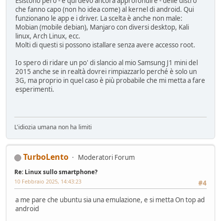
Esistono però - e qui devo ancora approfondire - delle distro
che fanno capo (non ho idea come) al kernel di android. Qui
funzionano le app e i driver. La scelta è anche non male:
Mobian (mobile debian), Manjaro con diversi desktop, Kali
linux, Arch Linux, ecc.
Molti di questi si possono istallare senza avere accesso root.
Io spero di ridare un po' di slancio al mio Samsung J1 mini del
2015 anche se in realtà dovrei rimpiazzarlo perché è solo un
3G, ma proprio in quel caso è più probabile che mi metta a fare
esperimenti.
L'idiozia umana non ha limiti
TurboLento
Moderatori Forum
Re: Linux sullo smartphone?
10 Febbraio 2025, 14:43:23
#4
a me pare che ubuntu sia una emulazione, e si metta On top ad
android