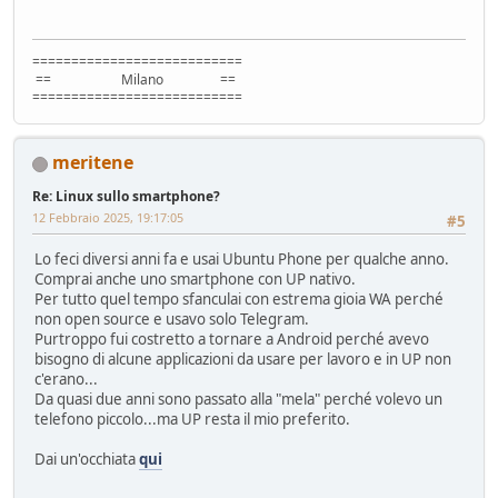
===========================
== Milano ==
===========================
meritene
Re: Linux sullo smartphone?
12 Febbraio 2025, 19:17:05
#5
Lo feci diversi anni fa e usai Ubuntu Phone per qualche anno.
Comprai anche uno smartphone con UP nativo.
Per tutto quel tempo sfanculai con estrema gioia WA perché
non open source e usavo solo Telegram.
Purtroppo fui costretto a tornare a Android perché avevo
bisogno di alcune applicazioni da usare per lavoro e in UP non
c'erano...
Da quasi due anni sono passato alla "mela" perché volevo un
telefono piccolo...ma UP resta il mio preferito.
Dai un'occhiata
qui