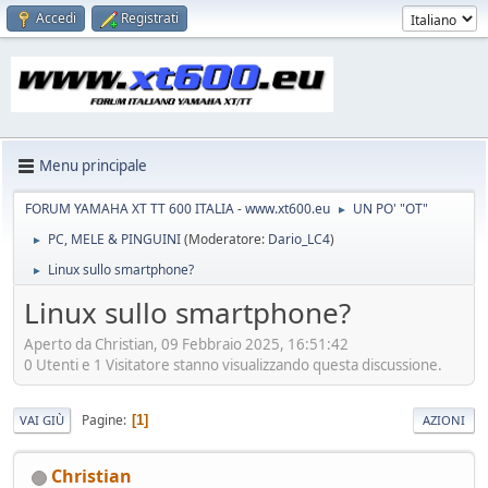
Accedi
Registrati
Menu principale
FORUM YAMAHA XT TT 600 ITALIA - www.xt600.eu
UN PO' "OT"
►
PC, MELE & PINGUINI
(Moderatore:
Dario_LC4
)
►
Linux sullo smartphone?
►
Linux sullo smartphone?
Aperto da Christian, 09 Febbraio 2025, 16:51:42
0 Utenti e 1 Visitatore stanno visualizzando questa discussione.
Pagine
1
VAI GIÙ
AZIONI
Christian