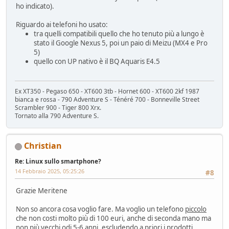
ho indicato).
Riguardo ai telefoni ho usato:
tra quelli compatibili quello che ho tenuto più a lungo è
stato il Google Nexus 5, poi un paio di Meizu (MX4 e Pro
5)
quello con UP nativo è il BQ Aquaris E4.5
Ex XT350 - Pegaso 650 - XT600 3tb - Hornet 600 - XT600 2kf 1987
bianca e rossa - 790 Adventure S - Ténéré 700 - Bonneville Street
Scrambler 900 - Tiger 800 Xrx.
Tornato alla 790 Adventure S.
Christian
Re: Linux sullo smartphone?
14 Febbraio 2025, 05:25:26
#8
Grazie Meritene
Non so ancora cosa voglio fare. Ma voglio un telefono
piccolo
che non costi molto più di 100 euri, anche di seconda mano ma
non più vecchi odi 5-6 anni, escludendo a priori i prodotti