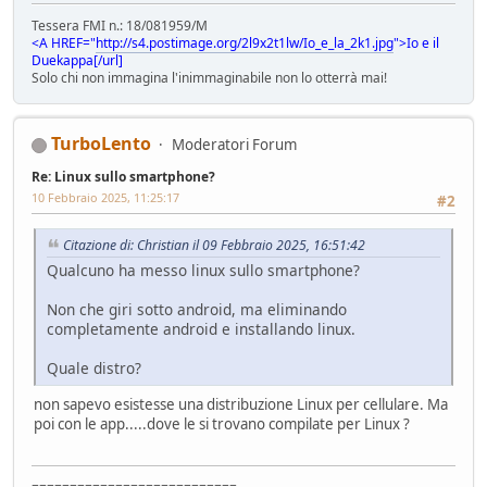
Tessera FMI n.: 18/081959/M
<A HREF="
http://s4.postimage.org/2l9x2t1lw/Io_e_la_2k1.jpg
">Io e il
Duekappa[/url]
Solo chi non immagina l'inimmaginabile non lo otterrà mai!
TurboLento
Moderatori Forum
Re: Linux sullo smartphone?
10 Febbraio 2025, 11:25:17
#2
Citazione di: Christian il 09 Febbraio 2025, 16:51:42
Qualcuno ha messo linux sullo smartphone?
Non che giri sotto android, ma eliminando
completamente android e installando linux.
Quale distro?
non sapevo esistesse una distribuzione Linux per cellulare. Ma
poi con le app.....dove le si trovano compilate per Linux ?