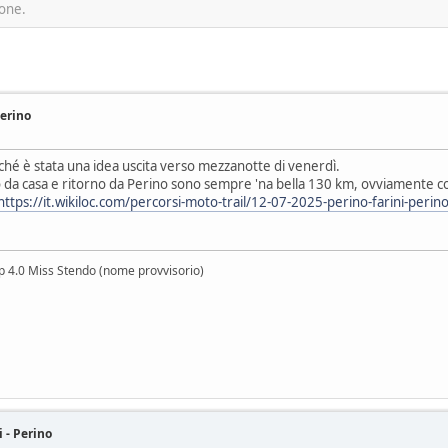
ione.
Perino
rché è stata una idea uscita verso mezzanotte di venerdì.
o da casa e ritorno da Perino sono sempre 'na bella 130 km, ovviamente con
https://it.wikiloc.com/percorsi-moto-trail/12-07-2025-perino-farini-per
lp 4.0 Miss Stendo (nome provvisorio)
i - Perino