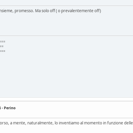
 insieme, promesso. Ma solo off ( o prevalentemente off)
===
=
===
i - Perino
rcorso, a mente, naturalmente, lo inventiamo al momento in funzione delle