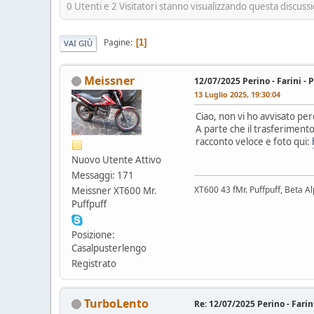
0 Utenti e 2 Visitatori stanno visualizzando questa discuss
Pagine
1
VAI GIÙ
Meissner
12/07/2025 Perino - Farini - 
13 Luglio 2025, 19:30:04
Ciao, non vi ho avvisato pe
A parte che il trasferiment
racconto veloce e foto qui:
Nuovo Utente Attivo
Messaggi: 171
XT600 43 fMr. Puffpuff, Beta A
Meissner XT600 Mr.
Puffpuff
Posizione:
Casalpusterlengo
Registrato
TurboLento
Re: 12/07/2025 Perino - Farin