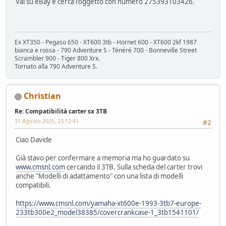
Vai su eBay e cerca l'oggetto con numero 275393103426.
Ex XT350 - Pegaso 650 - XT600 3tb - Hornet 600 - XT600 2kf 1987
bianca e rossa - 790 Adventure S - Ténéré 700 - Bonneville Street
Scrambler 900 - Tiger 800 Xrx.
Tornato alla 790 Adventure S.
Christian
Re: Compatibilità carter sx 3TB
31 Agosto 2025, 23:12:41
#2
Ciao Davide
Già stavo per confermare a memoria ma ho guardato su
www.cmsnl.com
cercando il 3TB. Sulla scheda del carter trovi
anche "Modelli di adattamento" con una lista di modelli
compatibili.
https://www.cmsnl.com/yamaha-xt600e-1993-3tb7-europe-
233tb300e2_model38385/covercrankcase-1_3tb1541101/