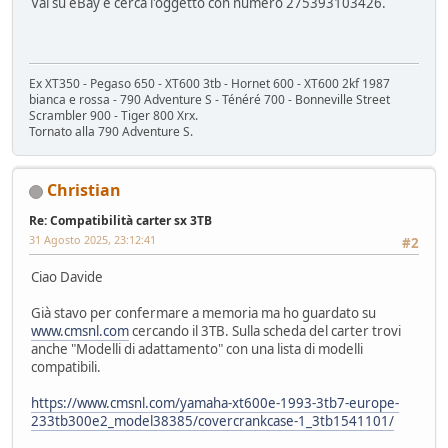
Vai su eBay e cerca l'oggetto con numero 275393103426.
Ex XT350 - Pegaso 650 - XT600 3tb - Hornet 600 - XT600 2kf 1987
bianca e rossa - 790 Adventure S - Ténéré 700 - Bonneville Street
Scrambler 900 - Tiger 800 Xrx.
Tornato alla 790 Adventure S.
Christian
Re: Compatibilità carter sx 3TB
31 Agosto 2025, 23:12:41
#2
Ciao Davide
Già stavo per confermare a memoria ma ho guardato su
www.cmsnl.com
cercando il 3TB. Sulla scheda del carter trovi
anche "Modelli di adattamento" con una lista di modelli
compatibili.
https://www.cmsnl.com/yamaha-xt600e-1993-3tb7-europe-
233tb300e2_model38385/covercrankcase-1_3tb1541101/