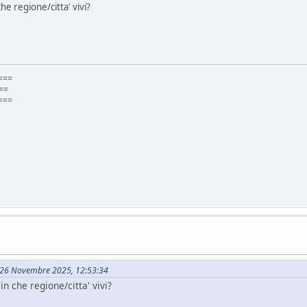
he regione/citta' vivi?
===
=
===
il 26 Novembre 2025, 12:53:34
n che regione/citta' vivi?