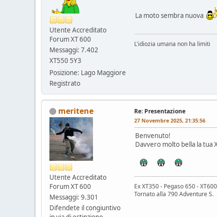
La moto sembra nuova
Utente Accreditato
Forum XT 600
L'idiozia umana non ha limiti
Messaggi: 7.402
XT550 5Y3
Posizione: Lago Maggiore
Registrato
meritene
Re: Presentazione
27 Novembre 2025, 21:35:56
Benvenuto!
Davvero molto bella la tua 
Utente Accreditato
Forum XT 600
Ex XT350 - Pegaso 650 - XT600 
Tornato alla 790 Adventure S.
Messaggi: 9.301
Difendete il congiuntivo
in via di estinzione