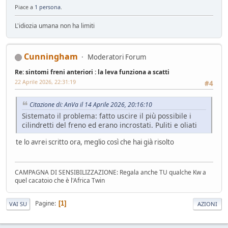
Piace a
1 persona
.
L'idiozia umana non ha limiti
Cunningham
Moderatori Forum
Re: sintomi freni anteriori : la leva funziona a scatti
22 Aprile 2026, 22:31:19
#4
Citazione di: AnVa il 14 Aprile 2026, 20:16:10
Sistemato il problema: fatto uscire il più possibile i
cilindretti del freno ed erano incrostati. Puliti e oliati
te lo avrei scritto ora, meglio così che hai già risolto
CAMPAGNA DI SENSIBILIZZAZIONE: Regala anche TU qualche Kw a
quel cacatoio che è l'Africa Twin
Pagine
1
VAI SU
AZIONI