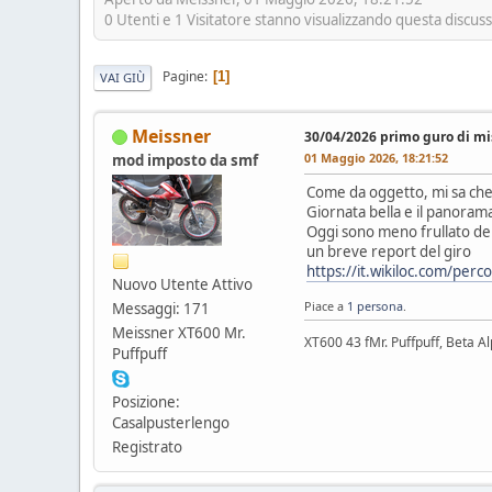
0 Utenti e 1 Visitatore stanno visualizzando questa discus
Pagine
1
VAI GIÙ
Meissner
30/04/2026 primo guro di mi
01 Maggio 2026, 18:21:52
mod imposto da smf
Come da oggetto, mi sa che
Giornata bella e il panoram
Oggi sono meno frullato del
un breve report del giro
https://it.wikiloc.com/per
Nuovo Utente Attivo
Piace a
1 persona
.
Messaggi: 171
Meissner XT600 Mr.
XT600 43 fMr. Puffpuff, Beta A
Puffpuff
Posizione:
Casalpusterlengo
Registrato