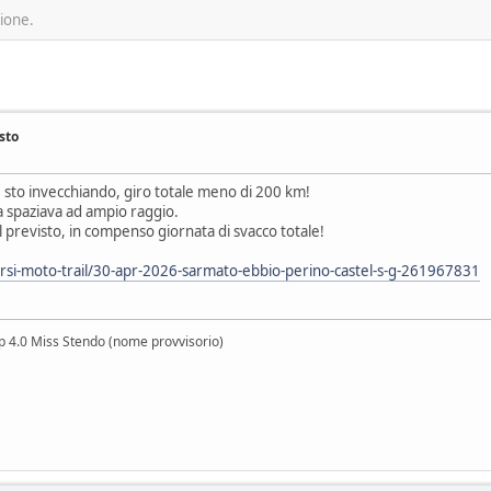
sione.
sto
 sto invecchiando, giro totale meno di 200 km!
a spaziava ad ampio raggio.
 previsto, in compenso giornata di svacco totale!
corsi-moto-trail/30-apr-2026-sarmato-ebbio-perino-castel-s-g-261967831
lp 4.0 Miss Stendo (nome provvisorio)