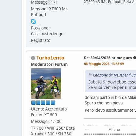
XT600 43 fMr. Puffpuff, Beta A
Messaggi: 171
Meissner XT600 Mr.
Puffpuff
Posizione:
Casalpusterlengo
Registrato
TurboLento
Re: 30/04/2026 primo guro d
08 Maggio 2026, 13:35:09
Moderatori Forum
Citazione di: Meissner il 
Sabato 9, dovrebbe esser
Se vuoi venire per il m
domani parto in bici da Mila
Spero che non piova.
Utente Accreditato
Pero' devo assolutamente ven
Forum XT 600
Messaggi: 1.200
========================
T7 700 / WRF 250/ Beta
== Milano =
Xtrainer 300 / SH 350i
========================