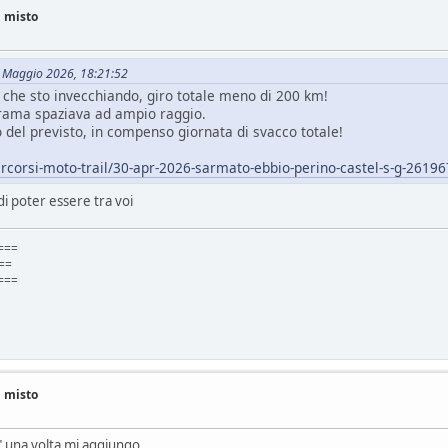
i misto
01 Maggio 2026, 18:21:52
che sto invecchiando, giro totale meno di 200 km!
orama spaziava ad ampio raggio.
 del previsto, in compenso giornata di svacco totale!
percorsi-moto-trail/30-apr-2026-sarmato-ebbio-perino-castel-s-g-2619
i poter essere tra voi
===
=
===
i misto
" una volta mi aggiungo