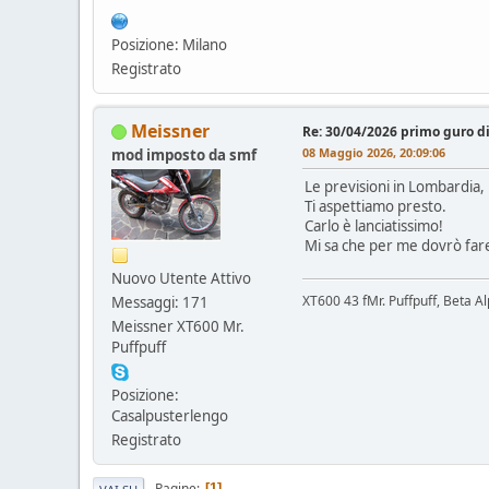
Posizione: Milano
Registrato
Meissner
Re: 30/04/2026 primo guro d
08 Maggio 2026, 20:09:06
mod imposto da smf
Le previsioni in Lombardia,
Ti aspettiamo presto.
Carlo è lanciatissimo!
Mi sa che per me dovrò fare
Nuovo Utente Attivo
XT600 43 fMr. Puffpuff, Beta A
Messaggi: 171
Meissner XT600 Mr.
Puffpuff
Posizione:
Casalpusterlengo
Registrato
Pagine
1