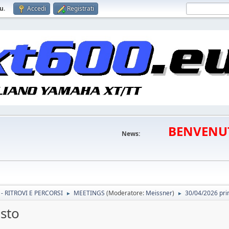
eu
.
Accedi
Registrati
BENVENU
News:
- RITROVI E PERCORSI
MEETINGS
(Moderatore:
Meissner
)
30/04/2026 pri
►
►
sto