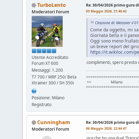
TurboLento
Re: 30/04/2026 primo guro d
03 Maggio 2026, 21:46:42
Moderatori Forum
Citazione di: Meissner il 
Come da oggetto, mi sa 
Giornata bella e il pan
Oggi sono meno frullato
un breve report del giro
https://it.wikiloc.com/
Utente Accreditato
complimenti, spero presto d
Forum XT 600
Messaggi: 1.200
T7 700 / WRF 250/ Beta
========================
== Milano =
Xtrainer 300 / SH 350i
========================
Posizione: Milano
Registrato
Cunningham
Re: 30/04/2026 primo guro d
06 Maggio 2026, 22:44:47
Moderatori Forum
ora che ho una dual "fresca