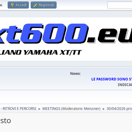
eu
.
Accedi
Registrati
News:
LE PASSWORD SONO STA
INDICA
- RITROVI E PERCORSI
MEETINGS
(Moderatore:
Meissner
)
30/04/2026 pri
►
►
sto