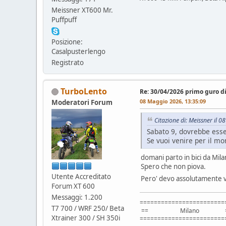
Meissner XT600 Mr.
Puffpuff
Posizione:
Casalpusterlengo
Registrato
TurboLento
Re: 30/04/2026 primo guro d
08 Maggio 2026, 13:35:09
Moderatori Forum
Citazione di: Meissner il 
Sabato 9, dovrebbe esser
Se vuoi venire per il m
domani parto in bici da Mila
Spero che non piova.
Utente Accreditato
Pero' devo assolutamente ven
Forum XT 600
Messaggi: 1.200
========================
T7 700 / WRF 250/ Beta
== Milano =
Xtrainer 300 / SH 350i
========================