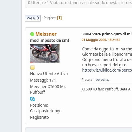
0 Utenti e 1 Visitatore stanno visualizzando questa discus
Pagine
1
VAI GIÙ
Meissner
30/04/2026 primo guro di mi
01 Maggio 2026, 18:21:52
mod imposto da smf
Come da oggetto, mi sa che
Giornata bella e il panoram
Oggi sono meno frullato del
un breve report del giro
https://it.wikiloc.com/per
Nuovo Utente Attivo
Piace a
1 persona
.
Messaggi: 171
Meissner XT600 Mr.
XT600 43 fMr. Puffpuff, Beta A
Puffpuff
Posizione:
Casalpusterlengo
Registrato