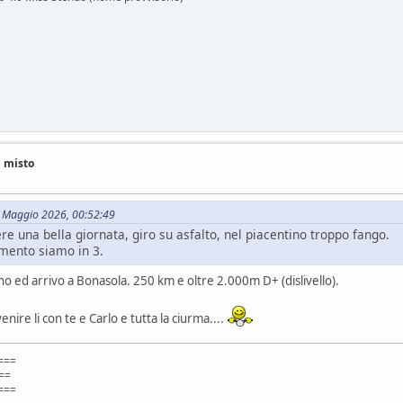
i misto
08 Maggio 2026, 00:52:49
e una bella giornata, giro su asfalto, nel piacentino troppo fango.
omento siamo in 3.
no ed arrivo a Bonasola. 250 km e oltre 2.000m D+ (dislivello).
ire li con te e Carlo e tutta la ciurma....
===
=
===