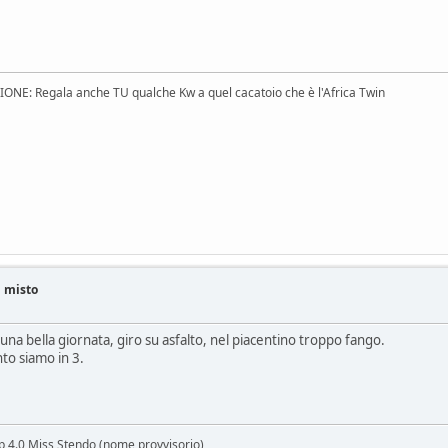
E: Regala anche TU qualche Kw a quel cacatoio che è l'Africa Twin
i misto
na bella giornata, giro su asfalto, nel piacentino troppo fango.
to siamo in 3.
lp 4.0 Miss Stendo (nome provvisorio)