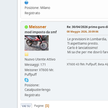
Posizione: Milano
Registrato
Meissner
Re: 30/04/2026 primo guro d
08 Maggio 2026, 20:09:06
mod imposto da smf
Le previsioni in Lombardia,
Ti aspettiamo presto.
Carlo è lanciatissimo!
Mi sa che per me dovrò fare
Nuovo Utente Attivo
XT600 43 fMr. Puffpuff, Beta A
Messaggi: 171
Meissner XT600 Mr.
Puffpuff
Posizione:
Casalpusterlengo
Registrato
Pagine
1
VAI SU