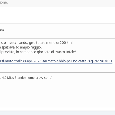
sione.
sto
 sto invecchiando, giro totale meno di 200 km!
a spaziava ad ampio raggio.
 previsto, in compenso giornata di svacco totale!
corsi-moto-trail/30-apr-2026-sarmato-ebbio-perino-castel-s-g-261967831
lp 4.0 Miss Stendo (nome provvisorio)