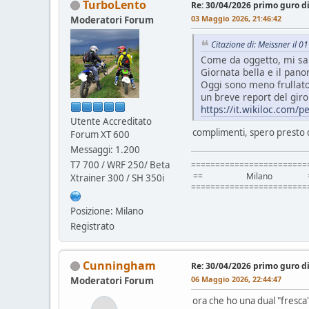
TurboLento
Re: 30/04/2026 primo guro d
03 Maggio 2026, 21:46:42
Moderatori Forum
Citazione di: Meissner il 
Come da oggetto, mi sa 
Giornata bella e il pan
Oggi sono meno frullato
un breve report del giro
https://it.wikiloc.com/
Utente Accreditato
complimenti, spero presto d
Forum XT 600
Messaggi: 1.200
T7 700 / WRF 250/ Beta
========================
== Milano =
Xtrainer 300 / SH 350i
========================
Posizione: Milano
Registrato
Cunningham
Re: 30/04/2026 primo guro d
06 Maggio 2026, 22:44:47
Moderatori Forum
ora che ho una dual "fresca