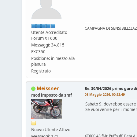
CAMPAGNA DI SENSIBILIZZAZION
Utente Accreditato
Forum XT 600
Messaggi: 34.815
EXC350
Posizione: in mezzo alla
pianura
Registrato
Meissner
Re: 30/04/2026 primo guro d
08 Maggio 2026, 00:52:49
mod imposto da smf
Sabato 9, dovrebbe essere u
Se vuoi venire per il momen
Nuovo Utente Attivo
XT600 43 fMr. Puffpuff, Beta A
Messaggi: 171