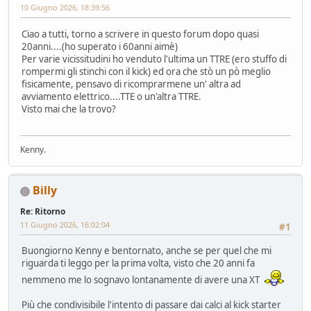
10 Giugno 2026, 18:39:56
Ciao a tutti, torno a scrivere in questo forum dopo quasi
20anni....(ho superato i 60anni aimè)
Per varie vicissitudini ho venduto l'ultima un TTRE (ero stuffo di
rompermi gli stinchi con il kick) ed ora che stò un pò meglio
fisicamente, pensavo di ricomprarmene un' altra ad
avviamento elettrico....TTE o un'altra TTRE.
Visto mai che la trovo?
Kenny.
Billy
Re: Ritorno
11 Giugno 2026, 16:02:04
#1
Buongiorno Kenny e bentornato, anche se per quel che mi
riguarda ti leggo per la prima volta, visto che 20 anni fa
nemmeno me lo sognavo lontanamente di avere una XT
Più che condivisibile l'intento di passare dai calci al kick starter