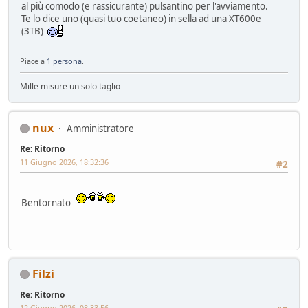
al più comodo (e rassicurante) pulsantino per l'avviamento.
Te lo dice uno (quasi tuo coetaneo) in sella ad una XT600e
(3TB)
Piace a
1 persona
.
Mille misure un solo taglio
nux
Amministratore
Re: Ritorno
11 Giugno 2026, 18:32:36
#2
Bentornato
Filzi
Re: Ritorno
12 Giugno 2026, 08:33:56