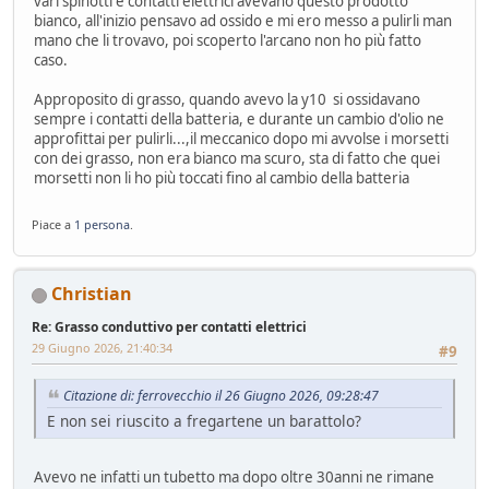
vari spinotti e contatti elettrici avevano questo prodotto
bianco, all'inizio pensavo ad ossido e mi ero messo a pulirli man
mano che li trovavo, poi scoperto l'arcano non ho più fatto
caso.
Approposito di grasso, quando avevo la y10 si ossidavano
sempre i contatti della batteria, e durante un cambio d'olio ne
approfittai per pulirli...,il meccanico dopo mi avvolse i morsetti
con dei grasso, non era bianco ma scuro, sta di fatto che quei
morsetti non li ho più toccati fino al cambio della batteria
Piace a
1 persona
.
Christian
Re: Grasso conduttivo per contatti elettrici
29 Giugno 2026, 21:40:34
#9
Citazione di: ferrovecchio il 26 Giugno 2026, 09:28:47
E non sei riuscito a fregartene un barattolo?
Avevo ne infatti un tubetto ma dopo oltre 30anni ne rimane