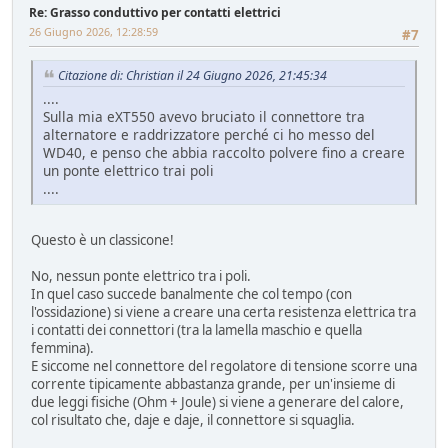
Re: Grasso conduttivo per contatti elettrici
26 Giugno 2026, 12:28:59
#7
Citazione di: Christian il 24 Giugno 2026, 21:45:34
....
Sulla mia eXT550 avevo bruciato il connettore tra
alternatore e raddrizzatore perché ci ho messo del
WD40, e penso che abbia raccolto polvere fino a creare
un ponte elettrico trai poli
....
Questo è un classicone!
No, nessun ponte elettrico tra i poli.
In quel caso succede banalmente che col tempo (con
l'ossidazione) si viene a creare una certa resistenza elettrica tra
i contatti dei connettori (tra la lamella maschio e quella
femmina).
E siccome nel connettore del regolatore di tensione scorre una
corrente tipicamente abbastanza grande, per un'insieme di
due leggi fisiche (Ohm + Joule) si viene a generare del calore,
col risultato che, daje e daje, il connettore si squaglia.