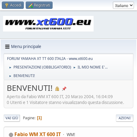
Accedi
Registrati
Menu principale
FORUM YAMAHA XT TT 600 ITALIA - www.xt600.eu
PRESENTAZIONI (OBBLIGATORIO)
IL MIO NOME E'...
►
►
BENVENUTI!
►
BENVENUTI!
Aperto da Fabio WM XT 600 IT, 20 Marzo 2004, 16:04:09
0 Utenti e 1 Visitatore stanno visualizzando questa discussione.
Pagine
1
VAI GIÙ
AZIONI
Fabio WM XT 600 IT
WM!