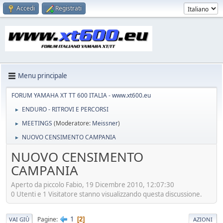
Accedi
Registrati
Menu principale
FORUM YAMAHA XT TT 600 ITALIA - www.xt600.eu
ENDURO - RITROVI E PERCORSI
►
MEETINGS
(Moderatore:
Meissner
)
►
NUOVO CENSIMENTO CAMPANIA
►
NUOVO CENSIMENTO
CAMPANIA
Aperto da piccolo Fabio, 19 Dicembre 2010, 12:07:30
0 Utenti e 1 Visitatore stanno visualizzando questa discussione.
1
Pagine
2
VAI GIÙ
AZIONI