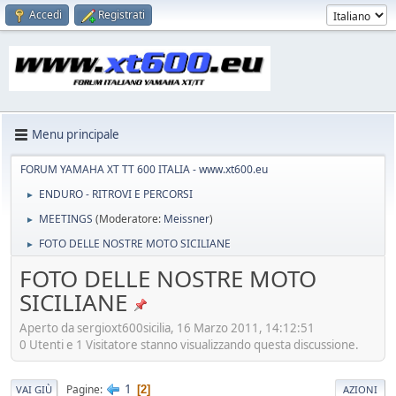
Accedi
Registrati
Menu principale
FORUM YAMAHA XT TT 600 ITALIA - www.xt600.eu
ENDURO - RITROVI E PERCORSI
►
MEETINGS
(Moderatore:
Meissner
)
►
FOTO DELLE NOSTRE MOTO SICILIANE
►
FOTO DELLE NOSTRE MOTO
SICILIANE
Aperto da sergioxt600sicilia, 16 Marzo 2011, 14:12:51
0 Utenti e 1 Visitatore stanno visualizzando questa discussione.
1
Pagine
2
VAI GIÙ
AZIONI