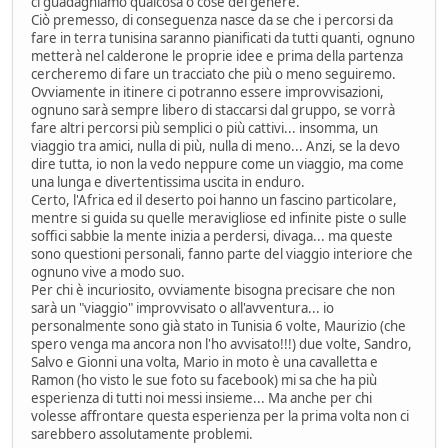
ci guadagniamo qualcosa o cose del genere.
Ciò premesso, di conseguenza nasce da se che i percorsi da
fare in terra tunisina saranno pianificati da tutti quanti, ognuno
metterà nel calderone le proprie idee e prima della partenza
cercheremo di fare un tracciato che più o meno seguiremo.
Ovviamente in itinere ci potranno essere improvvisazioni,
ognuno sarà sempre libero di staccarsi dal gruppo, se vorrà
fare altri percorsi più semplici o più cattivi... insomma, un
viaggio tra amici, nulla di più, nulla di meno... Anzi, se la devo
dire tutta, io non la vedo neppure come un viaggio, ma come
una lunga e divertentissima uscita in enduro.
Certo, l'Africa ed il deserto poi hanno un fascino particolare,
mentre si guida su quelle meravigliose ed infinite piste o sulle
soffici sabbie la mente inizia a perdersi, divaga... ma queste
sono questioni personali, fanno parte del viaggio interiore che
ognuno vive a modo suo.
Per chi è incuriosito, ovviamente bisogna precisare che non
sarà un "viaggio" improvvisato o all'avventura... io
personalmente sono già stato in Tunisia 6 volte, Maurizio (che
spero venga ma ancora non l'ho avvisato!!!) due volte, Sandro,
Salvo e Gionni una volta, Mario in moto è una cavalletta e
Ramon (ho visto le sue foto su facebook) mi sa che ha più
esperienza di tutti noi messi insieme... Ma anche per chi
volesse affrontare questa esperienza per la prima volta non ci
sarebbero assolutamente problemi.