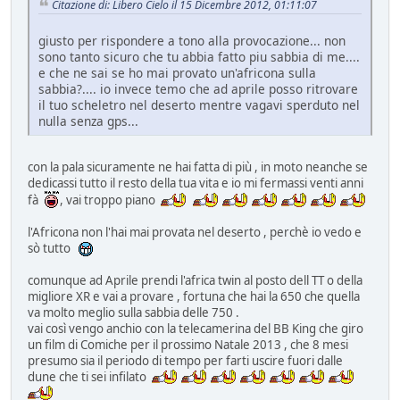
Citazione di: Libero Cielo il 15 Dicembre 2012, 01:11:07
giusto per rispondere a tono alla provocazione... non
sono tanto sicuro che tu abbia fatto piu sabbia di me....
e che ne sai se ho mai provato un'africona sulla
sabbia?.... io invece temo che ad aprile posso ritrovare
il tuo scheletro nel deserto mentre vagavi sperduto nel
nulla senza gps...
con la pala sicuramente ne hai fatta di più , in moto neanche se
dedicassi tutto il resto della tua vita e io mi fermassi venti anni
fà
, vai troppo piano
l'Africona non l'hai mai provata nel deserto , perchè io vedo e
sò tutto
comunque ad Aprile prendi l'africa twin al posto dell TT o della
migliore XR e vai a provare , fortuna che hai la 650 che quella
va molto meglio sulla sabbia delle 750 .
vai così vengo anchio con la telecamerina del BB King che giro
un film di Comiche per il prossimo Natale 2013 , che 8 mesi
presumo sia il periodo di tempo per farti uscire fuori dalle
dune che ti sei infilato