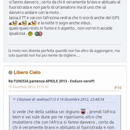
si fanno davvero , certo da chi è veramente bravo e abituato al
fuoristrada e non parlo di un'amatore ma di uno che sà
davvero andare con la moto .
lascia il TT e vai con l'africona vedrai che ti scordi anche del GPS
e la notte ti sogni anche inbus .
quasi quasi resto in Tunisi e ti aspetto , non vorrei ti accade
qiualcosa .
la moto non diventa perfetta quando non hai altro da aggiungere, ma
solo quando non hai più niente da togliere ...
Libero Cielo
Re:TUNISIA partenza APRILE 2013 - Enduro vero!!!!
15 Dicembre 2012, 01:11:07
#10
Citazione di: andrea3112 il 14 Dicembre 2012, 22:48:54
si vede che della sabbia sei digiuno
, prendi l'africa
twin e vai sule dune poi ne riparliamo altro che
mulattiere che con l'Africa si fanno davvero , certo da
chi è veramente bravo e abituato al fuoristrada e non