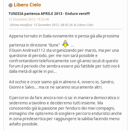
Libero Cielo
TUNISIA partenza APRILE 2013 - Enduro vero!!!!
12 Dicembre 2012, 19:22:46
Ultima modifica
: 13 Dicembre 2012, 08:42:36 di Libero Cielo
Appena tornato in Italia ovviamente si pensa già alla prossima
partenza in direzione "dune"
...
Il buon Andrea3112 sta organizzando per marzo, ma per una
questione di periodo, per me non sarà possibile e
confrontandomi telefonicamente con gli amici siculi di questo
forum il periodo che sembra essere più fattibile per tutti noi è
dalla metà di aprile in poi...
Ad occhio e croce siamo già in almeno 4, ovvero io, Sandro,
Gionni e Salvo... ma ce ne saranno sicuramente altri.
Il percorso da fare ancora non si sa: in maniera democratica ci
sederemo a tavolino e decideremo tutti insieme. Ma
conoscendo già la passione per l'enduro dei miei compagni,
immagino che opteremo di scegliere percorsi enduristici anche
in zona predesertica per raggiungere la sabbia facendo meno
asfalto possibile.