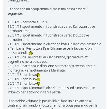
pianeggiante).
Ritengo che un programma di massima possa essere il
seguente:
18/04/13 pernotto a Tunisi
19/04/13 spostamento in fuoristrada verso Kairowan dove
pernotteremo;
20/04/13 spostamento in fuoristrada verso Douz dove
pernotteremo;
21/04/13 spostamento in direzione ksar Ghilane con passaggio
a Tembaine. Pernotto a Ksar Ghilane se ce la facciamo o in
mezzo al nulla
;
22/04/13 giri nei pressi di Ksar Ghilane, giornata relaz,
bagnettino nella pozza ecc..
23/04/13 partenza in direzione Matmata attraverso piste di
montagna. Pernottamento a Marmata.
24/04/13 non lo so
25/04/13 non lo so
26/04/13 non lo so
27/04/13 spostamento in direzione Tunisi ed a mezzanotte
imbarco per il titorno in terra patria.
Si potrebbe valutare la possibilità di fare un giro anche al
contrario, arrivando a Touzeur e non a Douz passando per la