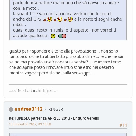
parlo di un'amatore ma di uno che sà davvero andare
con la moto .
lascia il TT e vai con l'africona vedrai che ti scordi
anche del GPS
e la notte ti sogni anche
inbus .
quasi quasi resto in Tunisi e ti aspetto , non vorrei ti
accade qiualcosa .
giusto per rispondere a tono alla provocazione... non sono
tanto sicuro che tu abbia fatto piu sabbia di me.... e che ne sai
se ho mai provato un'africona sulla sabbia?.... io invece temo
che ad aprile posso ritrovare il tuo scheletro nel deserto
mentre vagavi sperduto nel nulla senza gps...
... soffro di attacchi di gioia...
andrea3112
RINGER
Re:TUNISIA partenza APRILE 2013 - Enduro vero!!!!
15 Dicembre 2012, 09:18:38
#11