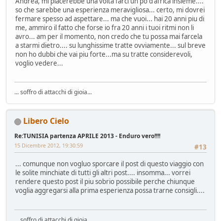
Andrea, mi piacerebbe una volta farci un po d'africa insieme....
so che sarebbe una esperienza meravigliosa... certo, mi dovrei
fermare spesso ad aspettare... ma che vuoi... hai 20 anni piu di
me, ammiro il fatto che forse io fra 20 anni i tuoi ritmi non li
avro... am per il momento, non credo che tu possa mai farcela
a starmi dietro.... su lunghissime tratte ovviamente... sul breve
non ho dubbi che vai piu forte...ma su tratte considerevoli,
voglio vedere...
... soffro di attacchi di gioia...
Libero Cielo
Re:TUNISIA partenza APRILE 2013 - Enduro vero!!!!
15 Dicembre 2012, 19:30:59
#13
... comunque non vogluo sporcare il post di questo viaggio con
le solite minchiate di tutti gli altri post.... insomma... vorrei
rendere questo post il piu sobrio possibile perche chiunque
voglia aggregarsi alla prima esperienza possa trarne consigli....
... soffro di attacchi di gioia...