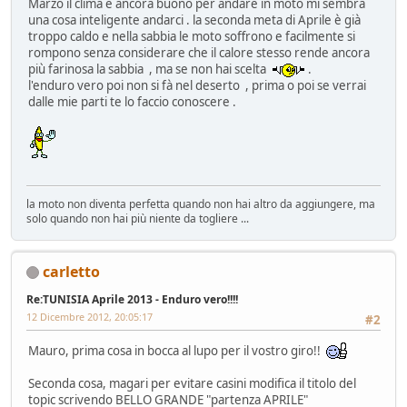
Marzo il clima è ancora buono per andare in moto mi sembra
una cosa inteligente andarci . la seconda meta di Aprile è già
troppo caldo e nella sabbia le moto soffrono e facilmente si
rompono senza considerare che il calore stesso rende ancora
più farinosa la sabbia , ma se non hai scelta
.
l'enduro vero poi non si fà nel deserto , prima o poi se verrai
dalle mie parti te lo faccio conoscere .
la moto non diventa perfetta quando non hai altro da aggiungere, ma
solo quando non hai più niente da togliere ...
carletto
Re:TUNISIA Aprile 2013 - Enduro vero!!!!
12 Dicembre 2012, 20:05:17
#2
Mauro, prima cosa in bocca al lupo per il vostro giro!!
Seconda cosa, magari per evitare casini modifica il titolo del
topic scrivendo BELLO GRANDE "partenza APRILE"