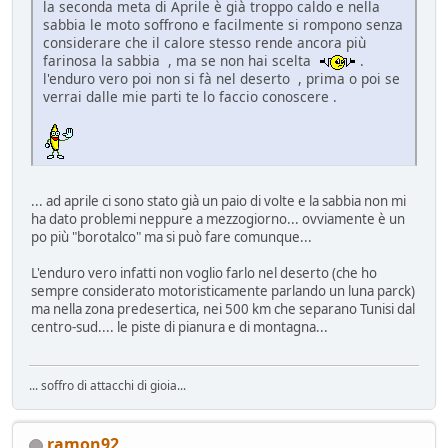
la seconda meta di Aprile è già troppo caldo e nella
sabbia le moto soffrono e facilmente si rompono senza
considerare che il calore stesso rende ancora più
farinosa la sabbia , ma se non hai scelta
.
l'enduro vero poi non si fà nel deserto , prima o poi se
verrai dalle mie parti te lo faccio conoscere .
... ad aprile ci sono stato già un paio di volte e la sabbia non mi
ha dato problemi neppure a mezzogiorno... ovviamente è un
po più "borotalco" ma si può fare comunque...
L'enduro vero infatti non voglio farlo nel deserto (che ho
sempre considerato motoristicamente parlando un luna parck)
ma nella zona predesertica, nei 500 km che separano Tunisi dal
centro-sud.... le piste di pianura e di montagna...
... soffro di attacchi di gioia...
ramon92