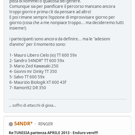
pista di Rommel o qualcosa del genere.
Comunque sia per pianificare il percorso mancano ancora
troppi giorni e prima c'è da pensare ad altro!
E poi rimane sempre l'opzione di improvvisare giorno per
giorno (cosa che a me nonpiace troppo... ma decideremo tutti
insieme!)
i partecipanti sono ancora da definire... ma le "adesioni
d'animo" per il momento sono:
1- Mauro Libero Cielo (io) TT 600 59x
2- Sandro 54NDR° TT 600 59x
3- Mario Zed Kawasaki 250
4- Gionni mr Dinky TT 350
5- Salvo TT 600 59x
6- Maurizio Biologik XT 600 43f
7- Ramon92 DR 350
... soffro di attacchi di gioia...
54NDR°
RINGER
Re:TUNISIA partenza APRILE 2013 - Enduro vero!!!!