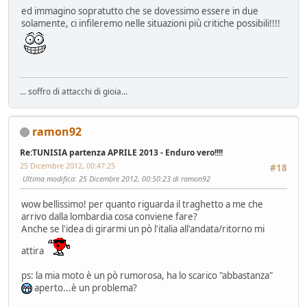
ed immagino sopratutto che se dovessimo essere in due
solamente, ci infileremo nelle situazioni più critiche possibili!!!!
... soffro di attacchi di gioia...
ramon92
Re:TUNISIA partenza APRILE 2013 - Enduro vero!!!!
25 Dicembre 2012, 00:47:25
#18
Ultima modifica
: 25 Dicembre 2012, 00:50:23 di ramon92
wow bellissimo! per quanto riguarda il traghetto a me che
arrivo dalla lombardia cosa conviene fare?
Anche se l'idea di girarmi un pò l'italia all'andata/ritorno mi
attira
ps: la mia moto è un pò rumorosa, ha lo scarico "abbastanza"
aperto...è un problema?