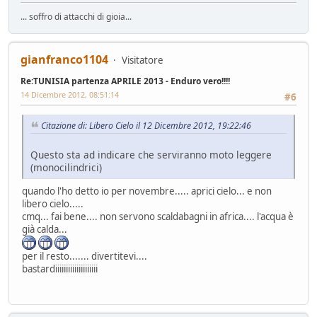
... soffro di attacchi di gioia...
gianfranco1104
Visitatore
Re:TUNISIA partenza APRILE 2013 - Enduro vero!!!!
14 Dicembre 2012, 08:51:14
#6
Citazione di: Libero Cielo il 12 Dicembre 2012, 19:22:46
Questo sta ad indicare che serviranno moto leggere
(monocilindrici)
quando l'ho detto io per novembre..... aprici cielo... e non
libero cielo.....
cmq... fai bene.... non servono scaldabagni in africa.... l'acqua è
già calda...
per il resto....... divertitevi....
bastardiiiiiiiiiiiiiiiiiiii