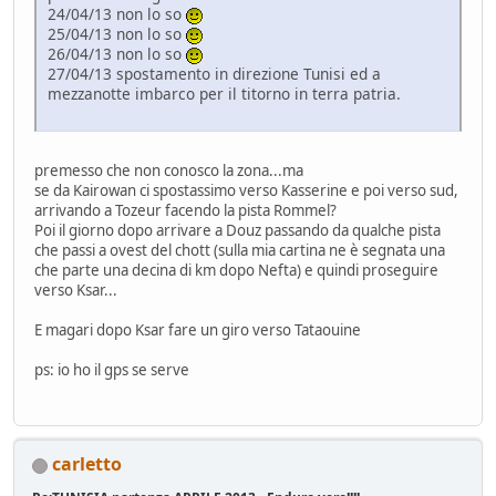
24/04/13 non lo so
25/04/13 non lo so
26/04/13 non lo so
27/04/13 spostamento in direzione Tunisi ed a
mezzanotte imbarco per il titorno in terra patria.
premesso che non conosco la zona...ma
se da Kairowan ci spostassimo verso Kasserine e poi verso sud,
arrivando a Tozeur facendo la pista Rommel?
Poi il giorno dopo arrivare a Douz passando da qualche pista
che passi a ovest del chott (sulla mia cartina ne è segnata una
che parte una decina di km dopo Nefta) e quindi proseguire
verso Ksar...
E magari dopo Ksar fare un giro verso Tataouine
ps: io ho il gps se serve
carletto