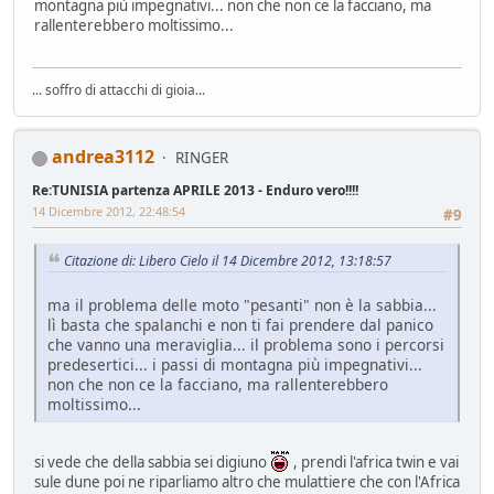
montagna più impegnativi... non che non ce la facciano, ma
rallenterebbero moltissimo...
... soffro di attacchi di gioia...
andrea3112
RINGER
Re:TUNISIA partenza APRILE 2013 - Enduro vero!!!!
14 Dicembre 2012, 22:48:54
#9
Citazione di: Libero Cielo il 14 Dicembre 2012, 13:18:57
ma il problema delle moto "pesanti" non è la sabbia...
lì basta che spalanchi e non ti fai prendere dal panico
che vanno una meraviglia... il problema sono i percorsi
predesertici... i passi di montagna più impegnativi...
non che non ce la facciano, ma rallenterebbero
moltissimo...
si vede che della sabbia sei digiuno
, prendi l'africa twin e vai
sule dune poi ne riparliamo altro che mulattiere che con l'Africa