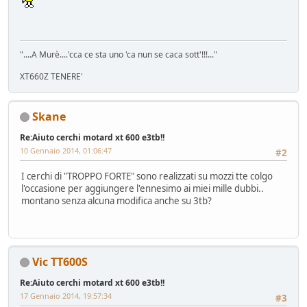
"....A Murè....'cca ce sta uno 'ca nun se caca sott'!!!..."
XT660Z TENERE'
Skane
Re:Aiuto cerchi motard xt 600 e3tb!!
10 Gennaio 2014, 01:06:47
#2
I cerchi di "TROPPO FORTE" sono realizzati su mozzi tte colgo
l'occasione per aggiungere l'ennesimo ai miei mille dubbi..
montano senza alcuna modifica anche su 3tb?
Vic TT600S
Re:Aiuto cerchi motard xt 600 e3tb!!
17 Gennaio 2014, 19:57:34
#3