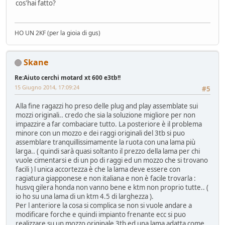
cos'hai fatto?
HO UN 2KF (per la gioia di gus)
Skane
Re:Aiuto cerchi motard xt 600 e3tb!!
15 Giugno 2014, 17:09:24
#5
Alla fine ragazzi ho preso delle plug and play assemblate sui
mozzi originali.. credo che sia la soluzione migliore per non
impazzire a far combaciare tutto. La posteriore è il problema
minore con un mozzo e dei raggi originali del 3tb si puo
assemblare tranquillissimamente la ruota con una lama più
larga.. ( quindi sarà quasi soltanto il prezzo della lama per chi
vuole cimentarsi e di un po di raggi ed un mozzo che si trovano
facili ) l unica accortezza è che la lama deve essere con
ragiatura giapponese e non italiana e non è facile trovarla :
husvq gilera honda non vanno bene e ktm non proprio tutte.. (
io ho su una lama di un ktm 4.5 di larghezza ).
Per l anteriore la cosa si complica se non si vuole andare a
modificare forche e quindi impianto frenante ecc si puo
realizzare su un mozzo originale 3tb ed una lama adatta come