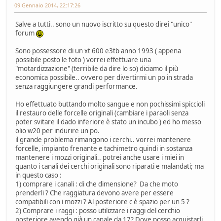
09 Gennaio 2014, 22:17:26
Salve a tutti.. sono un nuovo iscritto su questo direi "unico"
forum
Sono possessore di un xt 600 e3tb anno 1993 ( appena
possibile posto le foto ) vorrei effettuare una
"motardizzazione" (terribile da dire lo so) diciamo il più
economica possibile.. ovvero per divertirmi un po in strada
senza raggiungere grandi performance.
Ho effettuato buttando molto sangue e non pochissimi spiccioli
il restauro delle forcelle originali (cambiare i paraoli senza
poter svitare il dado inferiore è stato un incubo ) ed ho messo
olio w20 per indurire un po.
il grande problema rimangono i cerchi.. vorrei mantenere
forcelle, impianto frenante e tachimetro quindi in sostanza
mantenere i mozzi originali.. potrei anche usare i miei in
quanto i canali dei cerchi originali sono riparati e malandati; ma
in questo caso :
1) comprare i canali : di che dimensione? Da che moto
prenderli ? Che raggiatura devono avere per essere
compatibili con i mozzi ? Al posteriore c è spazio per un 5 ?
2) Comprare i raggi : posso utilizzare i raggi del cerchio
posteriore avendo già un canale da 17? Dove posso acquistarli