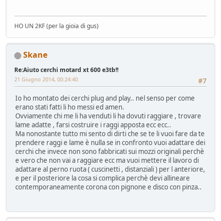
HO UN 2KF (per la gioia di gus)
Skane
Re:Aiuto cerchi motard xt 600 e3tb!!
21 Giugno 2014, 00:24:40
#7
Io ho montato dei cerchi plug and play.. nel senso per come
erano stati fatti li ho messi ed amen.
Ovviamente chi me li ha venduti li ha dovuti raggiare , trovare
lame adatte , farsi costruire i raggi apposta ecc ecc..
Ma nonostante tutto mi sento di dirti che se te li vuoi fare da te
prendere raggi e lame è nulla se in confronto vuoi adattare dei
cerchi che invece non sono fabbricati sui mozzi originali perchè
e vero che non vai a raggiare ecc ma vuoi mettere il lavoro di
adattare al perno ruota ( cuscinetti , distanziali ) per l anteriore,
e per il posteriore la cosa si complica perchè devi allineare
contemporaneamente corona con pignone e disco con pinza..