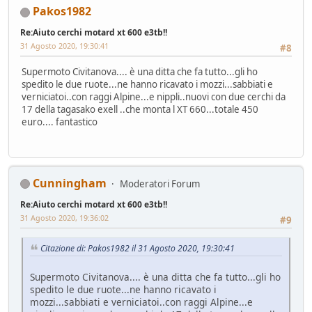
Pakos1982
Re:Aiuto cerchi motard xt 600 e3tb!!
31 Agosto 2020, 19:30:41
#8
Supermoto Civitanova.... è una ditta che fa tutto...gli ho
spedito le due ruote...ne hanno ricavato i mozzi...sabbiati e
verniciatoi..con raggi Alpine...e nippli..nuovi con due cerchi da
17 della tagasako exell ..che monta l XT 660...totale 450
euro.... fantastico
Cunningham
Moderatori Forum
Re:Aiuto cerchi motard xt 600 e3tb!!
31 Agosto 2020, 19:36:02
#9
Citazione di: Pakos1982 il 31 Agosto 2020, 19:30:41
Supermoto Civitanova.... è una ditta che fa tutto...gli ho
spedito le due ruote...ne hanno ricavato i
mozzi...sabbiati e verniciatoi..con raggi Alpine...e