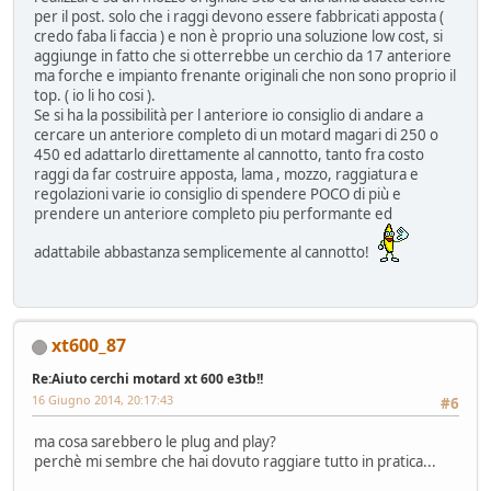
per il post. solo che i raggi devono essere fabbricati apposta (
credo faba li faccia ) e non è proprio una soluzione low cost, si
aggiunge in fatto che si otterrebbe un cerchio da 17 anteriore
ma forche e impianto frenante originali che non sono proprio il
top. ( io li ho cosi ).
Se si ha la possibilità per l anteriore io consiglio di andare a
cercare un anteriore completo di un motard magari di 250 o
450 ed adattarlo direttamente al cannotto, tanto fra costo
raggi da far costruire apposta, lama , mozzo, raggiatura e
regolazioni varie io consiglio di spendere POCO di più e
prendere un anteriore completo piu performante ed
adattabile abbastanza semplicemente al cannotto!
xt600_87
Re:Aiuto cerchi motard xt 600 e3tb!!
16 Giugno 2014, 20:17:43
#6
ma cosa sarebbero le plug and play?
perchè mi sembre che hai dovuto raggiare tutto in pratica...