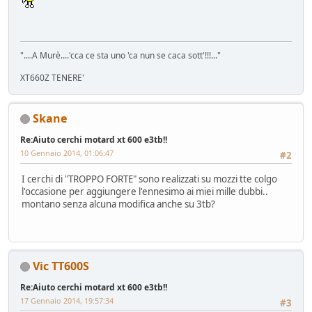
"....A Murè....'cca ce sta uno 'ca nun se caca sott'!!!..."
XT660Z TENERE'
Skane
Re:Aiuto cerchi motard xt 600 e3tb!!
10 Gennaio 2014, 01:06:47
#2
I cerchi di "TROPPO FORTE" sono realizzati su mozzi tte colgo
l'occasione per aggiungere l'ennesimo ai miei mille dubbi..
montano senza alcuna modifica anche su 3tb?
Vic TT600S
Re:Aiuto cerchi motard xt 600 e3tb!!
17 Gennaio 2014, 19:57:34
#3