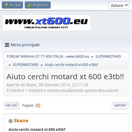
Accedi
Registrati
Menu principale
FORUM YAMAHA XT TT 600 ITALIA - www.xt600.eu
SUPERMOTARD
►
SUPERMOTARD
Aiuto cerchi motard xt 600 e3tb!!
►
►
Aiuto cerchi motard xt 600 e3tb!!
Aperto da Skane, 09 Gennaio 2014, 22:17:26
0 Utenti e 1 Visitatore stanno visualizzando questa discussione.
Pagine
1
VAI GIÙ
AZIONI
Skane
Aiuto cerchi motard xt 600 e3tb!!