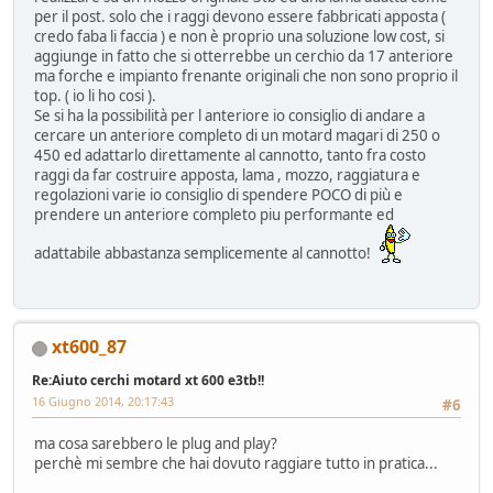
per il post. solo che i raggi devono essere fabbricati apposta (
credo faba li faccia ) e non è proprio una soluzione low cost, si
aggiunge in fatto che si otterrebbe un cerchio da 17 anteriore
ma forche e impianto frenante originali che non sono proprio il
top. ( io li ho cosi ).
Se si ha la possibilità per l anteriore io consiglio di andare a
cercare un anteriore completo di un motard magari di 250 o
450 ed adattarlo direttamente al cannotto, tanto fra costo
raggi da far costruire apposta, lama , mozzo, raggiatura e
regolazioni varie io consiglio di spendere POCO di più e
prendere un anteriore completo piu performante ed
adattabile abbastanza semplicemente al cannotto!
xt600_87
Re:Aiuto cerchi motard xt 600 e3tb!!
16 Giugno 2014, 20:17:43
#6
ma cosa sarebbero le plug and play?
perchè mi sembre che hai dovuto raggiare tutto in pratica...