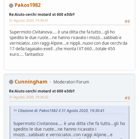
Pakos1982
Re:Aiuto cerchi motard xt 600 e3tb!!
31 Agosto 2020, 19:30:41
#8
Supermoto Civitanova.... è una ditta che fa tutto...gli ho
spedito le due ruote...ne hanno ricavato i mozzi...sabbiati e
verniciatoi..con raggi Alpine...e nippli..nuovi con due cerchi da
17 della tagasako exell ..che monta l XT 660...totale 450
euro.... fantastico
Cunningham
Moderatori Forum
Re:Aiuto cerchi motard xt 600 e3tb!!
31 Agosto 2020, 19:36:02
#9
Citazione di: Pakos1982 il 31 Agosto 2020, 19:30:41
Supermoto Civitanova.... è una ditta che fa tutto...gli ho
spedito le due ruote...ne hanno ricavato i
mozzi...sabbiati e verniciatoi..con raggi Alpine...e