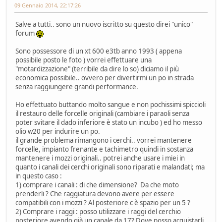
09 Gennaio 2014, 22:17:26
Salve a tutti.. sono un nuovo iscritto su questo direi "unico"
forum
Sono possessore di un xt 600 e3tb anno 1993 ( appena
possibile posto le foto ) vorrei effettuare una
"motardizzazione" (terribile da dire lo so) diciamo il più
economica possibile.. ovvero per divertirmi un po in strada
senza raggiungere grandi performance.
Ho effettuato buttando molto sangue e non pochissimi spiccioli
il restauro delle forcelle originali (cambiare i paraoli senza
poter svitare il dado inferiore è stato un incubo ) ed ho messo
olio w20 per indurire un po.
il grande problema rimangono i cerchi.. vorrei mantenere
forcelle, impianto frenante e tachimetro quindi in sostanza
mantenere i mozzi originali.. potrei anche usare i miei in
quanto i canali dei cerchi originali sono riparati e malandati; ma
in questo caso :
1) comprare i canali : di che dimensione? Da che moto
prenderli ? Che raggiatura devono avere per essere
compatibili con i mozzi ? Al posteriore c è spazio per un 5 ?
2) Comprare i raggi : posso utilizzare i raggi del cerchio
posteriore avendo già un canale da 17? Dove posso acquistarli