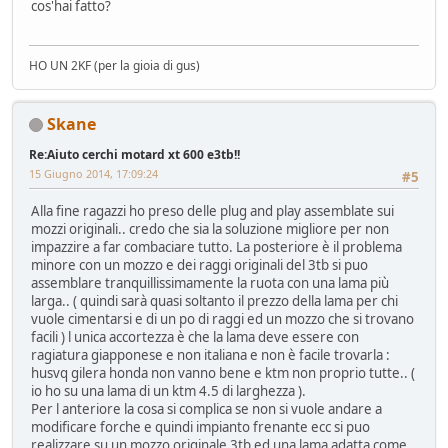
cos'hai fatto?
HO UN 2KF (per la gioia di gus)
Skane
Re:Aiuto cerchi motard xt 600 e3tb!!
15 Giugno 2014, 17:09:24
#5
Alla fine ragazzi ho preso delle plug and play assemblate sui
mozzi originali.. credo che sia la soluzione migliore per non
impazzire a far combaciare tutto. La posteriore è il problema
minore con un mozzo e dei raggi originali del 3tb si puo
assemblare tranquillissimamente la ruota con una lama più
larga.. ( quindi sarà quasi soltanto il prezzo della lama per chi
vuole cimentarsi e di un po di raggi ed un mozzo che si trovano
facili ) l unica accortezza è che la lama deve essere con
ragiatura giapponese e non italiana e non è facile trovarla :
husvq gilera honda non vanno bene e ktm non proprio tutte.. (
io ho su una lama di un ktm 4.5 di larghezza ).
Per l anteriore la cosa si complica se non si vuole andare a
modificare forche e quindi impianto frenante ecc si puo
realizzare su un mozzo originale 3tb ed una lama adatta come