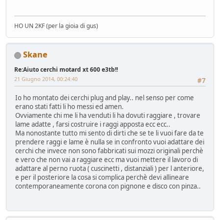
HO UN 2KF (per la gioia di gus)
Skane
Re:Aiuto cerchi motard xt 600 e3tb!!
21 Giugno 2014, 00:24:40
#7
Io ho montato dei cerchi plug and play.. nel senso per come
erano stati fatti li ho messi ed amen.
Ovviamente chi me li ha venduti li ha dovuti raggiare , trovare
lame adatte , farsi costruire i raggi apposta ecc ecc..
Ma nonostante tutto mi sento di dirti che se te li vuoi fare da te
prendere raggi e lame è nulla se in confronto vuoi adattare dei
cerchi che invece non sono fabbricati sui mozzi originali perchè
e vero che non vai a raggiare ecc ma vuoi mettere il lavoro di
adattare al perno ruota ( cuscinetti , distanziali ) per l anteriore,
e per il posteriore la cosa si complica perchè devi allineare
contemporaneamente corona con pignone e disco con pinza..