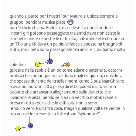
quando si parte per i nostri Tour Mauro si unisce sempre al
gruppo, perciò la musica piace
.
poi c'è chi lo chiama Enduro, ma il deserto non è enduro.
i nostri giri poi sono passeggiate tra amici dove non esiste la
competizione e neanche le difficoltà, naturalmente chi non ha
un TT o una XR dura un po più di fatica e spesso ha bisogno di
aiuto, ma ripeto sono passeggiate tra amici e ci aiutiamo molto
volentieri
.
guidare nella sabbia è un po come sciare o pattinare, occorre
pratica che comunque arriva dopo qualche giorno, considera
che spesso durante dei trasferimenti come Douz/KsarGhilane
troviamo motorini 50 a presa diretta guidati dai tunisini in
ciabatte che arrancano allegramente sulle dunette che
invadono la pista, perciò se ci va un vecchio motobecane a
presa diretta vedrai che le difficolta non ci sono.
l'enduro vero è un'altra cosa, magari qualche volta se venite in
toscana ve lo presento in tutto il suo "splendore"
,