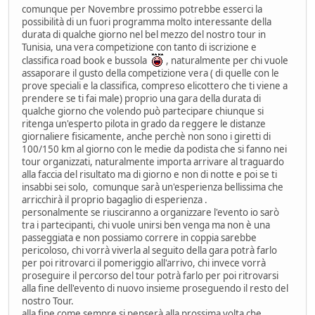
comunque per Novembre prossimo potrebbe esserci la
possibilità di un fuori programma molto interessante della
durata di qualche giorno nel bel mezzo del nostro tour in
Tunisia, una vera competizione con tanto di iscrizione e
classifica road book e bussola
, naturalmente per chi vuole
assaporare il gusto della competizione vera ( di quelle con le
prove speciali e la classifica, compreso elicottero che ti viene a
prendere se ti fai male) proprio una gara della durata di
qualche giorno che volendo può partecipare chiunque si
ritenga un'esperto pilota in grado da reggere le distanze
giornaliere fisicamente, anche perchè non sono i giretti di
100/150 km al giorno con le medie da podista che si fanno nei
tour organizzati, naturalmente importa arrivare al traguardo
alla faccia del risultato ma di giorno e non di notte e poi se ti
insabbi sei solo, comunque sarà un'esperienza bellissima che
arricchirà il proprio bagaglio di esperienza .
personalmente se riusciranno a organizzare l'evento io sarò
tra i partecipanti, chi vuole unirsi ben venga ma non è una
passeggiata e non possiamo correre in coppia sarebbe
pericoloso, chi vorrà viverla al seguito della gara potrà farlo
per poi ritrovarci il pomeriggio all'arrivo, chi invece vorrà
proseguire il percorso del tour potrà farlo per poi ritrovarsi
alla fine dell'evento di nuovo insieme proseguendo il resto del
nostro Tour.
alla fine come sempre si penserà alla prossima volta che