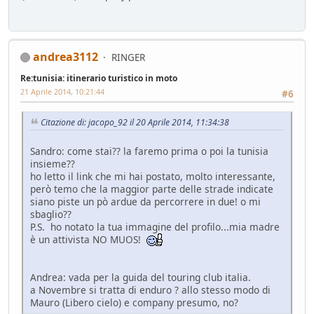
andrea3112
RINGER
Re:tunisia: itinerario turistico in moto
21 Aprile 2014, 10:21:44
#6
Citazione di: jacopo_92 il 20 Aprile 2014, 11:34:38
Sandro: come stai?? la faremo prima o poi la tunisia
insieme??
ho letto il link che mi hai postato, molto interessante,
però temo che la maggior parte delle strade indicate
siano piste un pò ardue da percorrere in due! o mi
sbaglio??
P.S. ho notato la tua immagine del profilo...mia madre
è un attivista NO MUOS!
Andrea: vada per la guida del touring club italia.
a Novembre si tratta di enduro ? allo stesso modo di
Mauro (Libero cielo) e company presumo, no?