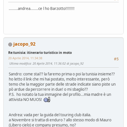
........andrea.......ce l ho Barzotto!!!!!!!!
jacopo_92
Re:tunisia: itinerario turistico in moto
20 Aprile 2014, 11:34:38
#5
Ultima modifica
: 20 Aprile 2014, 11:36:02 di jacopo_92
Sandro: come stai?? la faremo prima o poi la tunisia insieme??
ho letto il link che mi hai postato, molto interessante, però
temo che la maggior parte delle strade indicate siano piste un
pò ardue da percorrere in due! o mi sbaglio??
P.S. ho notato la tua immagine del profilo...mia madre è un
attivista NO MUOS!
Andrea: vada per la guida del touring club italia.
a Novembre si tratta di enduro ? allo stesso modo di Mauro
(Libero cielo) e company presumo, no?