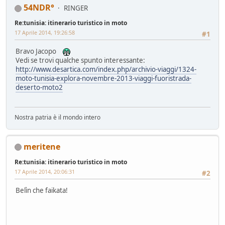
54NDR°
RINGER
Re:tunisia: itinerario turistico in moto
17 Aprile 2014, 19:26:58
#1
Bravo Jacopo
Vedi se trovi qualche spunto interessante:
http://www.desartica.com/index.php/archivio-viaggi/1324-
moto-tunisia-explora-novembre-2013-viaggi-fuoristrada-
deserto-moto2
Nostra patria è il mondo intero
meritene
Re:tunisia: itinerario turistico in moto
17 Aprile 2014, 20:06:31
#2
Belìn che faikata!