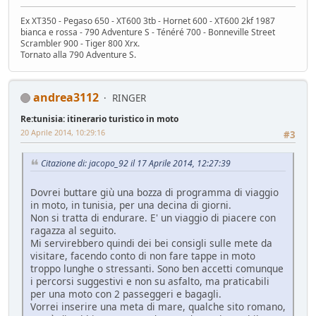
Ex XT350 - Pegaso 650 - XT600 3tb - Hornet 600 - XT600 2kf 1987
bianca e rossa - 790 Adventure S - Ténéré 700 - Bonneville Street
Scrambler 900 - Tiger 800 Xrx.
Tornato alla 790 Adventure S.
andrea3112
RINGER
Re:tunisia: itinerario turistico in moto
20 Aprile 2014, 10:29:16
#3
Citazione di: jacopo_92 il 17 Aprile 2014, 12:27:39
Dovrei buttare giù una bozza di programma di viaggio
in moto, in tunisia, per una decina di giorni.
Non si tratta di endurare. E' un viaggio di piacere con
ragazza al seguito.
Mi servirebbero quindi dei bei consigli sulle mete da
visitare, facendo conto di non fare tappe in moto
troppo lunghe o stressanti. Sono ben accetti comunque
i percorsi suggestivi e non su asfalto, ma praticabili
per una moto con 2 passeggeri e bagagli.
Vorrei inserire una meta di mare, qualche sito romano,