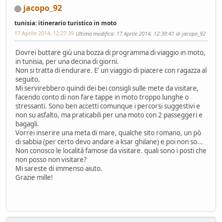
jacopo_92
tunisia: itinerario turistico in moto
17 Aprile 2014, 12:27:39
Ultima modifica
: 17 Aprile 2014, 12:30:41 di jacopo_92
Dovrei buttare giù una bozza di programma di viaggio in moto,
in tunisia, per una decina di giorni.
Non si tratta di endurare. E' un viaggio di piacere con ragazza al
seguito.
Mi servirebbero quindi dei bei consigli sulle mete da visitare,
facendo conto di non fare tappe in moto troppo lunghe o
stressanti. Sono ben accetti comunque i percorsi suggestivi e
non su asfalto, ma praticabili per una moto con 2 passeggeri e
bagagli.
Vorrei inserire una meta di mare, qualche sito romano, un pò
di sabbia (per certo devo andare a ksar ghilane) e poi non so...
Non conosco le località famose da visitare. quali sono i posti che
non posso non visitare?
Mi sareste di immenso aiuto.
Grazie mille!