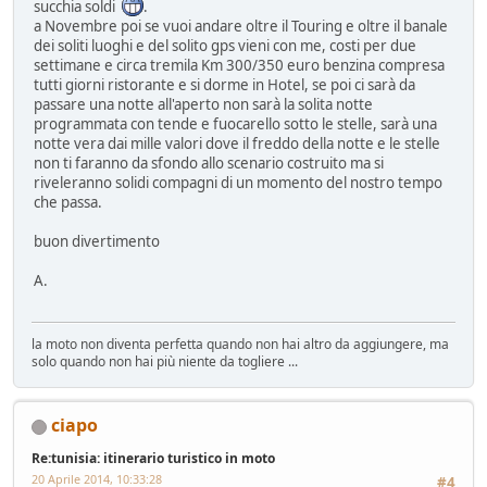
succhia soldi
.
a Novembre poi se vuoi andare oltre il Touring e oltre il banale
dei soliti luoghi e del solito gps vieni con me, costi per due
settimane e circa tremila Km 300/350 euro benzina compresa
tutti giorni ristorante e si dorme in Hotel, se poi ci sarà da
passare una notte all'aperto non sarà la solita notte
programmata con tende e fuocarello sotto le stelle, sarà una
notte vera dai mille valori dove il freddo della notte e le stelle
non ti faranno da sfondo allo scenario costruito ma si
riveleranno solidi compagni di un momento del nostro tempo
che passa.
buon divertimento
A.
la moto non diventa perfetta quando non hai altro da aggiungere, ma
solo quando non hai più niente da togliere ...
ciapo
Re:tunisia: itinerario turistico in moto
20 Aprile 2014, 10:33:28
#4