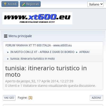
Accedi
Registrati
Menu principale
FORUM YAMAHA XT TT 600 ITALIA - www.xt600.eu
IN MOTO CON LE XT - AFRIKA E DIARI DI BORDO
AFRIKA!
►
►
tunisia: itinerario turistico in moto
►
tunisia: itinerario turistico in
moto
Aperto da jacopo_92, 17 Aprile 2014, 12:27:39
0 Utenti e 1 Visitatore stanno visualizzando questa discussione.
Pagine
1
VAI GIÙ
AZIONI