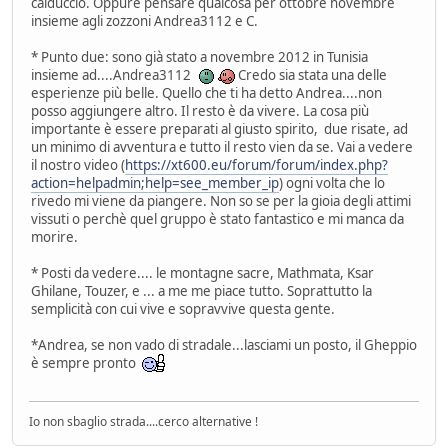
calduccio. Oppure pensare qualcosa per ottobre novembre
insieme agli zozzoni Andrea3112 e C.
* Punto due: sono già stato a novembre 2012 in Tunisia
insieme ad....Andrea3112
Credo sia stata una delle
esperienze più belle. Quello che ti ha detto Andrea....non
posso aggiungere altro. Il resto è da vivere. La cosa più
importante è essere preparati al giusto spirito, due risate, ad
un minimo di avventura e tutto il resto vien da se. Vai a vedere
il nostro video (
https://xt600.eu/forum/forum/index.php?
action=helpadmin;help=see_member_ip
) ogni volta che lo
rivedo mi viene da piangere. Non so se per la gioia degli attimi
vissuti o perchè quel gruppo è stato fantastico e mi manca da
morire.
* Posti da vedere.... le montagne sacre, Mathmata, Ksar
Ghilane, Touzer, e ... a me me piace tutto. Soprattutto la
semplicità con cui vive e sopravvive questa gente.
*Andrea, se non vado di stradale...lasciami un posto, il Gheppio
è sempre pronto
Io non sbaglio strada....cerco alternative !