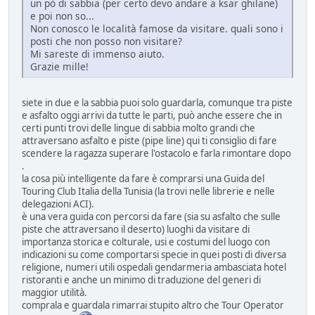
un pò di sabbia (per certo devo andare a ksar ghilane)
e poi non so...
Non conosco le località famose da visitare. quali sono i
posti che non posso non visitare?
Mi sareste di immenso aiuto.
Grazie mille!
siete in due e la sabbia puoi solo guardarla, comunque tra piste
e asfalto oggi arrivi da tutte le parti, può anche essere che in
certi punti trovi delle lingue di sabbia molto grandi che
attraversano asfalto e piste (pipe line) qui ti consiglio di fare
scendere la ragazza superare l'ostacolo e farla rimontare dopo
.
la cosa più intelligente da fare è comprarsi una Guida del
Touring Club Italia della Tunisia (la trovi nelle librerie e nelle
delegazioni ACI).
è una vera guida con percorsi da fare (sia su asfalto che sulle
piste che attraversano il deserto) luoghi da visitare di
importanza storica e colturale, usi e costumi del luogo con
indicazioni su come comportarsi specie in quei posti di diversa
religione, numeri utili ospedali gendarmeria ambasciata hotel
ristoranti e anche un minimo di traduzione del generi di
maggior utilità.
comprala e guardala rimarrai stupito altro che Tour Operator