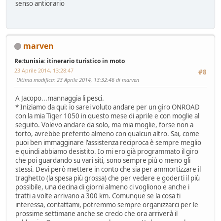
senso antiorario
marven
Re:tunisia: itinerario turistico in moto
23 Aprile 2014, 13:28:47
#8
Ultima modifica
: 23 Aprile 2014, 13:32:46 di marven
A Jacopo...mannaggia li pesci.
* Iniziamo da qui: io sarei voluto andare per un giro ONROAD
con la mia Tiger 1050 in questo mese di aprile e con moglie al
seguito. Volevo andare da solo, ma mia moglie, forse non a
torto, avrebbe preferito almeno con qualcun altro. Sai, come
puoi ben immagginare l'assistenza reciproca è sempre meglio
e quindi abbiamo desistito. Io mi ero già programmato il giro
che poi guardando su vari siti, sono sempre più o meno gli
stessi. Devi però mettere in conto che sia per ammortizzare il
traghetto (la spesa più grossa) che per vedere e goderti il più
possibile, una decina di giorni almeno ci vogliono e anche i
tratti a volte arrivano a 300 km. Comunque se la cosa ti
interessa, contattami, potremmo sempre organizzarci per le
prossime settimane anche se credo che ora arriverà il