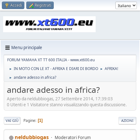
Accedi
Registrati
Menu principale
FORUM YAMAHA XT TT 600 ITALIA - www.xt600.eu
IN MOTO CON LE XT - AFRIKA E DIARI DI BORDO
AFRIKA!
►
►
andare adesso in africa?
►
andare adesso in africa?
Aperto da neldubbiogas, 27 Settembre 2014, 17:39:03
0 Utenti e 1 Visitatore stanno visualizzando questa discussione.
Pagine
1
VAI GIÙ
AZIONI
neldubbiogas
Moderatori Forum