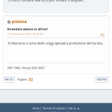
Chi va in Tunisia e Marocco puo' andare tranquillo.
pistone
Re:andare adesso in africa?
27 Settembre 2014, 20:04:43
#2
In Marocco ci sono delle Leggi speciali a protezione del turista..
59X 1986, Versys 650 2007
Pagine
1
VAI SU
AZIONI
|
|
Aiuto
Termini di utilizzo
Vai su ▲