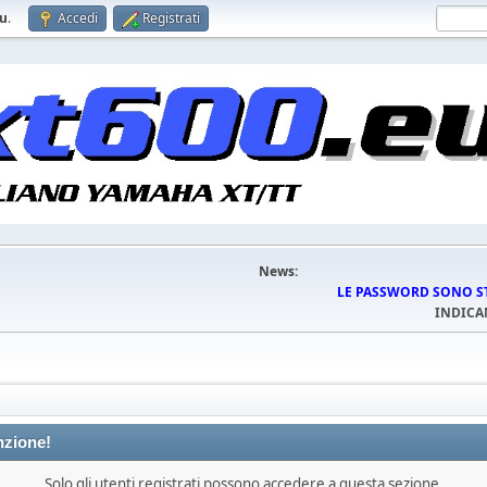
eu
.
Accedi
Registrati
News:
LE PASSWORD SONO STA
INDICA
nzione!
Solo gli utenti registrati possono accedere a questa sezione.