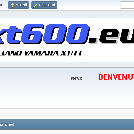
eu
.
Accedi
Registrati
BENVENU
News:
nzione!