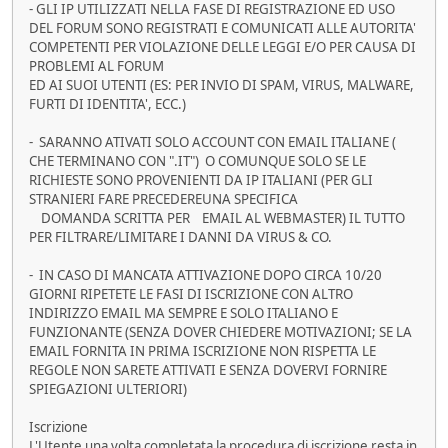
- GLI IP UTILIZZATI NELLA FASE DI REGISTRAZIONE ED USO
DEL FORUM SONO REGISTRATI E COMUNICATI ALLE AUTORITA'
COMPETENTI PER VIOLAZIONE DELLE LEGGI E/O PER CAUSA DI
PROBLEMI AL FORUM
ED AI SUOI UTENTI (ES: PER INVIO DI SPAM, VIRUS, MALWARE,
FURTI DI IDENTITA', ECC.)
- SARANNO ATIVATI SOLO ACCOUNT CON EMAIL ITALIANE (
CHE TERMINANO CON ".IT") O COMUNQUE SOLO SE LE
RICHIESTE SONO PROVENIENTI DA IP ITALIANI (PER GLI
STRANIERI FARE PRECEDEREUNA SPECIFICA
DOMANDA SCRITTA PER EMAIL AL WEBMASTER) IL TUTTO
PER FILTRARE/LIMITARE I DANNI DA VIRUS & CO.
- IN CASO DI MANCATA ATTIVAZIONE DOPO CIRCA 10/20
GIORNI RIPETETE LE FASI DI ISCRIZIONE CON ALTRO
INDIRIZZO EMAIL MA SEMPRE E SOLO ITALIANO E
FUNZIONANTE (SENZA DOVER CHIEDERE MOTIVAZIONI; SE LA
EMAIL FORNITA IN PRIMA ISCRIZIONE NON RISPETTA LE
REGOLE NON SARETE ATTIVATI E SENZA DOVERVI FORNIRE
SPIEGAZIONI ULTERIORI)
Iscrizione
L'Utente una volta completata la procedura di iscrizione resta in