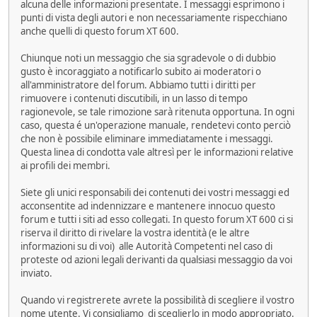
alcuna delle informazioni presentate. I messaggi esprimono i
punti di vista degli autori e non necessariamente rispecchiano
anche quelli di questo forum XT 600.
Chiunque noti un messaggio che sia sgradevole o di dubbio
gusto è incoraggiato a notificarlo subito ai moderatori o
all'amministratore del forum. Abbiamo tutti i diritti per
rimuovere i contenuti discutibili, in un lasso di tempo
ragionevole, se tale rimozione sarà ritenuta opportuna. In ogni
caso, questa é un'operazione manuale, rendetevi conto perciò
che non è possibile eliminare immediatamente i messaggi.
Questa linea di condotta vale altresì per le informazioni relative
ai profili dei membri.
Siete gli unici responsabili dei contenuti dei vostri messaggi ed
acconsentite ad indennizzare e mantenere innocuo questo
forum e tutti i siti ad esso collegati. In questo forum XT 600 ci si
riserva il diritto di rivelare la vostra identità (e le altre
informazioni su di voi) alle Autorità Competenti nel caso di
proteste od azioni legali derivanti da qualsiasi messaggio da voi
inviato.
Quando vi registrerete avrete la possibilità di scegliere il vostro
nome utente. Vi consigliamo di sceglierlo in modo appropriato.