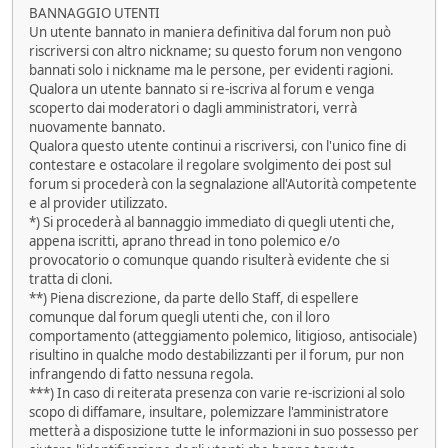
BANNAGGIO UTENTI
Un utente bannato in maniera definitiva dal forum non può
riscriversi con altro nickname; su questo forum non vengono
bannati solo i nickname ma le persone, per evidenti ragioni.
Qualora un utente bannato si re-iscriva al forum e venga
scoperto dai moderatori o dagli amministratori, verrà
nuovamente bannato.
Qualora questo utente continui a riscriversi, con l'unico fine di
contestare e ostacolare il regolare svolgimento dei post sul
forum si procederà con la segnalazione all'Autorità competente
e al provider utilizzato.
*) Si procederà al bannaggio immediato di quegli utenti che,
appena iscritti, aprano thread in tono polemico e/o
provocatorio o comunque quando risulterà evidente che si
tratta di cloni.
**) Piena discrezione, da parte dello Staff, di espellere
comunque dal forum quegli utenti che, con il loro
comportamento (atteggiamento polemico, litigioso, antisociale)
risultino in qualche modo destabilizzanti per il forum, pur non
infrangendo di fatto nessuna regola.
***) In caso di reiterata presenza con varie re-iscrizioni al solo
scopo di diffamare, insultare, polemizzare l'amministratore
metterà a disposizione tutte le informazioni in suo possesso per