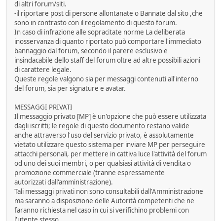
di altri forum/siti.
-il riportare post di persone allontanate o Bannate dal sito ,che
sono in contrasto con il regolamento di questo forum.
In caso di infrazione alle sopracitate norme La deliberata
inosservanza di quanto riportato può comportare l'immediato
bannaggio dal forum, secondo il parere esclusivo e
insindacabile dello staff del forum oltre ad altre possibili azioni
di carattere legale.
Queste regole valgono sia per messaggi contenuti all'interno
del forum, sia per signature e avatar.
MESSAGGI PRIVATI
Il messaggio privato [MP] è un'opzione che può essere utilizzata
dagli iscritti; le regole di questo documento restano valide
anche attraverso l'uso del servizio privato, è assolutamente
vietato utilizzare questo sistema per inviare MP per perseguire
attacchi personali, per mettere in cattiva luce l'attività del forum
od uno dei suoi membri, o per qualsiasi attività di vendita o
promozione commerciale (tranne espressamente
autorizzati dall'amministrazione).
Tali messaggi privati non sono consultabili dall'Amministrazione
ma saranno a disposizione delle Autorità competenti che ne
faranno richiesta nel caso in cui si verifichino problemi con
l'utente stesso.