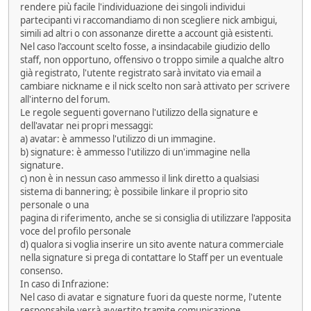
rendere più facile l'individuazione dei singoli individui
partecipanti vi raccomandiamo di non scegliere nick ambigui,
simili ad altri o con assonanze dirette a account già esistenti.
Nel caso l'account scelto fosse, a insindacabile giudizio dello
staff, non opportuno, offensivo o troppo simile a qualche altro
già registrato, l'utente registrato sarà invitato via email a
cambiare nickname e il nick scelto non sarà attivato per scrivere
all'interno del forum.
Le regole seguenti governano l'utilizzo della signature e
dell'avatar nei propri messaggi:
a) avatar: è ammesso l'utilizzo di un immagine.
b) signature: è ammesso l'utilizzo di un'immagine nella
signature.
c) non è in nessun caso ammesso il link diretto a qualsiasi
sistema di bannering; è possibile linkare il proprio sito
personale o una
pagina di riferimento, anche se si consiglia di utilizzare l'apposita
voce del profilo personale
d) qualora si voglia inserire un sito avente natura commerciale
nella signature si prega di contattare lo Staff per un eventuale
consenso.
In caso di Infrazione:
Nel caso di avatar e signature fuori da queste norme, l'utente
responsabile verrà avvertito tramite comunicazione