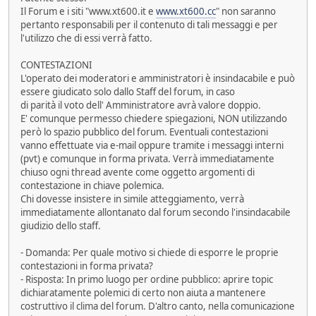
Il Forum e i siti "www.xt600.it e
www.xt600.cc
" non saranno
pertanto responsabili per il contenuto di tali messaggi e per
l'utilizzo che di essi verrà fatto.
CONTESTAZIONI
L'operato dei moderatori e amministratori è insindacabile e può
essere giudicato solo dallo Staff del forum, in caso
di parità il voto dell' Amministratore avrà valore doppio.
E' comunque permesso chiedere spiegazioni, NON utilizzando
però lo spazio pubblico del forum. Eventuali contestazioni
vanno effettuate via e-mail oppure tramite i messaggi interni
(pvt) e comunque in forma privata. Verrà immediatamente
chiuso ogni thread avente come oggetto argomenti di
contestazione in chiave polemica.
Chi dovesse insistere in simile atteggiamento, verrà
immediatamente allontanato dal forum secondo l'insindacabile
giudizio dello staff.
- Domanda: Per quale motivo si chiede di esporre le proprie
contestazioni in forma privata?
- Risposta: In primo luogo per ordine pubblico: aprire topic
dichiaratamente polemici di certo non aiuta a mantenere
costruttivo il clima del forum. D'altro canto, nella comunicazione