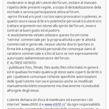
moderatori e degli altri utenti del forum, incitare al mancato
rispetto delle presenti regole, a scopo di destabilizzazione della
normale e serena partecipazione attiva al forum.
-aprire thread e/o post i cui toni siano provocatori o polemici, in
quanto sicura causa di liti e/o polemiche personali tra utenti e/o
trattare argomenti non idonei allo spirito del forum, ovvero
contrari al buon gusto ed al pudore.
-è assolutamente vietato utilizzare questo forum come
"vetrina" commerciale per la propria attività o per le attività
commerciali in generale, nessun utente dovrà riportare in
firma link a negozi, attività personali che comunque siano di
carattere commerciale e a fini di lucro se non espressamente
autorizzato dall'amministratore del forum.
E' ALTRESÌ VIETATO:
- pubblicare foto, filmati, files audio,files informatici in genere
ed in qualsiasi formato qualora gli stessi siano coperti da diritti o
per i qualisiano comunque richieste specifiche autorizzazioni
delle quali l'utente non sia in possesso anche se modificati
manualmente/elettronicamente ma chiaramente riconducibili
all'origine degli stessi.
L'utente dichiara sin d'ora di manlevare ed esonerare i siti
internet "www.xt600.it e
www.xt600.cc
" da ogni responsabilità
al riguardo, garantendo i medesimi dalle pretese avanzate, in