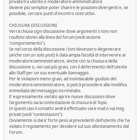
privata tra utente e moderatore-amministratore
diviene più semplice poter chiarire le posizioni divergenti e, se
possibile, cercare punti d'incontro costruttivi.
CHIUSURA DISCUSSIONI
Verrà chiusa ogni discussione dove argomenti o toni non
risultino idonei alla linea del forum (vedi sezione
"comportamento").
Se nel corso della discussione i toni dovessero degenerare
(anche con un solo post) è data ampia facoltà di intervenire al
moderatore/amministratore, anche con la chiusura della
discussione o, nei casi più gravi, con il deferimento dell'utente
allo Staff per un suo eventuale bannaggio.
Per le violazioni meno gravi, ad insindacabile giudizio del
moderatore/amministratore, si potrà procedere alla modifica
immediata del messaggio incriminato.
E' espressamente vietato aprire nuove discussioni dove
l'argomento sia la contestazione di chiusura di Topic.
In questi casi il contatto andrà effettuato via e-mail o via msg
privati (vedi "contestazioni").
Ovviamente si dara' forte peso ai precedenti dell'utente che ha
violato il regolamento per decidere sul suo allontanamento dal
Forum.