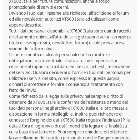
XT600 Italia per future comunicazioni, anche a scopo
promozionale di servizi esterni.
Inviando i tuoi dati, insieme alle richieste, all'iscrizione al forum
ed alla newsletter, autorizzi XT600 Italia ad utilizzarli come
appena descritto.
Tutti i dati personali disponibili a XT600 Italia sono quindi raccolti
direttamente online, all'atto della registrazione ad un servizio (a
titolo di esempio: sito, newsletter, forum) e solo previa presa
visione dell'informativa.
Il conferimento di tali dati personali non ha carattere
obbligatorio, ma l'eventuale rifiuto a fornirli impedisce, in
relazione al rapporto tra il dato ed i servizi richiesti, l'esecuzione
del servizio. Qualora deciderai di fornire i tuoi dati personali per
utilizzare i servizi del sito, come espresso in questa pagina,
dichiari di accettare e fornire il consenso al trattamento con
l'atto dell'invio.
Come richiesto dalla legge sulla privacy hai sempre diritto di
ottenere da XT600 Italia la conferma dell'esistenza o meno dei
tuoi dati personali negli archivi di XT600 Italia e la loro messa a
disposizione in forma intellegibile, inoltre puoi richiedere di
conoscere l'origine dei dati (XT600 Italia registra l'indirizzo IP, la
data e l'ora di ogni invio di dati), nonché la logica e le finalità su
cui si basa il trattamento. Puoi sempre richiedere ed ottenere
la cancellazione dei tuoi dati personali, nonché l'aggiornamento,