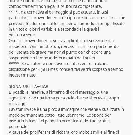
aiutare l'identificazione degli utenti che hanno tenuto
comportamenti non legali all'Autorità competente.
****) In alternativa al bannaggio si può attuare, in casi
particolari, il provvedimento disciplinare della sospensione, che
prevede l'esclusione dal forum per un periodo di tempo fissato
in un tot di giorni variabile a seconda della gravità
dell'infrazione.
Questo provvedimento verrà applicato, a discrezione dei
moderatori/amministratori, nei casi in cui il comportamento
dell'utente sia grave ma non al punto da richiedere una
sospensione a tempo indeterminato dal forum.
*****) Se un utente non dovesse intervenire in alcuna
discussione per 6(SEI) mesi consecutivi verrà sospeso a tempo
indeterminato.
SIGNATURE E AVATAR
E' possibile inserire, all'interno di ogni messaggio, una
signature, cioè una firma personale che caratterizza i propri
messaggi.
L'avatar invece è una piccola immagine che viene visualizzata in
modo permanente sotto il tuo username. L'opzione per
inserirla la trovi nel pannello di controllo del tuo profilo
personale.
A causa del proliferare di nick tra loro molto simili e al fine di