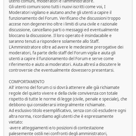
utenti comuni, moderatori e l'amministratore.
Gli utenti comuni sono tutti i nuovi iscritti come voi, I
Moderatori vigilano e aiutano anche gli utenti a capire il
funzionamento del Forum. Verificano che discussioni troppo
accese non degenerino oltre i limiti di una civile e razionale
discussione, cancellano parti o messaggi ed eventualmente
bloccano la discussione. Il loro operato è insindacabile e
saranno tenuti a rispondere solamente allo Staff.
L'Amministratore oltre ad avere le medesime prerogative dei
moderatori, fa parte dello staff del Forum vigila e aiuta gli
utenti a capire il funzionamento del Forum e serve come
riferimento e aiuto ai moderatori. Aiuta altresì a discutere le
controversie che eventualmente dovessero presentarsi.
COMPORTAMENTO
All' interno del forum ci si dovrà attenere alle già richiamate
regole del quieto vivere e della civile convivenza con totale
rispetto di tutte le norme di legge (civile, penale e speciale), che
debbono qui considerarsi integralmente richiamate.
Ad esclusivo titolo esemplificativo, senza con ciò escludere ogni
altra norma, ricordiamo agli utenti che è espressamente
vietato:
-avere atteggiamenti e/o posizioni di contestazione
palesemente ostili nei confronti degli amministratori,