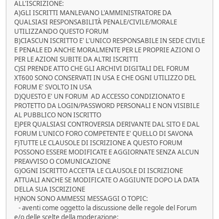
ALL'ISCRIZIONE:
A)GLI ISCRITTI MANLEVANO L'AMMINISTRATORE DA
QUALSIASI RESPONSABILITÀ PENALE/CIVILE/MORALE
UTILIZZANDO QUESTO FORUM
B)CIASCUN ISCRITTO E' L'UNICO RESPONSABILE IN SEDE CIVILE
E PENALE ED ANCHE MORALMENTE PER LE PROPRIE AZIONI O
PER LE AZIONI SUBITE DA ALTRI ISCRITTI
C)SI PRENDE ATTO CHE GLI ARCHIVI DIGITALI DEL FORUM
XT600 SONO CONSERVATI IN USA E CHE OGNI UTILIZZO DEL
FORUM E' SVOLTO IN USA
D)QUESTO E' UN FORUM AD ACCESSO CONDIZIONATO E
PROTETTO DA LOGIN/PASSWORD PERSONALI E NON VISIBILE
AL PUBBLICO NON ISCRITTO
E)PER QUALSIASI CONTROVERSIA DERIVANTE DAL SITO E DAL
FORUM L'UNICO FORO COMPETENTE E' QUELLO DI SAVONA
F)TUTTE LE CLAUSOLE DI ISCRIZIONE A QUESTO FORUM
POSSONO ESSERE MODIFICATE E AGGIORNATE SENZA ALCUN
PREAVVISO O COMUNICAZIONE
G)OGNI ISCRITTO ACCETTA LE CLAUSOLE DI ISCRIZIONE
ATTUALI ANCHE SE MODIFICATE O AGGIUNTE DOPO LA DATA
DELLA SUA ISCRIZIONE
H)NON SONO AMMESSI MESSAGGI O TOPIC:
- aventi come oggetto la discussione delle regole del Forum
e/o delle scelte della moderazione;